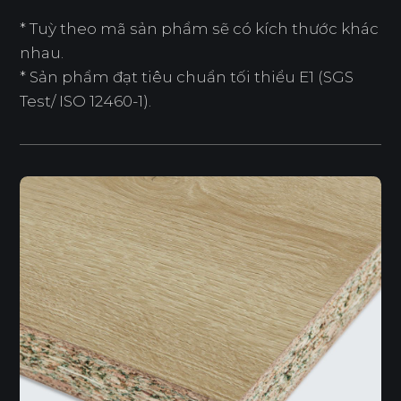
* Tuỳ theo mã sản phẩm sẽ có kích thước khác
nhau.
* Sản phẩm đạt tiêu chuẩn tối thiểu E1 (SGS
Test/ ISO 12460-1).