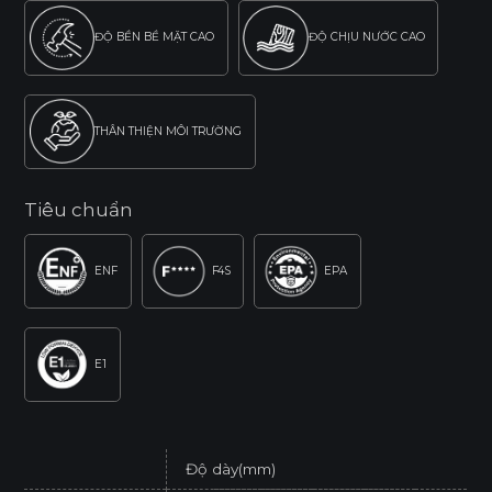
ĐỘ BỀN BỀ MẶT CAO
ĐỘ CHỊU NƯỚC CAO
THÂN THIỆN MÔI TRƯỜNG
Tiêu chuẩn
ENF
F4S
EPA
E1
Độ dày(mm)