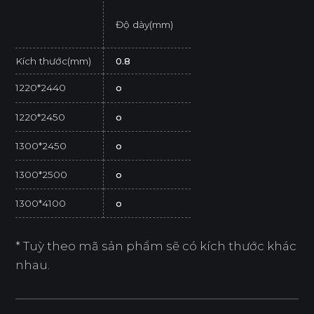
Độ dày(mm)
Kích thước(mm)
0.8
1220*2440
o
1220*2450
o
1300*2450
o
1300*2500
o
1300*4100
o
* Tuỳ theo mã sản phẩm sẽ có kích thước khác
nhau.