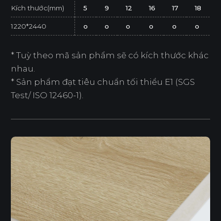
Kích thước(mm)
5
9
12
16
17
18
1220*2440
o
o
o
o
o
o
* Tuỳ theo mã sản phẩm sẽ có kích thước khác
nhau.
* Sản phẩm đạt tiêu chuẩn tối thiểu E1 (SGS
Test/ ISO 12460-1).