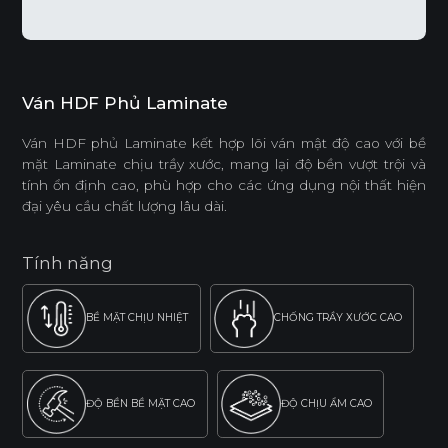
Ván HDF Phủ Laminate
Ván HDF phủ Laminate kết hợp lõi ván mật độ cao với bề
mặt Laminate chịu trầy xước, mang lại độ bền vượt trội và
tính ổn định cao, phù hợp cho các ứng dụng nội thất hiện
đại yêu cầu chất lượng lâu dài.
Tính năng
BỀ MẶT CHỊU NHIỆT
CHỐNG TRẦY XƯỚC CAO
ĐỘ BỀN BỀ MẶT CAO
ĐỘ CHỊU ẨM CAO