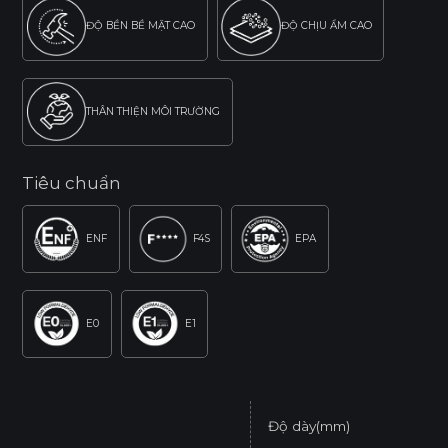
ĐỘ BỀN BỀ MẶT CAO
ĐỘ CHỊU ẨM CAO
THÂN THIỆN MÔI TRƯỜNG
Tiêu chuẩn
ENF
F4S
EPA
E0
E1
Độ dày(mm)