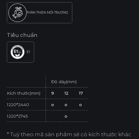
THÂN THIỆN MÔI TRƯỜNG
Tiêu chuẩn
E1
Độ dày(mm)
Kích thước(mm)
9
12
17
1220*2440
o
o
o
1220*2745
o
* Tuỳ theo mã sản phẩm sẽ có kích thước khác