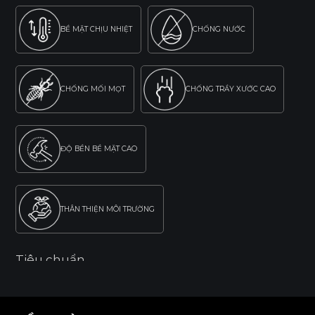
BỀ MẶT CHỊU NHIỆT
CHỐNG NƯỚC
CHỐNG MỐI MỌT
CHỐNG TRẦY XƯỚC CAO
ĐỘ BỀN BỀ MẶT CAO
THÂN THIỆN MÔI TRƯỜNG
Tiêu chuẩn
E0