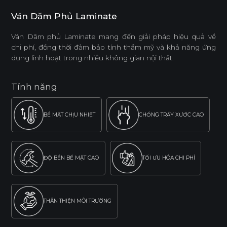
Ván Dăm Phủ Laminate
Ván Dăm phủ Laminate mang đến giải pháp hiệu quả về
chi phí, đồng thời đảm bảo tính thẩm mỹ và khả năng ứng
dụng linh hoạt trong nhiều không gian nội thất.
Tính năng
BỀ MẶT CHỊU NHIỆT
CHỐNG TRẦY XƯỚC CAO
ĐỘ BỀN BỀ MẶT CAO
TỐI ƯU HÓA CHI PHÍ
THÂN THIỆN MÔI TRƯỜNG