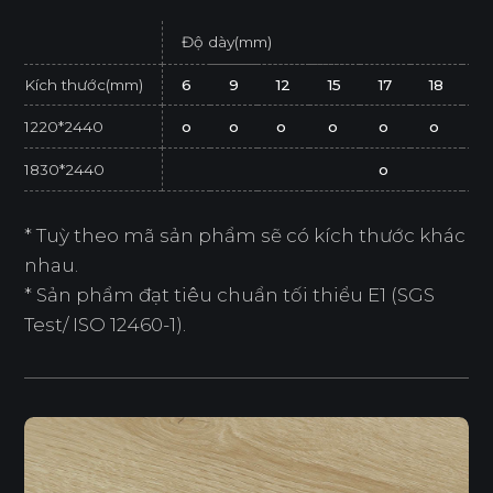
Độ dày(mm)
Kích thước(mm)
6
9
12
15
17
18
2
1220*2440
o
o
o
o
o
o
o
1830*2440
o
* Tuỳ theo mã sản phẩm sẽ có kích thước khác
nhau.
* Sản phẩm đạt tiêu chuẩn tối thiểu E1 (SGS
Test/ ISO 12460-1).