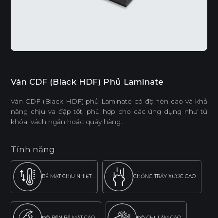
Ván CDF (Black HDF) Phủ Laminate
Ván CDF (Black HDF) phủ Laminate có độ nén cao và khả
năng chịu va đập tốt, phù hợp cho các ứng dụng như tủ
khóa, vách ngăn hoặc quầy hàng.
Tính năng
BỀ MẶT CHỊU NHIỆT
CHỐNG TRẦY XƯỚC CAO
ĐỘ BỀN BỀ MẶT CAO
ĐỘ CHỊU ẨM CAO