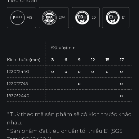
Tiêu chuẩn
F4S
EPA
E0
E1
Độ dày(mm)
Kích thước(mm)
3
6
9
12
15
17
21
1220*2440
o
o
o
o
o
o
o
1220*2745
o
o
1830*2440
o
* Tuỳ theo mã sản phẩm sẽ có kích thước khác
nhau.
* Sản phẩm đạt tiêu chuẩn tối thiểu E1 (SGS