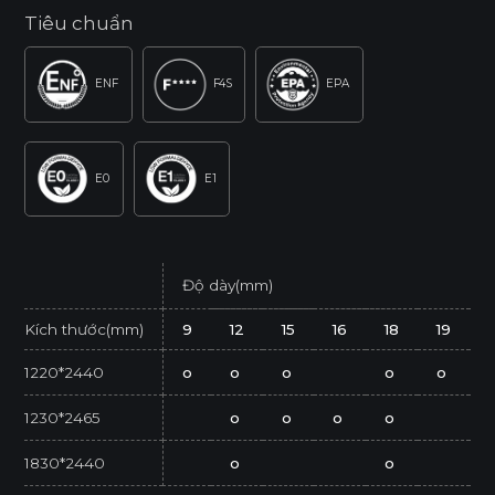
Tiêu chuẩn
ENF
F4S
EPA
E0
E1
Độ dày(mm)
Kích thước(mm)
9
12
15
16
18
19
1220*2440
o
o
o
o
o
1230*2465
o
o
o
o
1830*2440
o
o