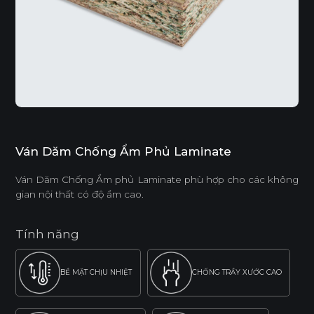
Ván Dăm Chống Ẩm Phủ Laminate
Ván Dăm Chống Ẩm phủ Laminate phù hợp cho các không
gian nội thất có độ ẩm cao.
Tính năng
BỀ MẶT CHỊU NHIỆT
CHỐNG TRẦY XƯỚC CAO