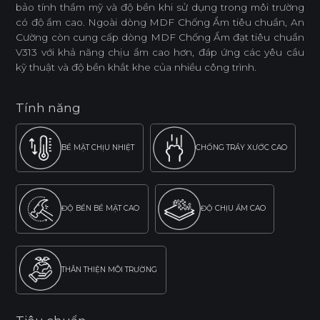
bảo tính thẩm mỹ và độ bền khi sử dụng trong môi trường
có độ ẩm cao. Ngoài dòng MDF Chống Ẩm tiêu chuẩn, An
Cường còn cung cấp dòng MDF Chống Ẩm đạt tiêu chuẩn
V313 với khả năng chịu ẩm cao hơn, đáp ứng các yêu cầu
kỹ thuật và độ bền khắt khe của nhiều công trình.
Tính năng
BỀ MẶT CHỊU NHIỆT
CHỐNG TRẦY XƯỚC CAO
ĐỘ BỀN BỀ MẶT CAO
ĐỘ CHỊU ẨM CAO
THÂN THIỆN MÔI TRƯỜNG