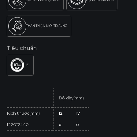
THÂN THIỆN MÔI TRƯỜNG
Tiêu chuẩn
E1
Độ dày(mm)
Kích thước(mm)
12
17
1220*2440
o
o