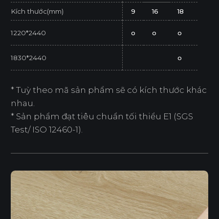
Kích thước(mm)
9
16
18
1220*2440
o
o
o
1830*2440
o
* Tuỳ theo mã sản phẩm sẽ có kích thước khác
nhau.
* Sản phẩm đạt tiêu chuẩn tối thiểu E1 (SGS
Test/ ISO 12460-1).