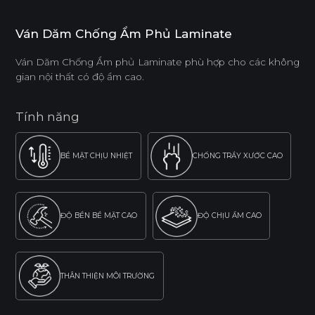
Ván Dăm Chống Ẩm Phủ Laminate
Ván Dăm Chống Ẩm phủ Laminate phù hợp cho các không
gian nội thất có độ ẩm cao.
Tính năng
BỀ MẶT CHỊU NHIỆT
CHỐNG TRẦY XƯỚC CAO
ĐỘ BỀN BỀ MẶT CAO
ĐỘ CHỊU ẨM CAO
THÂN THIỆN MÔI TRƯỜNG