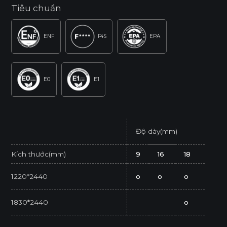
Tiêu chuẩn
ENF
F4S
EPA
E0
E1
Độ dày(mm)
Kích thước(mm)
9
16
18
1220*2440
o
o
o
1830*2440
o