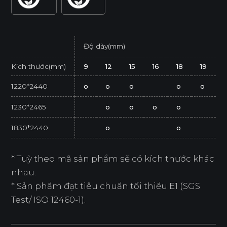
Độ dày(mm)
Kích thước(mm)
9
12
15
16
18
19
1220*2440
o
o
o
o
o
1230*2465
o
o
o
o
1830*2440
o
o
* Tuỳ theo mã sản phẩm sẽ có kích thước khác
nhau.
* Sản phẩm đạt tiêu chuẩn tối thiểu E1 (SGS
Test/ ISO 12460-1).