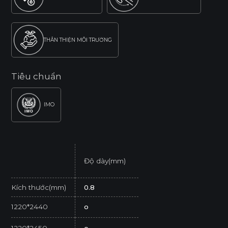
THÂN THIỆN MÔI TRƯỜNG
Tiêu chuẩn
IMO
Độ dày(mm)
Kích thước(mm)
0.8
1220*2440
o
1220*2450
o