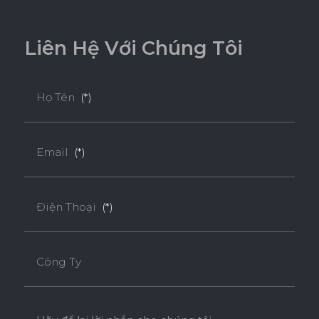
Test/ ISO 12460-1).
L
i
ê
n
H
ệ
V
ớ
i
C
h
ú
n
g
T
ô
i
Họ Tên
(*)
Email
(*)
Điện Thoại
(*)
Công Ty