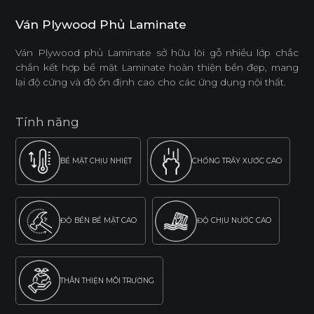
Ván Plywood Phủ Laminate
Ván Plywood phủ Laminate sở hữu lõi gỗ nhiều lớp chắc
chắn kết hợp bề mặt Laminate hoàn thiện bền đẹp, mang
lại độ cứng và độ ổn định cao cho các ứng dụng nội thất.
Tính năng
BỀ MẶT CHỊU NHIỆT
CHỐNG TRẦY XƯỚC CAO
ĐỘ BỀN BỀ MẶT CAO
ĐỘ CHỊU NƯỚC CAO
THÂN THIỆN MÔI TRƯỜNG