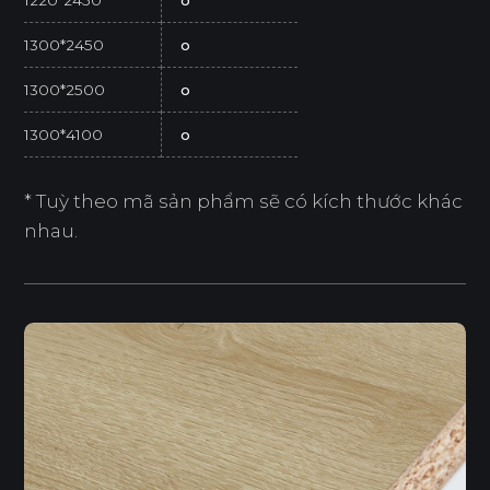
1300*2450
o
1300*2500
o
1300*4100
o
* Tuỳ theo mã sản phẩm sẽ có kích thước khác
nhau.