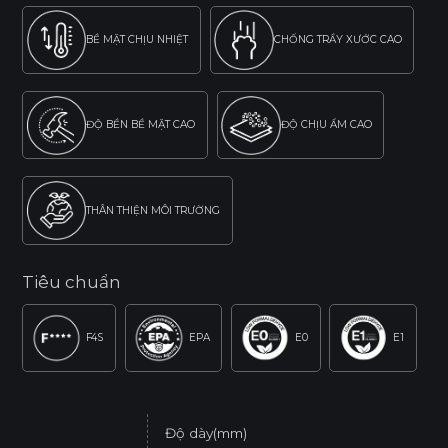
BỀ MẶT CHỊU NHIỆT
CHỐNG TRẦY XƯỚC CAO
ĐỘ BỀN BỀ MẶT CAO
ĐỘ CHỊU ẨM CAO
THÂN THIỆN MÔI TRƯỜNG
Tiêu chuẩn
F4S
EPA
E0
E1
Độ dày(mm)