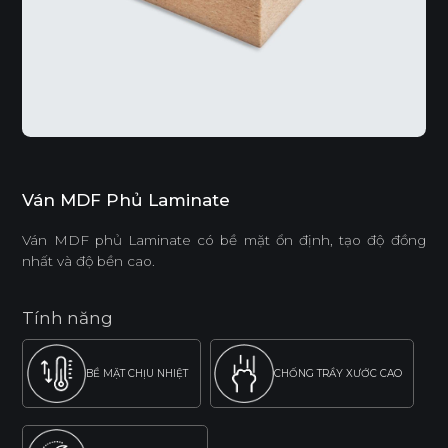
Ván MDF Phủ Laminate
Ván MDF phủ Laminate có bề mặt ổn định, tạo độ đồng
nhất và độ bền cao.
Tính năng
BỀ MẶT CHỊU NHIỆT
CHỐNG TRẦY XƯỚC CAO