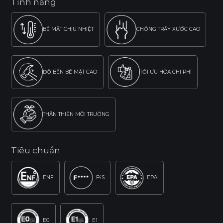
Tính năng
BỀ MẶT CHỊU NHIỆT
CHỐNG TRẦY XƯỚC CAO
ĐỘ BỀN BỀ MẶT CAO
TỐI ƯU HÓA CHI PHÍ
THÂN THIỆN MÔI TRƯỜNG
Tiêu chuẩn
ENF
F4S
EPA
E0
E1