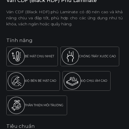
Ván CDF (Black HDF) Phủ Laminate
Ván CDF (Black HDF) phủ Laminate có độ nén cao và khả
năng chịu va đập tốt, phù hợp cho các ứng dụng như tủ
khóa, vách ngăn hoặc quầy hàng.
Tính năng
BỀ MẶT CHỊU NHIỆT
CHỐNG TRẦY XƯỚC CAO
ĐỘ BỀN BỀ MẶT CAO
ĐỘ CHỊU ẨM CAO
THÂN THIỆN MÔI TRƯỜNG
Tiêu chuẩn