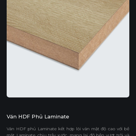
Ván HDF Phủ Laminate
Ván HDF phủ Laminate kết hợp lõi ván mật độ cao với bề
mặt Laminate chịu trầy xước, mang lại độ bền vượt trội và