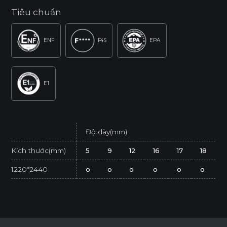
Tiêu chuẩn
ENF
F4S
EPA
E1
Độ dày(mm)
Kích thước(mm)
5
9
12
16
17
18
1220*2440
o
o
o
o
o
o
* Tuỳ theo mã sản phẩm sẽ có kích thước khác
nhau.
* Sản phẩm đạt tiêu chuẩn tối thiểu E1 (SGS