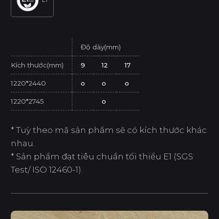
E1
Độ dày(mm)
Kích thước(mm)
9
12
17
1220*2440
o
o
o
1220*2745
o
* Tuỳ theo mã sản phẩm sẽ có kích thước khác
nhau.
* Sản phẩm đạt tiêu chuẩn tối thiểu E1 (SGS
Test/ ISO 12460-1).