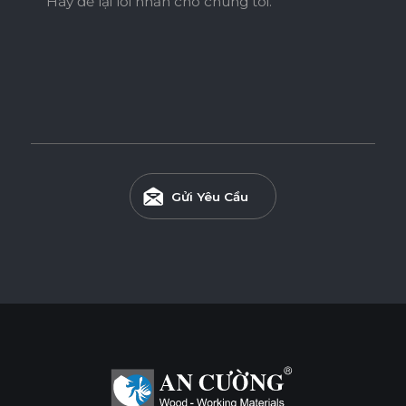
Hãy để lại lời nhắn cho chúng tôi.
Ván WPB Phủ Laminate
Ván WPB phủ Laminate sử dụng lõi nhựa WPB có khả
năng chống nước vượt trội và chống mối mọt hiệu quả, phù
hợp cho các khu vực ẩm ướt như nhà tắm, bếp và khu giặt.
Gửi Yêu Cầu
Tính năng
BỀ MẶT CHỊU NHIỆT
CHỐNG NƯỚC
CHỐNG MỐI MỌT
CHỐNG TRẦY XƯỚC CAO