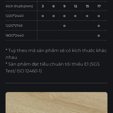
Kích thước(mm)
3
6
9
12
15
17
21
1220*2440
o
o
o
o
o
o
o
1220*2745
o
o
1830*2440
o
* Tuỳ theo mã sản phẩm sẽ có kích thước khác
nhau.
* Sản phẩm đạt tiêu chuẩn tối thiểu E1 (SGS
Test/ ISO 12460-1).