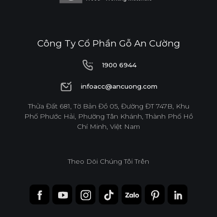
ĐỘ BỀN BỀ MẶT CAO
Công Ty Cổ Phần Gỗ An Cường
THÂN THIỆN MÔI TRƯỜNG
1900 6944
1900 6944
infoacc@ancuong.com
Tiêu chuẩn
infoacc@ancuong.com
Thửa Đất 681, Tờ Bản Đồ 05, Đường ĐT 747B, Khu
Phố Phước Hải, Phường Tân Khánh, Thành Phố Hồ
E0
Chí Minh, Việt Nam
Theo Dõi Chúng Tôi Trên
Độ dày(mm)
Kích thước(mm)
6
8
10
12
15
17
1220*2440
o
o
o
o
o
o