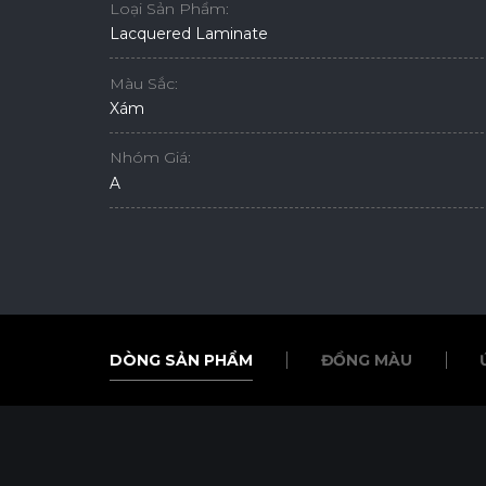
Loại Sản Phẩm:
Lacquered Laminate
Màu Sắc:
Xám
Nhóm Giá:
A
DÒNG SẢN PHẨM
ĐỒNG MÀU
DÒNG SẢN PHẨM
ĐỒNG MÀU