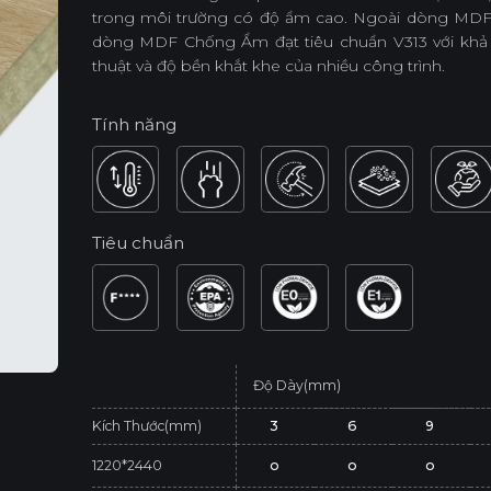
trong môi trường có độ ẩm cao. Ngoài dòng MDF
dòng MDF Chống Ẩm đạt tiêu chuẩn V313 với khả 
thuật và độ bền khắt khe của nhiều công trình.
Tính năng
Tiêu chuẩn
Độ Dày(mm)
Kích Thước(mm)
3
6
9
1220*2440
o
o
o