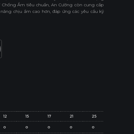
 Chống Ẩm tiêu chuẩn, An Cường còn cung cấp
năng chịu ẩm cao hơn, đáp ứng các yêu cầu kỹ
12
15
17
21
25
o
o
o
o
o