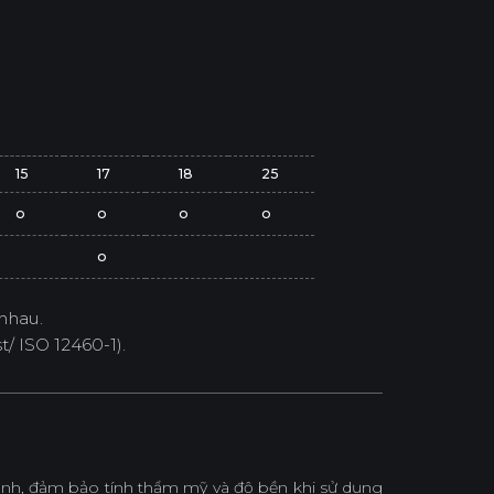
15
17
18
25
o
o
o
o
o
nhau.
/ ISO 12460-1).
h, đảm bảo tính thẩm mỹ và độ bền khi sử dụng