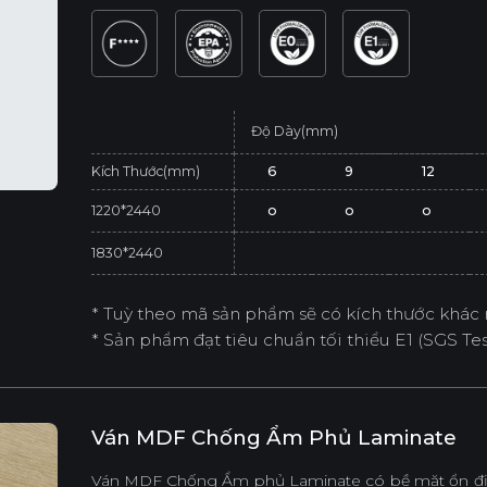
Độ Dày(mm)
Kích Thước(mm)
6
9
12
1220*2440
o
o
o
1830*2440
* Tuỳ theo mã sản phẩm sẽ có kích thước khác 
* Sản phẩm đạt tiêu chuẩn tối thiểu E1 (SGS Test
Ván MDF Chống Ẩm Phủ Laminate
Ván MDF Chống Ẩm phủ Laminate có bề mặt ổn địn