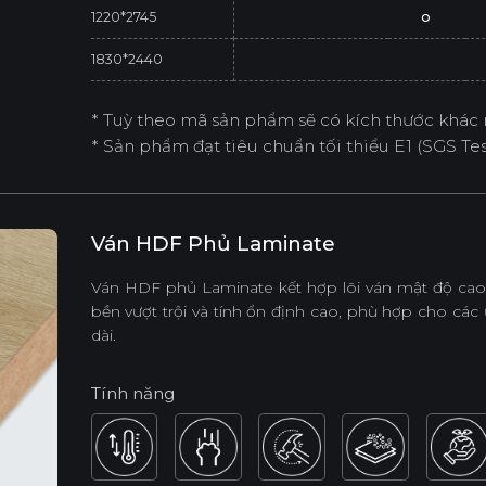
1220*2745
o
1830*2440
* Tuỳ theo mã sản phẩm sẽ có kích thước khác 
* Sản phẩm đạt tiêu chuẩn tối thiểu E1 (SGS Test
Ván HDF Phủ Laminate
Ván HDF phủ Laminate kết hợp lõi ván mật độ cao 
bền vượt trội và tính ổn định cao, phù hợp cho các 
dài.
Tính năng