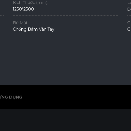
Kích Thước (mm):
L
1250*2500
Đ
Bề Mặt:
G
Chống Bám Vân Tay
G
ỨNG DỤNG
ỨNG DỤNG