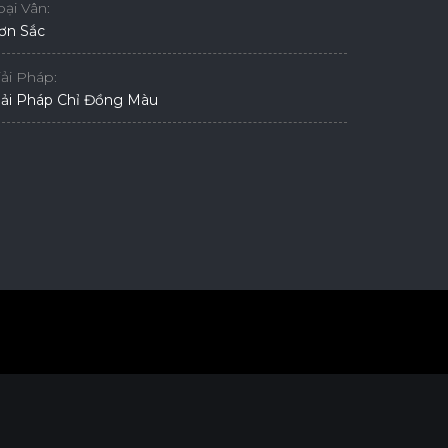
oại Vân:
ơn Sắc
iải Pháp:
iải Pháp Chỉ Đồng Màu