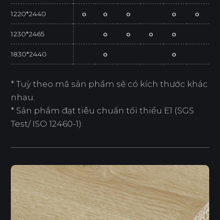
1220*2440
o
o
o
o
o
1230*2465
o
o
o
o
1830*2440
o
o
* Tuỳ theo mã sản phẩm sẽ có kích thước khác
nhau.
* Sản phẩm đạt tiêu chuẩn tối thiểu E1 (SGS
Test/ ISO 12460-1).