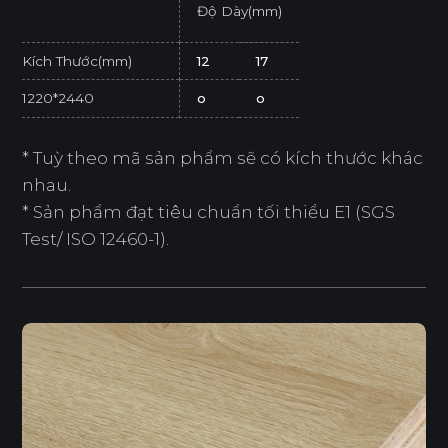
Độ Dày(mm)
Kích Thước(mm)
12
17
1220*2440
o
o
* Tuỳ theo mã sản phẩm sẽ có kích thước khác
nhau.
* Sản phẩm đạt tiêu chuẩn tối thiểu E1 (SGS
Test/ ISO 12460-1).