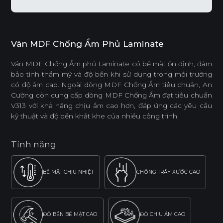
Ván MDF Chống Ẩm Phủ Laminate
Ván MDF Chống Ẩm phủ Laminate có bề mặt ổn định, đảm
bảo tính thẩm mỹ và độ bền khi sử dụng trong môi trường
có độ ẩm cao. Ngoài dòng MDF Chống Ẩm tiêu chuẩn, An
Cường còn cung cấp dòng MDF Chống Ẩm đạt tiêu chuẩn
V313 với khả năng chịu ẩm cao hơn, đáp ứng các yêu cầu
kỹ thuật và độ bền khắt khe của nhiều công trình.
Tính năng
BỀ MẶT CHỊU NHIỆT
CHỐNG TRẦY XƯỚC CAO
ĐỘ BỀN BỀ MẶT CAO
ĐỘ CHỊU ẨM CAO