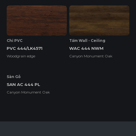
Tính năng
BỀ MẶT CHỊU NHIỆT
CHỐNG TRẦY XƯỚC CAO
Chỉ PVC
Tấm Wall - Ceiling
PVC 444/LK4571
WAC 444 NWM
ĐỘ BỀN BỀ MẶT CAO
ĐỘ CHỊU NƯỚC CAO
Woodgrain edge
Canyon Monument Oak
Sàn Gỗ
THÂN THIỆN MÔI TRƯỜNG
SAN AC 444 PL
Canyon Monument Oak
Tiêu chuẩn
ENF
F4S
EPA