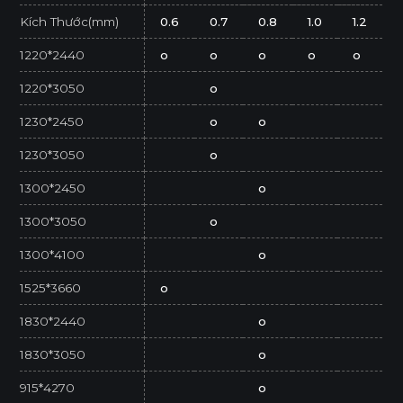
Kích Thước(mm)
0.6
0.7
0.8
1.0
1.2
1220*2440
o
o
o
o
o
1220*3050
o
1230*2450
o
o
1230*3050
o
1300*2450
o
1300*3050
o
1300*4100
o
1525*3660
o
1830*2440
o
1830*3050
o
915*4270
o