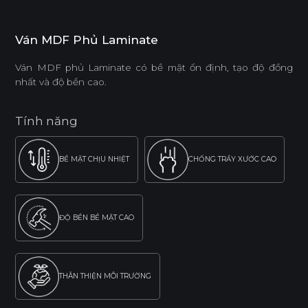
Ván MDF Phủ Laminate
Ván MDF phủ Laminate có bề mặt ổn định, tạo độ đồng
nhất và độ bền cao.
Tính năng
BỀ MẶT CHỊU NHIỆT
CHỐNG TRẦY XƯỚC CAO
ĐỘ BỀN BỀ MẶT CAO
THÂN THIỆN MÔI TRƯỜNG