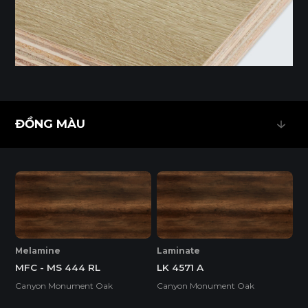
ĐỒNG MÀU
ĐỒNG MÀU
Ván Plywood Phủ Laminate
Melamine
Laminate
Ván Plywood phủ Laminate sở hữu lõi gỗ nhiều lớp chắc
MFC - MS 444 RL
LK 4571 A
chắn kết hợp bề mặt Laminate hoàn thiện bền đẹp, mang
Canyon Monument Oak
Canyon Monument Oak
lại độ cứng và độ ổn định cao cho các ứng dụng nội thất.