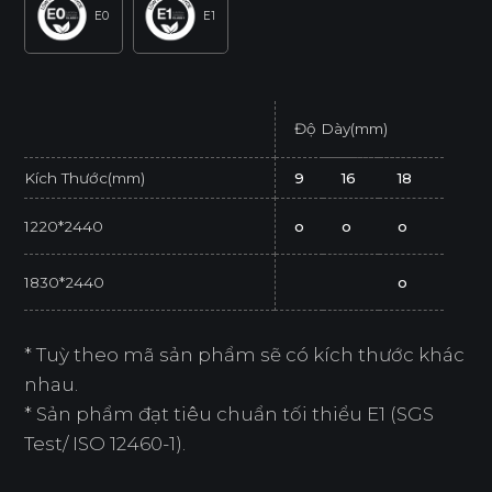
E0
E1
Độ Dày(mm)
Kích Thước(mm)
9
16
18
1220*2440
o
o
o
1830*2440
o
* Tuỳ theo mã sản phẩm sẽ có kích thước khác
nhau.
* Sản phẩm đạt tiêu chuẩn tối thiểu E1 (SGS
Test/ ISO 12460-1).