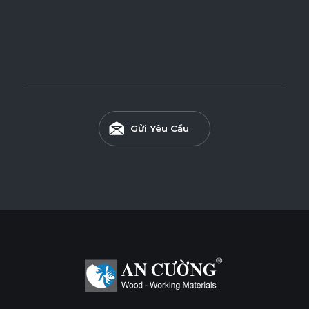
Ván WPB Phủ Laminate
Ván WPB phủ Laminate sử dụng lõi nhựa WPB có khả
năng chống nước vượt trội và chống mối mọt hiệu quả, phù
hợp cho các khu vực ẩm ướt như nhà tắm, bếp và khu giặt.
Tính năng
Gửi Yêu Cầu
BỀ MẶT CHỊU NHIỆT
CHỐNG NƯỚC
CHỐNG MỐI MỌT
CHỐNG TRẦY XƯỚC CAO
ĐỘ BỀN BỀ MẶT CAO