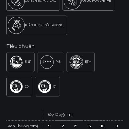
ĐỘ BỀN BỀ MẶT CAO
TỐI ƯU HÓA CHI PHÍ
THÂN THIỆN MÔI TRƯỜNG
Tiêu chuẩn
ENF
F4S
EPA
E0
E1
Độ Dày(mm)
Kích Thước(mm)
9
12
15
16
18
19