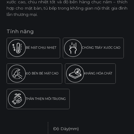
xước cao, chịu nhiệt tốt và độ bền hàng chục năm – thích
hợp cho mặt bàn, tủ bếp trong không gian nội thất gia đình
lẫn thương mại.
Tính năng
BỀ MẶT CHỊU NHIỆT
CHỐNG TRẦY XƯỚC CAO
ĐỘ BỀN BỀ MẶT CAO
KHÁNG HÓA CHẤT
THÂN THIỆN MÔI TRƯỜNG
Độ Dày(mm)