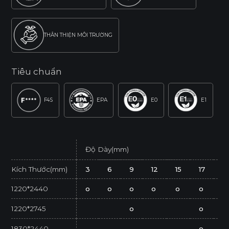
THÂN THIỆN MÔI TRƯỜNG
Tiêu chuẩn
F4S
EPA
E0
E1
Độ Dày(mm)
Kích Thước(mm)
3
6
9
12
15
17
2
1220*2440
o
o
o
o
o
o
o
1220*2745
o
o
1830*2440
o