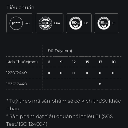
Tiêu chuẩn
F4S
EPA
E0
E1
Độ Dày(mm)
Kích Thước(mm)
6
9
12
15
17
18
2
1220*2440
o
o
o
o
o
o
1830*2440
o
* Tuỳ theo mã sản phẩm sẽ có kích thước khác
nhau.
* Sản phẩm đạt tiêu chuẩn tối thiểu E1 (SGS
Test/ ISO 12460-1).