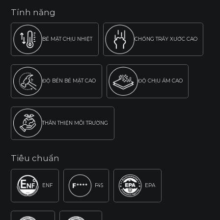
Tính năng
BỀ MẶT CHỊU NHIỆT
CHỐNG TRẦY XƯỚC CAO
ĐỘ BỀN BỀ MẶT CAO
ĐỘ CHỊU ẨM CAO
THÂN THIỆN MÔI TRƯỜNG
Tiêu chuẩn
ENF
F4S
EPA