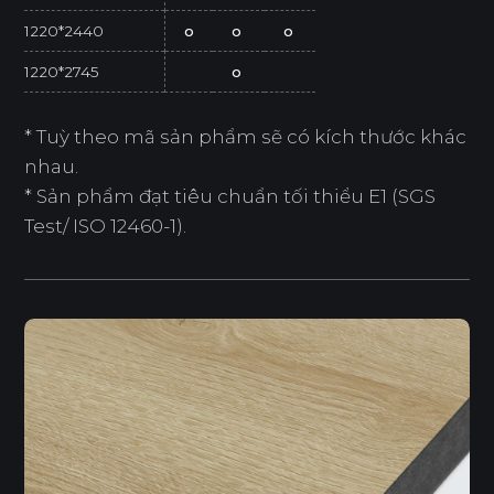
1220*2440
o
o
o
1220*2745
o
* Tuỳ theo mã sản phẩm sẽ có kích thước khác
nhau.
* Sản phẩm đạt tiêu chuẩn tối thiểu E1 (SGS
Test/ ISO 12460-1).