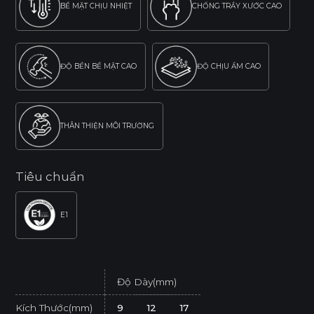
BỀ MẶT CHỊU NHIỆT
CHỐNG TRẦY XƯỚC CAO
ĐỘ BỀN BỀ MẶT CAO
ĐỘ CHỊU ẨM CAO
THÂN THIỆN MÔI TRƯỜNG
Tiêu chuẩn
E1
Độ Dày(mm)
Kích Thước(mm)
9
12
17