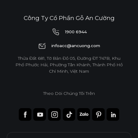
THÂN THIỆN MÔI TRƯỜNG
Công Ty Cổ Phần Gỗ An Cường
1900 6944
Tiêu chuẩn
1900 6944
infoacc@ancuong.com
E0
infoacc@ancuong.com
Thửa Đất 681, Tờ Bản Đồ 05, Đường ĐT 747B, Khu
Phố Phước Hải, Phường Tân Khánh, Thành Phố Hồ
Chí Minh, Việt Nam
Độ Dày(mm)
Theo Dõi Chúng Tôi Trên
Kích Thước(mm)
6
8
10
12
15
17
1220*2440
o
o
o
o
o
o
1220*3050
o
o
1220*3660
o