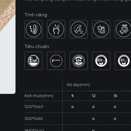
Tính năng
Tiêu chuẩn
Độ dày(mm)
Kích thước(mm)
9
12
15
1220*2440
o
o
o
1230*2465
o
o
1830*2440
o