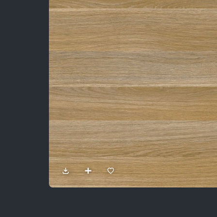
Sản Phẩm
Dự Án