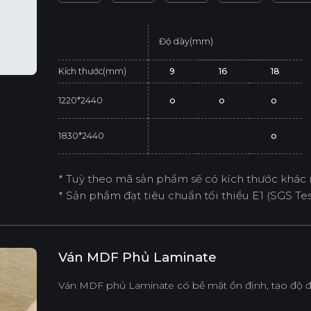
Độ dày(mm)
Kích thước(mm)
9
16
18
1220*2440
o
o
o
1830*2440
o
* Tuỳ theo mã sản phẩm sẽ có kích thước khác 
* Sản phẩm đạt tiêu chuẩn tối thiểu E1 (SGS Test
Ván MDF Phủ Laminate
Ván MDF phủ Laminate có bề mặt ổn định, tạo độ đ