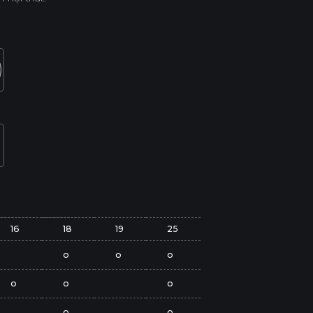
16
18
19
25
o
o
o
o
o
o
o
o