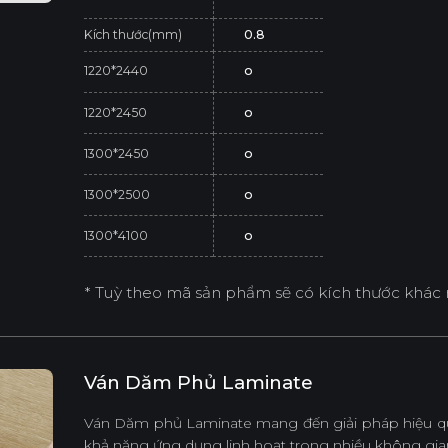
Kích thước(mm)
0.8
1220*2440
o
1220*2450
o
1300*2450
o
1300*2500
o
1300*4100
o
* Tuỳ theo mã sản phẩm sẽ có kích thước khác 
Ván Dăm Phủ Laminate
Ván Dăm phủ Laminate mang đến giải pháp hiệu quả
khả năng ứng dụng linh hoạt trong nhiều không gian