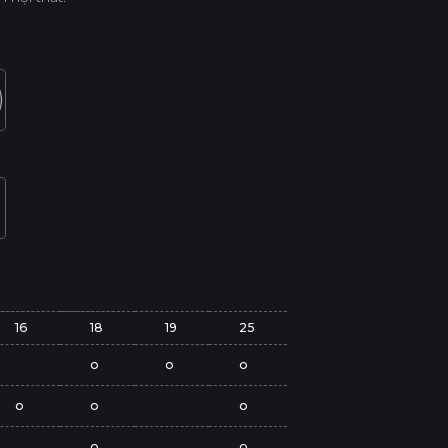
16
18
19
25
o
o
o
o
o
o
o
o