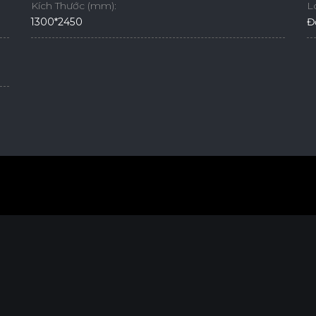
Kích Thước (mm):
L
1300*2450
Đ