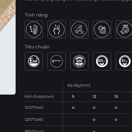
Tính năng
Tiêu chuẩn
Độ dày(mm)
Kích thước(mm)
9
12
15
1220*2440
o
o
o
1230*2465
o
o
1830*2440
o