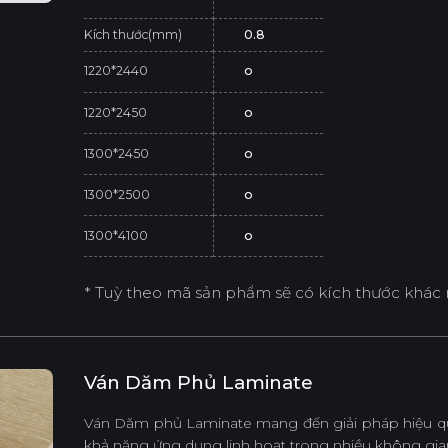
Kích thước(mm)
0.8
1220*2440
o
1220*2450
o
1300*2450
o
1300*2500
o
1300*4100
o
* Tuỳ theo mã sản phẩm sẽ có kích thước khác 
Ván Dăm Phủ Laminate
Ván Dăm phủ Laminate mang đến giải pháp hiệu quả
khả năng ứng dụng linh hoạt trong nhiều không gian