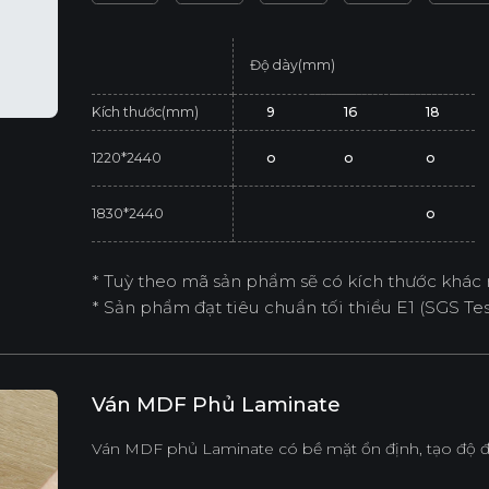
Độ dày(mm)
Kích thước(mm)
9
16
18
1220*2440
o
o
o
1830*2440
o
* Tuỳ theo mã sản phẩm sẽ có kích thước khác 
* Sản phẩm đạt tiêu chuẩn tối thiểu E1 (SGS Test
Ván MDF Phủ Laminate
Ván MDF phủ Laminate có bề mặt ổn định, tạo độ đ