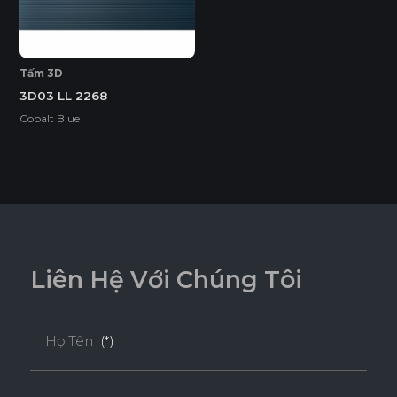
Tấm 3D
3D03 LL 2268
Cobalt Blue
L
i
ê
n
H
ệ
V
ớ
i
C
h
ú
n
g
T
ô
i
Họ Tên
(*)