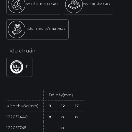
ĐỘ BỀN BỀ MẶT CAO
ĐỘ CHỊU ẨM CAO
THÂN THIỆN MÔI TRƯỜNG
Tiêu chuẩn
E1
Độ dày(mm)
Kích thước(mm)
9
12
17
1220*2440
o
o
o
1220*2745
o