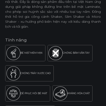
nội thất. Đây là dòng sản phẩm đầu tiên tại Việt Nam ứng
dụng giải pháp không đường line trên bề mặt Laminate,
cho phép soi huỳnh sắc sảo với nhiều loại tay nắm. Đồng
thời hỗ trợ gia công cánh Shaker, Slim Shaker và Micro
Shaker - xu hướng phổ biến hiện nay với kiểu dáng thanh
lịch và tối giản.
Tính năng
BỀ MẶT MỀM MỊN
CHỐNG BÁM VÂN TAY
CHỐNG TRẦY XƯỚC CAO
DỄ PHỤC HỒI BỀ MẶT
KHÁNG HÓA CHẤT