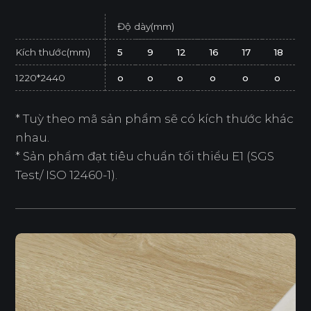
Độ dày(mm)
Kích thước(mm)
5
9
12
16
17
18
1220*2440
o
o
o
o
o
o
* Tuỳ theo mã sản phẩm sẽ có kích thước khác
nhau.
* Sản phẩm đạt tiêu chuẩn tối thiểu E1 (SGS
Test/ ISO 12460-1).