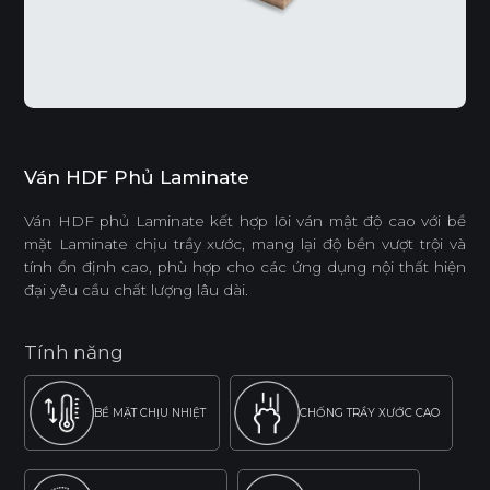
Ván HDF Phủ Laminate
Ván HDF phủ Laminate kết hợp lõi ván mật độ cao với bề
mặt Laminate chịu trầy xước, mang lại độ bền vượt trội và
tính ổn định cao, phù hợp cho các ứng dụng nội thất hiện
đại yêu cầu chất lượng lâu dài.
Tính năng
BỀ MẶT CHỊU NHIỆT
CHỐNG TRẦY XƯỚC CAO