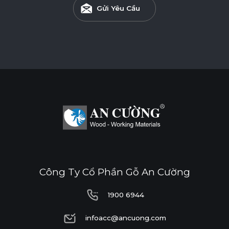
Gửi Yêu Cầu
Công Ty Cổ Phần Gỗ An Cường
1900 6944
1900 6944
infoacc@ancuong.com