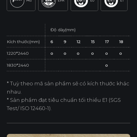
F4S
EPA
E0
E1
Độ dày(mm)
Kích thước(mm)
6
9
12
15
17
18
2
1220*2440
o
o
o
o
o
o
o
1830*2440
o
* Tuỳ theo mã sản phẩm sẽ có kích thước khác
nhau.
* Sản phẩm đạt tiêu chuẩn tối thiểu E1 (SGS
Test/ ISO 12460-1).