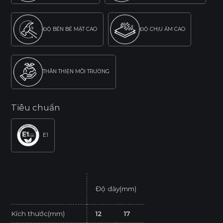
ĐỘ BỀN BỀ MẶT CAO
ĐỘ CHỊU ẨM CAO
THÂN THIỆN MÔI TRƯỜNG
Tiêu chuẩn
E1
Độ dày(mm)
Kích thước(mm)
12
17