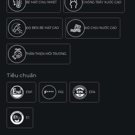
BỀ MẶT CHỊU NHIỆT
CHỐNG TRẦY XƯỚC CAO
ĐỘ BỀN BỀ MẶT CAO
ĐỘ CHỊU NƯỚC CAO
THÂN THIỆN MÔI TRƯỜNG
Tiêu chuẩn
ENF
F4S
EPA
E1