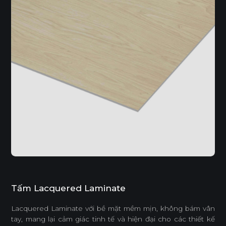
Tấm Lacquered Laminate
Lacquered Laminate với bề mặt mềm mịn, không bám vân
tay, mang lại cảm giác tinh tế và hiện đại cho các thiết kế