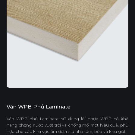
Ván WPB Phủ Laminate
Ván WPB phủ Laminate sử dụng lõi nhựa WPB có khả
năng chống nước vượt trội và chống mối mọt hiệu quả, phù
hợp cho các khu vực ẩm ướt như nhà tắm, bếp và khu giặt.