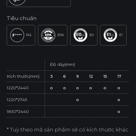
Tiêu chuẩn
F4S
EPA
E0
E1
Độ dày(mm)
Kích thước(mm)
3
6
9
12
15
17
21
1220*2440
o
o
o
o
o
o
o
1220*2745
o
o
1830*2440
o
* Tuỳ theo mã sản phẩm sẽ có kích thước khác