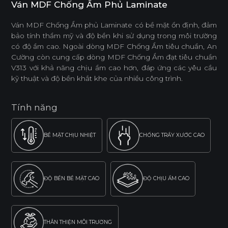
Ván MDF Chống Ẩm Phủ Laminate
Ván MDF Chống Ẩm phủ Laminate có bề mặt ổn định, đảm
bảo tính thẩm mỹ và độ bền khi sử dụng trong môi trường
có độ ẩm cao. Ngoài dòng MDF Chống Ẩm tiêu chuẩn, An
Cường còn cung cấp dòng MDF Chống Ẩm đạt tiêu chuẩn
V313 với khả năng chịu ẩm cao hơn, đáp ứng các yêu cầu
kỹ thuật và độ bền khắt khe của nhiều công trình.
Tính năng
BỀ MẶT CHỊU NHIỆT
CHỐNG TRẦY XƯỚC CAO
ĐỘ BỀN BỀ MẶT CAO
ĐỘ CHỊU ẨM CAO
THÂN THIỆN MÔI TRƯỜNG