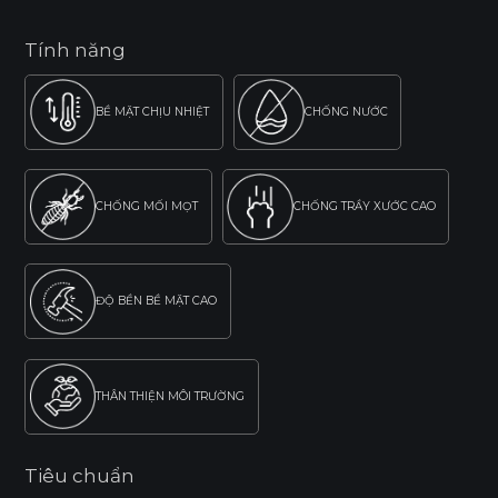
Tính năng
BỀ MẶT CHỊU NHIỆT
CHỐNG NƯỚC
CHỐNG MỐI MỌT
CHỐNG TRẦY XƯỚC CAO
ĐỘ BỀN BỀ MẶT CAO
THÂN THIỆN MÔI TRƯỜNG
Tiêu chuẩn