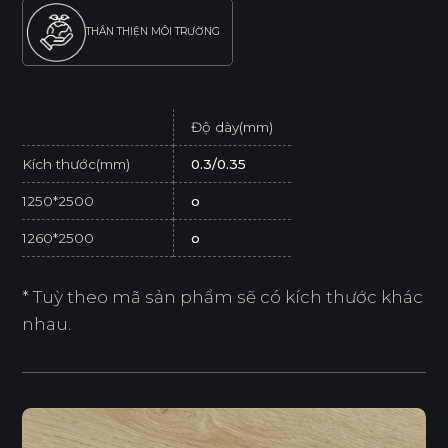
THÂN THIỆN MÔI TRƯỜNG
Độ dày(mm)
Kích thước(mm)
0.3/0.35
1250*2500
o
1260*2500
o
* Tuỳ theo mã sản phẩm sẽ có kích thước khác
nhau.