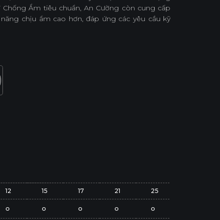
 Chống Ẩm tiêu chuẩn, An Cường còn cung cấp
năng chịu ẩm cao hơn, đáp ứng các yêu cầu kỹ
12
15
17
21
25
o
o
o
o
o