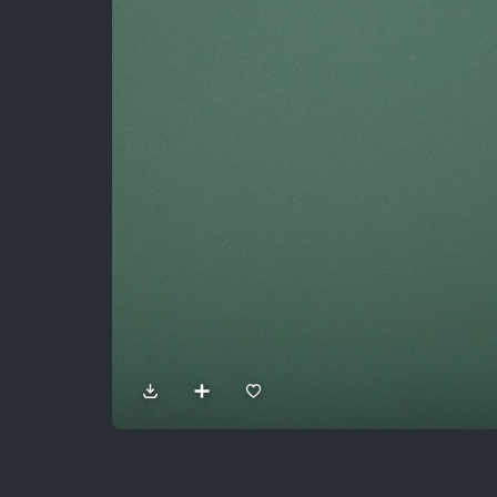
Sản Phẩm
Dự Án