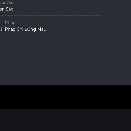
oại Vân:
ơn Sắc
iải Pháp:
iải Pháp Chỉ Đồng Màu