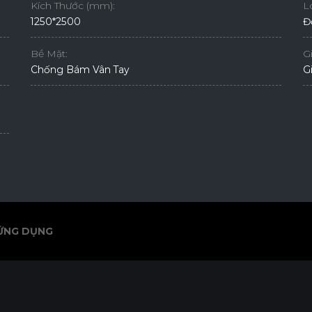
Kích Thước (mm):
L
1250*2500
Đ
Bề Mặt:
G
Chống Bám Vân Tay
G
ỨNG DỤNG
ỨNG DỤNG