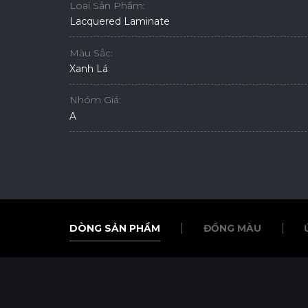
Loại Sản Phẩm:
Lacquered Laminate
Màu Sắc:
Xanh Lá
Nhóm Giá:
A
DÒNG SẢN PHẨM
ĐỒNG MÀU
DÒNG SẢN PHẨM
ĐỒNG MÀU