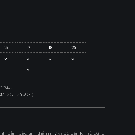
15
17
18
25
o
o
o
o
o
nhau.
/ ISO 12460-1).
h, đảm bảo tính thẩm mỹ và độ bền khi sử dụng