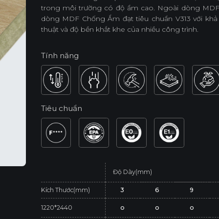
trong môi trường có độ ẩm cao. Ngoài dòng MDF
dòng MDF Chống Ẩm đạt tiêu chuẩn V313 với khả 
thuật và độ bền khắt khe của nhiều công trình.
Tính năng
Tiêu chuẩn
Độ Dày(mm)
Kích Thước(mm)
3
6
9
1220*2440
o
o
o