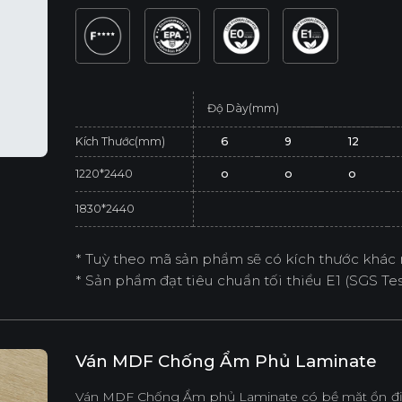
Độ Dày(mm)
Kích Thước(mm)
6
9
12
1220*2440
o
o
o
1830*2440
* Tuỳ theo mã sản phẩm sẽ có kích thước khác 
* Sản phẩm đạt tiêu chuẩn tối thiểu E1 (SGS Test
Ván MDF Chống Ẩm Phủ Laminate
Ván MDF Chống Ẩm phủ Laminate có bề mặt ổn địn