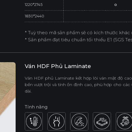
1220*2745
o
1830*2440
* Tuỳ theo mã sản phẩm sẽ có kích thước khác 
* Sản phẩm đạt tiêu chuẩn tối thiểu E1 (SGS Test
Ván HDF Phủ Laminate
Ván HDF phủ Laminate kết hợp lõi ván mật độ cao 
bền vượt trội và tính ổn định cao, phù hợp cho các 
dài.
Tính năng