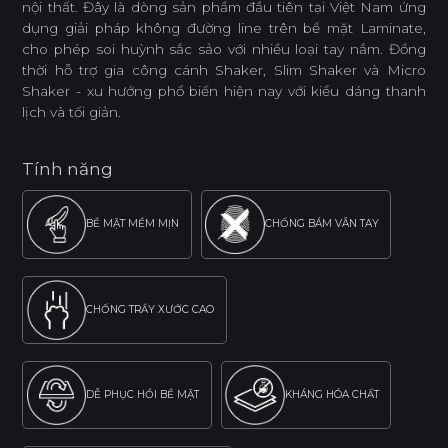
nội thất. Đây là dòng sản phẩm đầu tiên tại Việt Nam ứng
dụng giải pháp không đường line trên bề mặt Laminate,
cho phép soi huỳnh sắc sảo với nhiều loại tay nắm. Đồng
thời hỗ trợ gia công cánh Shaker, Slim Shaker và Micro
Shaker - xu hướng phổ biến hiện nay với kiểu dáng thanh
lịch và tối giản.
Tính năng
BỀ MẶT MỀM MỊN
CHỐNG BÁM VÂN TAY
CHỐNG TRẦY XƯỚC CAO
DỄ PHỤC HỒI BỀ MẶT
KHÁNG HÓA CHẤT