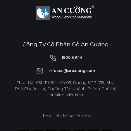
Công Ty Cổ Phần Gỗ An Cường
1900 6944
1900 6944
infoacc@ancuong.com
infoacc@ancuong.com
Thửa Đất 681, Tờ Bản Đồ 05, Đường ĐT 747B, Khu
Phố Phước Hải, Phường Tân Khánh, Thành Phố Hồ
Chí Minh, Việt Nam
Theo Dõi Chúng Tôi Trên