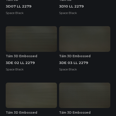
BỀ MẶT CHỊU NHIỆT
CHỐNG TRẦY XƯỚC CAO
3D07 LL 2279
3D10 LL 2279
Space Black
Space Black
ĐỘ BỀN BỀ MẶT CAO
ĐỘ CHỊU NƯỚC CAO
THÂN THIỆN MÔI TRƯỜNG
Tấm 3D Embossed
Tấm 3D Embossed
3DE 02 LL 2279
3DE 03 LL 2279
Tiêu chuẩn
Space Black
Space Black
ENF
F4S
EPA
E1
Tấm 3D Embossed
Tấm 3D Embossed