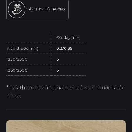
THÂN THIỆN MÔI TRƯỜNG
Độ dày(mm)
Kích thước(mm)
0.3/0.35
1250*2500
o
1260*2500
o
* Tuỳ theo mã sản phẩm sẽ có kích thước khác
nhau.