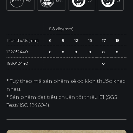
F4S
EPA
E0
E1
Độ dày(mm)
Kích thước(mm)
6
9
12
15
17
18
2
1220*2440
o
o
o
o
o
o
o
1830*2440
o
* Tuỳ theo mã sản phẩm sẽ có kích thước khác
nhau.
* Sản phẩm đạt tiêu chuẩn tối thiểu E1 (SGS
Test/ ISO 12460-1).