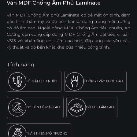
Ván MDF Chống Ẩm Phủ Laminate
Ván MDF Chống Ẩm phủ Laminate có bề mặt ổn định, đảm
bảo tính thẩm mỹ và độ bền khi sử dụng trong môi trường
có độ ẩm cao. Ngoài dòng MDF Chống Ẩm tiêu chuẩn, An
Cường còn cung cấp dòng MDF Chống Ẩm đạt tiêu chuẩn
V313 với khả năng chịu ẩm cao hơn, đáp ứng các yêu cầu
kỹ thuật và độ bền khắt khe của nhiều công trình.
Tính năng
BỀ MẶT CHỊU NHIỆT
CHỐNG TRẦY XƯỚC CAO
ĐỘ BỀN BỀ MẶT CAO
ĐỘ CHỊU ẨM CAO
THÂN THIỆN MÔI TRƯỜNG