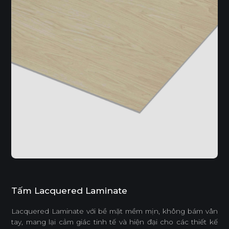
Tấm Lacquered Laminate
Lacquered Laminate với bề mặt mềm mịn, không bám vân
tay, mang lại cảm giác tinh tế và hiện đại cho các thiết kế