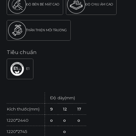
ĐỘ BỀN BỀ MẶT CAO
ĐỘ CHỊU ẨM CAO
THÂN THIỆN MÔI TRƯỜNG
Tiêu chuẩn
E1
Độ dày(mm)
Kích thước(mm)
9
12
17
1220*2440
o
o
o
1220*2745
o