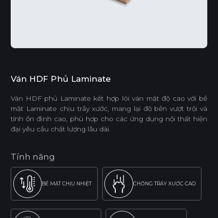
Ván HDF Phủ Laminate
Ván HDF phủ Laminate kết hợp lõi ván mật độ cao với bề
mặt Laminate chịu trầy xước, mang lại độ bền vượt trội và
tính ổn định cao, phù hợp cho các ứng dụng nội thất hiện
đại yêu cầu chất lượng lâu dài.
Tính năng
BỀ MẶT CHỊU NHIỆT
CHỐNG TRẦY XƯỚC CAO