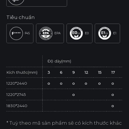
Tiêu chuẩn
F4S
EPA
E0
E1
Độ dày(mm)
Kích thước(mm)
3
6
9
12
15
17
21
1220*2440
o
o
o
o
o
o
o
1220*2745
o
o
1830*2440
o
* Tuỳ theo mã sản phẩm sẽ có kích thước khác