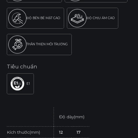
ĐỘ BỀN BỀ MẶT CAO
ĐỘ CHỊU ẨM CAO
THÂN THIỆN MÔI TRƯỜNG
Tiêu chuẩn
E1
Độ dày(mm)
Kích thước(mm)
12
17