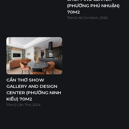
Ván WPB phủ Laminate sử dụng lõi nhựa WPB có khả
(PHƯỜNG PHÚ NHUẬN)
năng chống nước vượt trội và chống mối mọt hiệu quả, phù
70M2
hợp cho các khu vực ẩm ướt như nhà tắm, bếp và khu giặt.
70m2 Hồ Chí Minh, 2026
Tính năng
BỀ MẶT CHỊU NHIỆT
CHỐNG NƯỚC
CHỐNG MỐI MỌT
CHỐNG TRẦY XƯỚC CAO
CẦN THƠ SHOW
GALLERY AND DESIGN
CENTER (PHƯỜNG NINH
ĐỘ BỀN BỀ MẶT CAO
KIỀU) 70M2
70m2 Cần Thơ, 2024
THÂN THIỆN MÔI TRƯỜNG