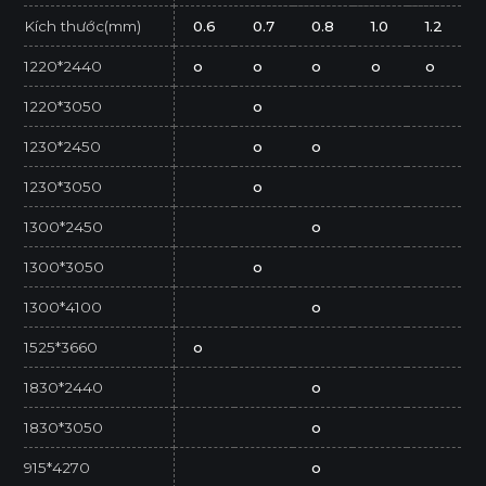
Kích thước(mm)
0.6
0.7
0.8
1.0
1.2
1220*2440
o
o
o
o
o
1220*3050
o
1230*2450
o
o
1230*3050
o
1300*2450
o
1300*3050
o
1300*4100
o
1525*3660
o
1830*2440
o
1830*3050
o
915*4270
o