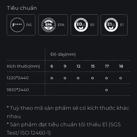
Tiêu chuẩn
F4S
EPA
E0
E1
Độ dày(mm)
Kích thước(mm)
6
9
12
15
17
18
2
1220*2440
o
o
o
o
o
o
o
1830*2440
o
* Tuỳ theo mã sản phẩm sẽ có kích thước khác
nhau.
* Sản phẩm đạt tiêu chuẩn tối thiểu E1 (SGS
Test/ ISO 12460-1).