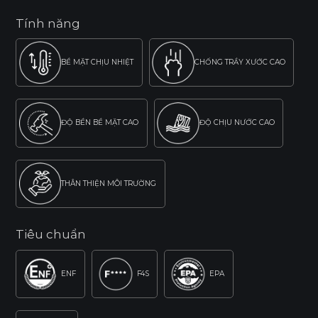
Tính năng
BỀ MẶT CHỊU NHIỆT
CHỐNG TRẦY XƯỚC CAO
ĐỘ BỀN BỀ MẶT CAO
ĐỘ CHỊU NƯỚC CAO
THÂN THIỆN MÔI TRƯỜNG
Tiêu chuẩn
ENF
F4S
EPA