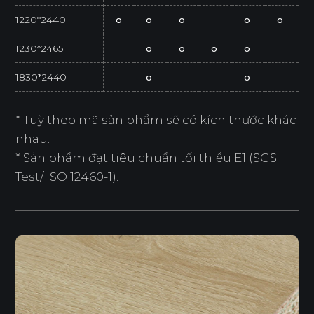
1220*2440
o
o
o
o
o
1230*2465
o
o
o
o
1830*2440
o
o
* Tuỳ theo mã sản phẩm sẽ có kích thước khác
nhau.
* Sản phẩm đạt tiêu chuẩn tối thiểu E1 (SGS
Test/ ISO 12460-1).