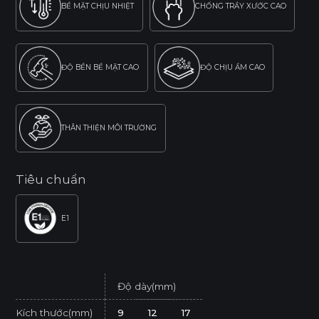
BỀ MẶT CHỊU NHIỆT
CHỐNG TRẦY XƯỚC CAO
ĐỘ BỀN BỀ MẶT CAO
ĐỘ CHỊU ẨM CAO
THÂN THIỆN MÔI TRƯỜNG
Tiêu chuẩn
E1
Độ dày(mm)
Kích thước(mm)
9
12
17