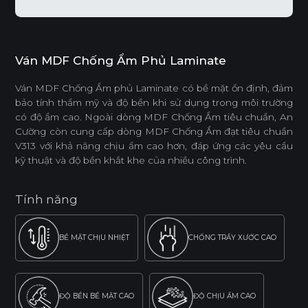
Ván MDF Chống Ẩm Phủ Laminate
Ván MDF Chống Ẩm phủ Laminate có bề mặt ổn định, đảm
bảo tính thẩm mỹ và độ bền khi sử dụng trong môi trường
có độ ẩm cao. Ngoài dòng MDF Chống Ẩm tiêu chuẩn, An
Cường còn cung cấp dòng MDF Chống Ẩm đạt tiêu chuẩn
V313 với khả năng chịu ẩm cao hơn, đáp ứng các yêu cầu
kỹ thuật và độ bền khắt khe của nhiều công trình.
Tính năng
BỀ MẶT CHỊU NHIỆT
CHỐNG TRẦY XƯỚC CAO
ĐỘ BỀN BỀ MẶT CAO
ĐỘ CHỊU ẨM CAO