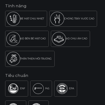
Tính năng
BỀ MẶT CHỊU NHIỆT
CHỐNG TRẦY XƯỚC CAO
ĐỘ BỀN BỀ MẶT CAO
ĐỘ CHỊU ẨM CAO
THÂN THIỆN MÔI TRƯỜNG
Tiêu chuẩn
ENF
F4S
EPA