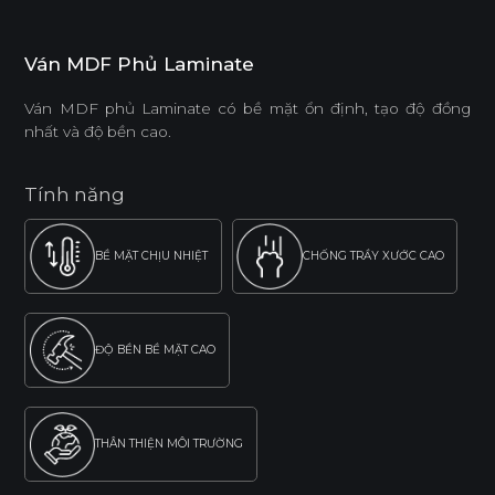
Ván MDF Phủ Laminate
Ván MDF phủ Laminate có bề mặt ổn định, tạo độ đồng
nhất và độ bền cao.
Tính năng
BỀ MẶT CHỊU NHIỆT
CHỐNG TRẦY XƯỚC CAO
ĐỘ BỀN BỀ MẶT CAO
THÂN THIỆN MÔI TRƯỜNG