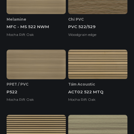
Melamine
Chỉ PVC
MFC - MS 522 NWM
PVC 522/529
Mocha Rift Oak
Woodgrain edge
PPET / PVC
Tấm Acoustic
P522
ACT02 522 MTQ
Mocha Rift Oak
Mocha Rift Oak
Ván WPB Phủ Laminate