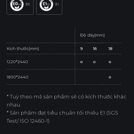
E0
E1
Độ dày(mm)
Kích thước(mm)
9
16
18
1220*2440
o
o
o
1830*2440
o
* Tuỳ theo mã sản phẩm sẽ có kích thước khác
nhau.
* Sản phẩm đạt tiêu chuẩn tối thiểu E1 (SGS
Test/ ISO 12460-1).