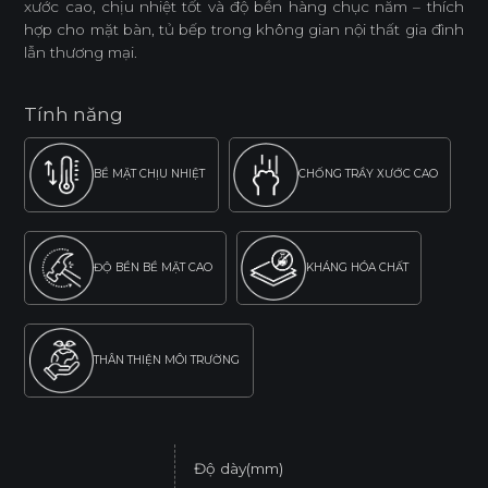
xước cao, chịu nhiệt tốt và độ bền hàng chục năm – thích
hợp cho mặt bàn, tủ bếp trong không gian nội thất gia đình
lẫn thương mại.
Tính năng
BỀ MẶT CHỊU NHIỆT
CHỐNG TRẦY XƯỚC CAO
ĐỘ BỀN BỀ MẶT CAO
KHÁNG HÓA CHẤT
THÂN THIỆN MÔI TRƯỜNG
Độ dày(mm)