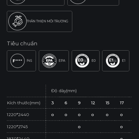
THÂN THIỆN MÔI TRƯỜNG
Tiêu chuẩn
F4S
EPA
E0
E1
Độ dày(mm)
Kích thước(mm)
3
6
9
12
15
17
21
1220*2440
o
o
o
o
o
o
o
1220*2745
o
o
1830*2440
o