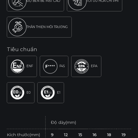
ĐỘ BỀN BỀ MẶT CAO
TỐI ƯU HÓA CHI PHÍ
THÂN THIỆN MÔI TRƯỜNG
Tiêu chuẩn
ENF
F4S
EPA
E0
E1
Độ dày(mm)
Kích thước(mm)
9
12
15
16
18
19