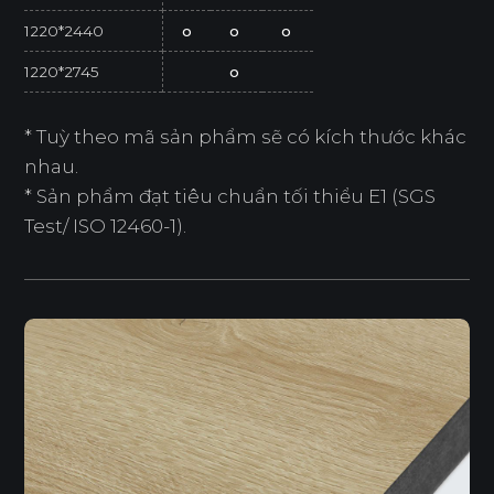
1220*2440
o
o
o
1220*2745
o
* Tuỳ theo mã sản phẩm sẽ có kích thước khác
nhau.
* Sản phẩm đạt tiêu chuẩn tối thiểu E1 (SGS
Test/ ISO 12460-1).