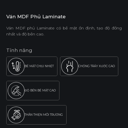
Ván MDF Phủ Laminate
Ván MDF phủ Laminate có bề mặt ổn định, tạo độ đồng
nhất và độ bền cao.
Tính năng
BỀ MẶT CHỊU NHIỆT
CHỐNG TRẦY XƯỚC CAO
ĐỘ BỀN BỀ MẶT CAO
THÂN THIỆN MÔI TRƯỜNG