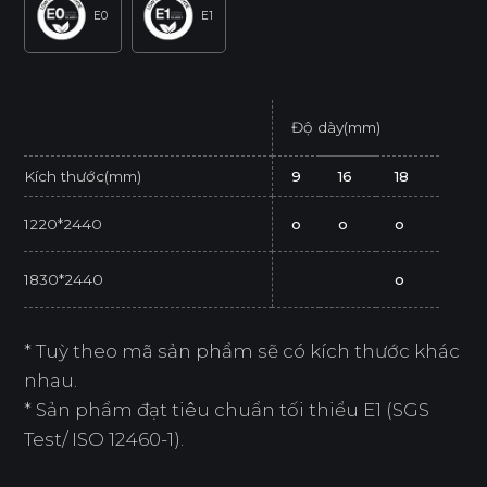
E0
E1
Độ dày(mm)
Kích thước(mm)
9
16
18
1220*2440
o
o
o
1830*2440
o
* Tuỳ theo mã sản phẩm sẽ có kích thước khác
nhau.
* Sản phẩm đạt tiêu chuẩn tối thiểu E1 (SGS
Test/ ISO 12460-1).