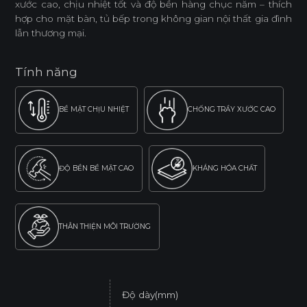
xước cao, chịu nhiệt tốt và độ bền hàng chục năm – thích
hợp cho mặt bàn, tủ bếp trong không gian nội thất gia đình
lẫn thương mại.
Tính năng
BỀ MẶT CHỊU NHIỆT
CHỐNG TRẦY XƯỚC CAO
ĐỘ BỀN BỀ MẶT CAO
KHÁNG HÓA CHẤT
THÂN THIỆN MÔI TRƯỜNG
Độ dày(mm)