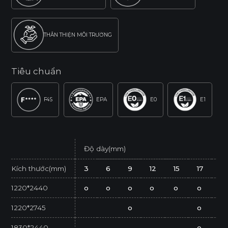
THÂN THIỆN MÔI TRƯỜNG
Tiêu chuẩn
F4S
EPA
E0
E1
Độ dày(mm)
Kích thước(mm)
3
6
9
12
15
17
21
1220*2440
o
o
o
o
o
o
o
1220*2745
o
o
1830*2440
o