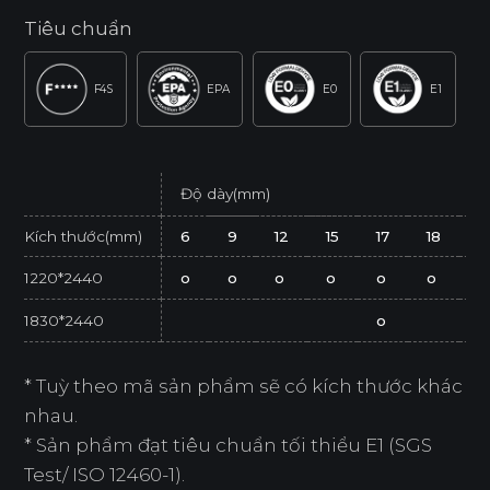
Tiêu chuẩn
F4S
EPA
E0
E1
Độ dày(mm)
Kích thước(mm)
6
9
12
15
17
18
2
1220*2440
o
o
o
o
o
o
o
1830*2440
o
* Tuỳ theo mã sản phẩm sẽ có kích thước khác
nhau.
* Sản phẩm đạt tiêu chuẩn tối thiểu E1 (SGS
Test/ ISO 12460-1).