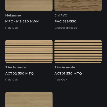
Melamine
Chỉ PVC
MFC - MS 530 NWM
PVC 523/530
Pale Oak
Woodgrain edge
Tấm Acoustic
Tấm Acoustic
ACT02 530 MTQ
ACT01 530 MTQ
Pale Oak
Pale Oak
Ván WPB Phủ Laminate