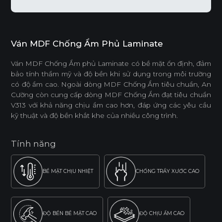
Ván MDF Chống Ẩm Phủ Laminate
Ván MDF Chống Ẩm phủ Laminate có bề mặt ổn định, đảm
bảo tính thẩm mỹ và độ bền khi sử dụng trong môi trường
có độ ẩm cao. Ngoài dòng MDF Chống Ẩm tiêu chuẩn, An
Cường còn cung cấp dòng MDF Chống Ẩm đạt tiêu chuẩn
V313 với khả năng chịu ẩm cao hơn, đáp ứng các yêu cầu
kỹ thuật và độ bền khắt khe của nhiều công trình.
Tính năng
BỀ MẶT CHỊU NHIỆT
CHỐNG TRẦY XƯỚC CAO
ĐỘ BỀN BỀ MẶT CAO
ĐỘ CHỊU ẨM CAO