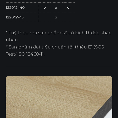
1220*2440
o
o
o
1220*2745
o
* Tuỳ theo mã sản phẩm sẽ có kích thước khác
nhau.
* Sản phẩm đạt tiêu chuẩn tối thiểu E1 (SGS
Test/ ISO 12460-1).