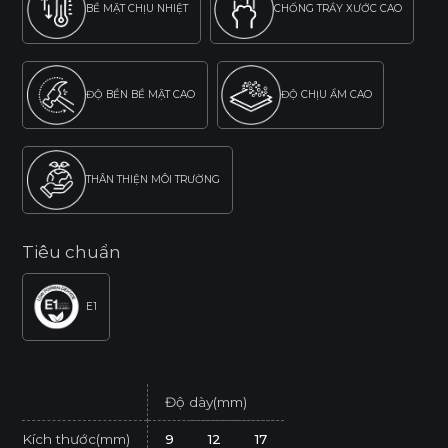
BỀ MẶT CHỊU NHIỆT
CHỐNG TRẦY XƯỚC CAO
ĐỘ BỀN BỀ MẶT CAO
ĐỘ CHỊU ẨM CAO
THÂN THIỆN MÔI TRƯỜNG
Tiêu chuẩn
E1
Độ dày(mm)
Kích thước(mm)
9
12
17