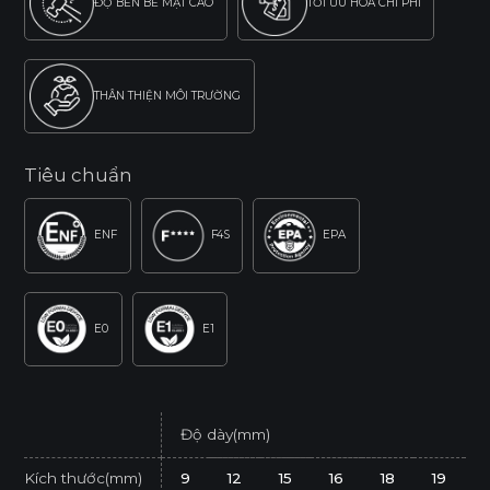
ĐỘ BỀN BỀ MẶT CAO
TỐI ƯU HÓA CHI PHÍ
THÂN THIỆN MÔI TRƯỜNG
Tiêu chuẩn
ENF
F4S
EPA
E0
E1
Độ dày(mm)
Kích thước(mm)
9
12
15
16
18
19