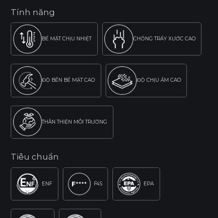
Tính năng
BỀ MẶT CHỊU NHIỆT
CHỐNG TRẦY XƯỚC CAO
ĐỘ BỀN BỀ MẶT CAO
ĐỘ CHỊU ẨM CAO
THÂN THIỆN MÔI TRƯỜNG
Tiêu chuẩn
ENF
F4S
EPA