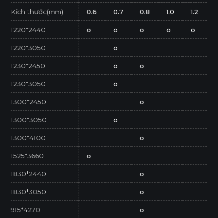
Kích thước(mm)
0.6
0.7
0.8
1.0
1.2
1220*2440
o
o
o
o
o
1220*3050
o
1230*2450
o
o
1230*3050
o
1300*2450
o
1300*3050
o
1300*4100
o
1525*3660
o
1830*2440
o
1830*3050
o
915*4270
o