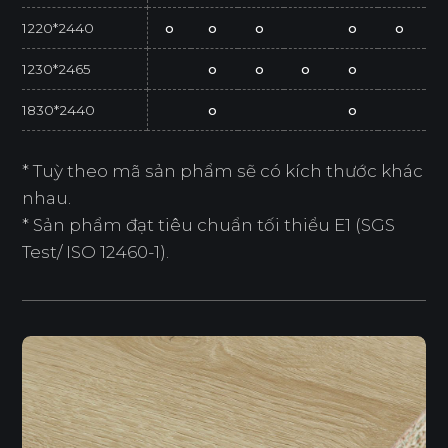
1220*2440
o
o
o
o
o
1230*2465
o
o
o
o
1830*2440
o
o
* Tuỳ theo mã sản phẩm sẽ có kích thước khác
nhau.
* Sản phẩm đạt tiêu chuẩn tối thiểu E1 (SGS
Test/ ISO 12460-1).