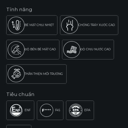
Tính năng
BỀ MẶT CHỊU NHIỆT
CHỐNG TRẦY XƯỚC CAO
ĐỘ BỀN BỀ MẶT CAO
ĐỘ CHỊU NƯỚC CAO
THÂN THIỆN MÔI TRƯỜNG
Tiêu chuẩn
ENF
F4S
EPA