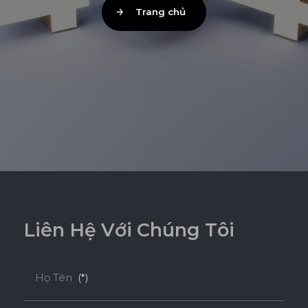
Trang chủ
L
i
ê
n
H
ệ
V
ớ
i
C
h
ú
n
g
T
ô
i
Họ Tên
(*)