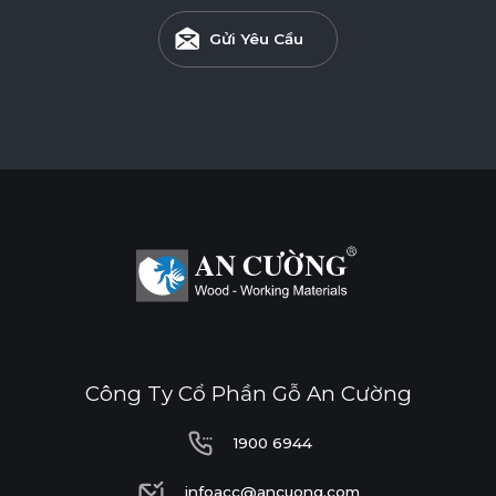
Gửi Yêu Cầu
Công Ty Cổ Phần Gỗ An Cường
1900 6944
1900 6944
infoacc@ancuong.com