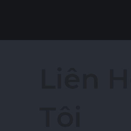
L
i
ê
n
H
T
ô
i