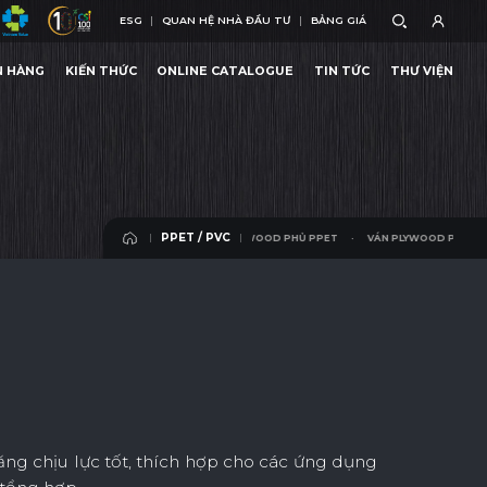
ESG
QUAN HỆ NHÀ ĐẦU TƯ
BẢNG GIÁ
ESG
QUAN HỆ NHÀ ĐẦU TƯ
BẢNG GIÁ
N HÀNG
KIẾN THỨC
ONLINE CATALOGUE
TIN TỨC
THƯ VIỆN
YWOOD PHỦ PPET
VÁN PLYWOOD PHỦ PPET
N HÀNG
KIẾN THỨC
ONLINE CATALOGUE
TIN TỨC
THƯ VIỆN
PPET / PVC
VÁN PLYWOOD PHỦ PPET
VÁN PLYWOOD PHỦ PPET
PPET / PVC
g chịu lực tốt, thích hợp cho các ứng dụng