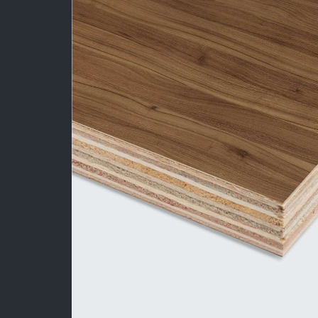
Sản Phẩm
Dự Án