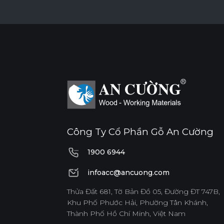
Công Ty Cổ Phần Gỗ An Cường
1900 6944
1900 6944
infoacc@ancuong.com
infoacc@ancuong.com
Thửa Đất 681, Tờ Bản Đồ 05, Đường ĐT 747B,
Khu Phố Phước Hải, Phường Tân Khánh,
Thành Phố Hồ Chí Minh, Việt Nam