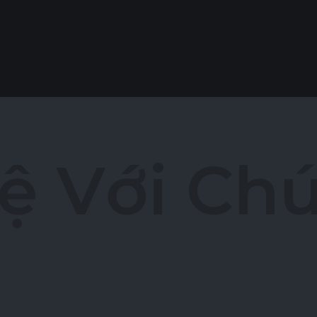
ệ
V
ớ
i
C
h