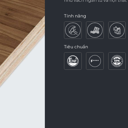
như vách ngăn tủ và nội thất
Tính năng
Nội Dung Khác
Tiêu chuẩn