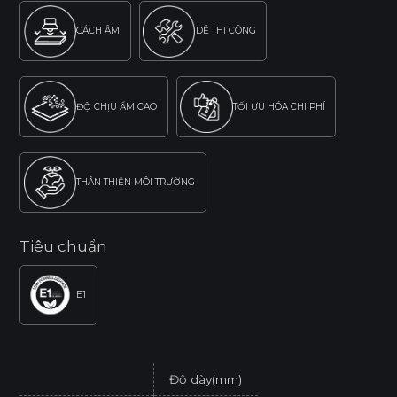
CÁCH ÂM
DỄ THI CÔNG
ĐỘ CHỊU ẨM CAO
TỐI ƯU HÓA CHI PHÍ
THÂN THIỆN MÔI TRƯỜNG
Tiêu chuẩn
E1
Độ dày(mm)