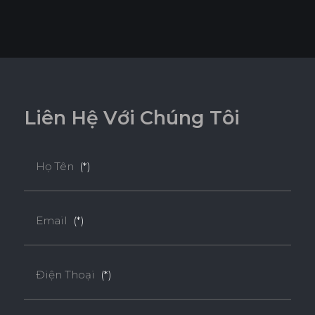
E1
Độ dày(mm)
Kích thước(mm)
21
L
i
ê
n
H
ệ
V
ớ
i
C
h
ú
n
g
T
ô
i
600*2420
o
600*2730
o
Họ Tên
(*)
600*2745
o
* Tuỳ theo mã sản phẩm sẽ có kích thước khác
Email
(*)
nhau.
* Sản phẩm đạt tiêu chuẩn tối thiểu E1 (SGS
Điện Thoại
(*)
Test/ ISO 12460-1).