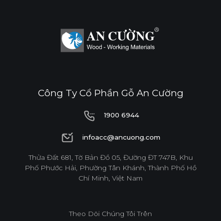
Công Ty Cổ Phần Gỗ An Cường
1900 6944
1900 6944
infoacc@ancuong.com
infoacc@ancuong.com
Thửa Đất 681, Tờ Bản Đồ 05, Đường ĐT 747B, Khu
Phố Phước Hải, Phường Tân Khánh, Thành Phố Hồ
Chí Minh, Việt Nam
Theo Dõi Chúng Tôi Trên