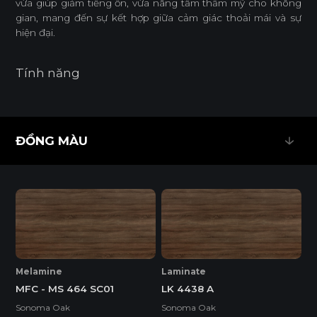
vừa giúp giảm tiếng ồn, vừa nâng tầm thẩm mỹ cho không
gian, mang đến sự kết hợp giữa cảm giác thoải mái và sự
hiện đại.
Tính năng
CÁCH ÂM
DỄ THI CÔNG
ĐỒNG MÀU
ĐỒNG MÀU
ĐỘ CHỊU ẨM CAO
TỐI ƯU HÓA CHI PHÍ
THÂN THIỆN MÔI TRƯỜNG
Melamine
Laminate
Tiêu chuẩn
MFC - MS 464 SC01
LK 4438 A
Sonoma Oak
Sonoma Oak