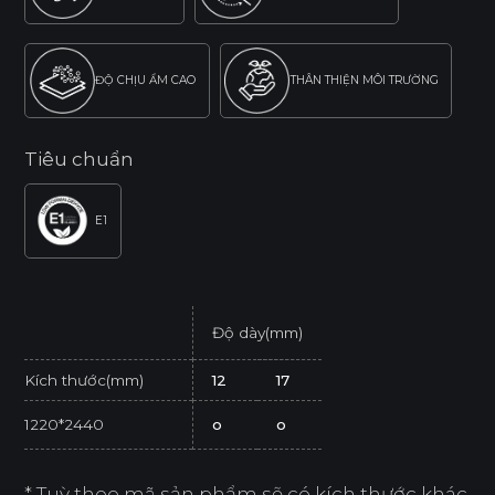
ĐỘ CHỊU ẨM CAO
THÂN THIỆN MÔI TRƯỜNG
Tiêu chuẩn
E1
Độ dày(mm)
Kích thước(mm)
12
17
1220*2440
o
o
* Tuỳ theo mã sản phẩm sẽ có kích thước khác