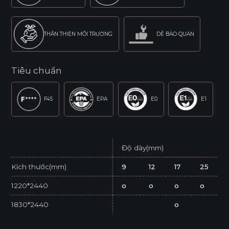
THÂN THIỆN MÔI TRƯỜNG
DỄ BẢO QUẢN
Tiêu chuẩn
F4S
EPA
E0
E1
Độ dày(mm)
Kích thước(mm)
9
12
17
25
1220*2440
o
o
o
o
1830*2440
o