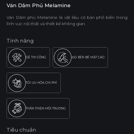
Ván Dăm Phủ Melamine
Ván Dăm phủ Melamine là vật liệu cơ bản phổ biến trong
lĩnh vực nội thất và thiết kế không gian.
Tính năng
DỄ THI CÔNG
ĐỘ BỀN BỀ MẶT CAO
TỐI ƯU HÓA CHI PHÍ
THÂN THIỆN MÔI TRƯỜNG
Tiêu chuẩn