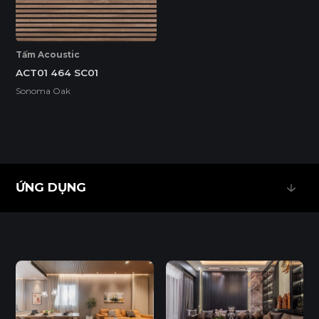
ĐỘ CHỊU NƯỚC CAO
Tấm Acoustic
ACT01 464 SC01
THÂN THIỆN MÔI TRƯỜNG
Sonoma Oak
Tiêu chuẩn
ENF
F4S
EPA
ỨNG DỤNG
ỨNG DỤNG
SUPER E0
Độ dày(mm)