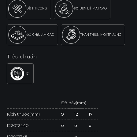
DỄ THI CÔNG
ĐỘ BỀN BỀ MẶT CAO
ĐỘ CHỊU ẨM CAO
THÂN THIỆN MÔI TRƯỜNG
Tiêu chuẩn
E1
Độ dày(mm)
Kích thước(mm)
9
12
17
1220*2440
o
o
o
1220*2745
o