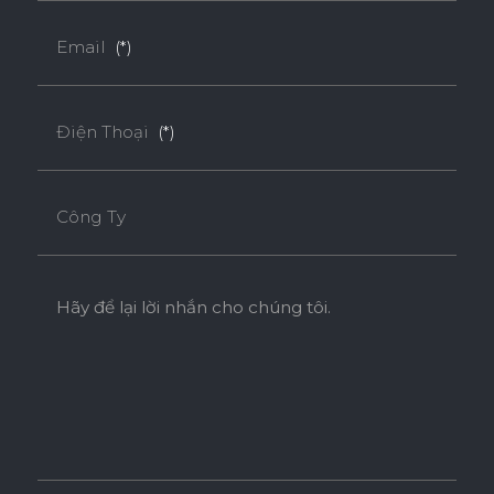
Email
(*)
Điện Thoại
(*)
Công Ty
Ván WPB Phủ Melamine
Hãy để lại lời nhắn cho chúng tôi.
Ván WPB phủ Melamine sử dụng lõi nhựa WPB chống
nước, lý tưởng cho những không gian có độ ẩm cao như
khu vực bếp và nhà vệ sinh.
Tính năng
CHỐNG NƯỚC
CHỐNG MỐI MỌT