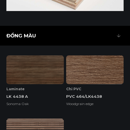
ĐỒNG MÀU
ĐỒNG MÀU
EcoSmooth (Ván Plywood Phủ Melamine)
Ván Plywood phủ Melamine (EcoSmooth) kết hợp độ chắc
chắn của plywood với bề mặt hoàn thiện, phù hợp với mọi
không gian nội thất, đặc biệt là những khu vực có độ ẩm
cao và cần chịu lực tốt.
Laminate
Chỉ PVC
LK 4438 A
PVC 464/LK4438
Tính năng
Sonoma Oak
Woodgrain edge
DỄ THI CÔNG
ĐỘ BỀN BỀ MẶT CAO