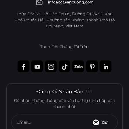
1900 6944
infoacc@ancuong.com
1220*2440
o
o
o
o
o
o
infoacc@ancuong.com
Thửa Đất 681, Tờ Bản Đồ 05, Đường ĐT 747B, Khu
Phố Phước Hải, Phường Tân Khánh, Thành Phố Hồ
* Tuỳ theo mã sản phẩm sẽ có kích thước khác
Chí Minh, Việt Nam
nhau.
Theo Dõi Chúng Tôi Trên
Đăng Ký Nhận Bản Tin
Để nhận những thông báo về chương trình hấp dẫn
nhanh nhất.
Email...
Gửi