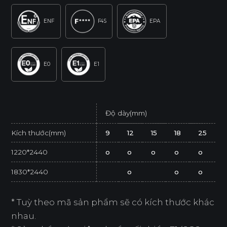
ENF
F4S
EPA
E0
E1
Độ dày(mm)
Kích thước(mm)
9
12
15
18
25
1220*2440
o
o
o
o
o
1830*2440
o
o
o
* Tuỳ theo mã sản phẩm sẽ có kích thước khác
nhau.