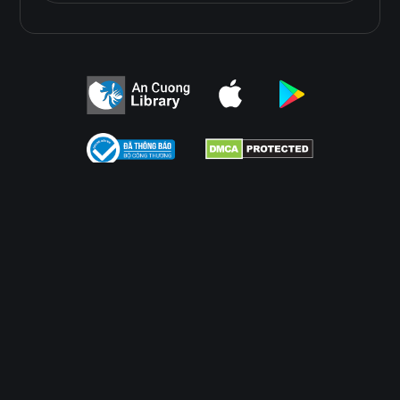
Ván Gỗ Ghép Phủ Melamine
Ván Gỗ Ghép phủ Melamine kết hợp giữa gỗ ghép thanh
và lớp phủ Melamine, mang lại bề mặt trang trí đẹp mắt
cùng kết cấu bền và ổn định.
Điều Khoản Sử Dụng
Chính Sách Bảo Mật
Điều Khoản Sử Dụng
Chính Sách Bảo Mật
Tính năng
© 2026
AN CUONG WOOD WORKING MATERIALS.
DEVELOPED BY 3GRAPHIC
DỄ THI CÔNG
ĐỘ BỀN BỀ MẶT CAO