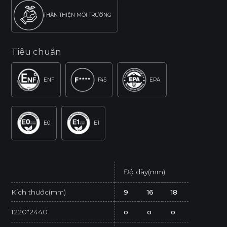
THÂN THIỆN MÔI TRƯỜNG
Tiêu chuẩn
ENF
F4S
EPA
E0
E1
Độ dày(mm)
Kích thước(mm)
9
16
18
1220*2440
o
o
o