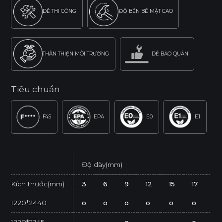
DỄ THI CÔNG
ĐỘ BỀN BỀ MẶT CAO
THÂN THIỆN MÔI TRƯỜNG
DỄ BẢO QUẢN
Tiêu chuẩn
F4S
EPA
E0
E1
Độ dày(mm)
Kích thước(mm)
3
6
9
12
15
17
2
1220*2440
o
o
o
o
o
o
o
1220*2745
o
o