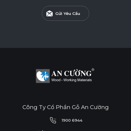
Gửi Yêu Cầu
DỄ THI CÔNG
ĐỘ BỀN BỀ MẶT CAO
THÂN THIỆN MÔI TRƯỜNG
Tiêu chuẩn
E0
Công Ty Cổ Phần Gỗ An Cường
Độ dày(mm)
1900 6944
Kích thước(mm)
6
8
10
12
15
17