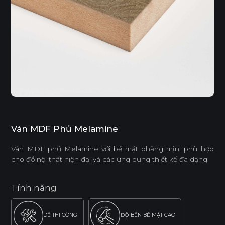
Ván MDF Phủ Melamine
Ván MDF phủ Melamine với bề mặt phẳng mịn, phù hợp
cho đồ nội thất hiện đại và các ứng dụng thiết kế đa dạng.
Tính năng
DỄ THI CÔNG
ĐỘ BỀN BỀ MẶT CAO