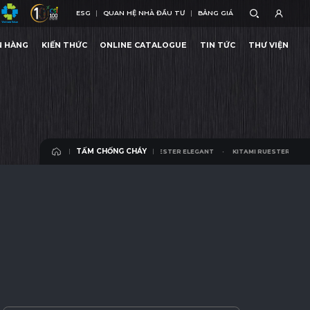
ESG
QUAN HỆ NHÀ ĐẦU TƯ
BẢNG GIÁ
ESG
QUAN HỆ NHÀ ĐẦU TƯ
BẢNG GIÁ
N HÀNG
KIẾN THỨC
ONLINE CATALOGUE
TIN TỨC
THƯ VIỆN
 RUESTER ELEGANT
KITAMI RUESTER ELEGANT
N HÀNG
KIẾN THỨC
ONLINE CATALOGUE
TIN TỨC
THƯ VIỆN
TẤM CHỐNG CHÁY
KITAMI RUESTER ELEGANT
KITAMI RUESTER ELEGANT
TẤM CHỐNG CHÁY