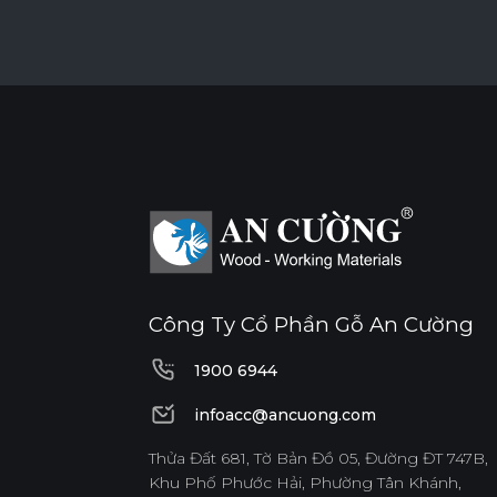
Công Ty Cổ Phần Gỗ An Cường
1900 6944
1900 6944
infoacc@ancuong.com
infoacc@ancuong.com
Thửa Đất 681, Tờ Bản Đồ 05, Đường ĐT 747B,
Khu Phố Phước Hải, Phường Tân Khánh,