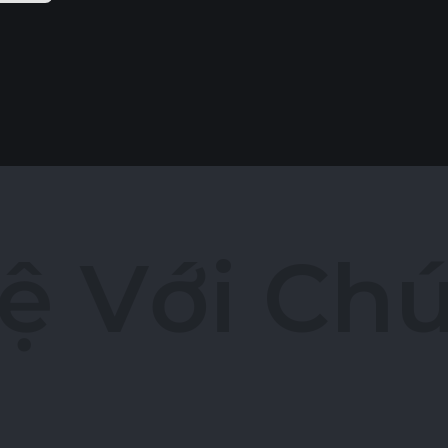
ệ
V
ớ
i
C
h