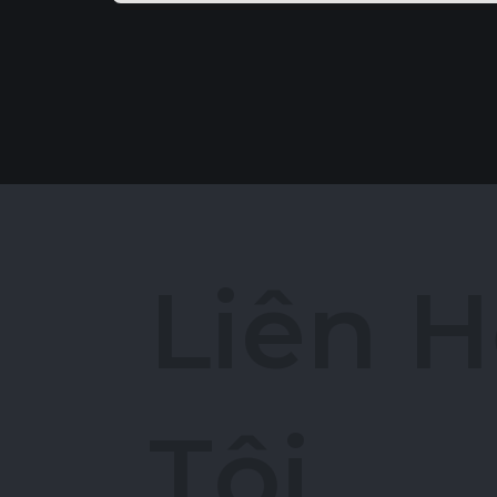
L
i
ê
n
H
T
ô
i