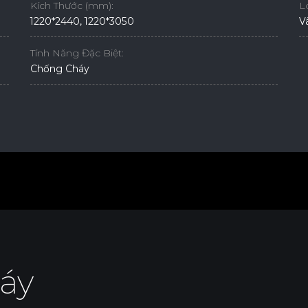
Kích Thước (mm):
L
1220*2440, 1220*3050
V
Tính Năng Đặc Biệt:
Chống Cháy
áy