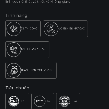
lĩnh vực nội thất và thiết kế không gian.
Tính năng
DỄ THI CÔNG
ĐỘ BỀN BỀ MẶT CAO
TỐI ƯU HÓA CHI PHÍ
THÂN THIỆN MÔI TRƯỜNG
Tiêu chuẩn
ENF
F4S
EPA