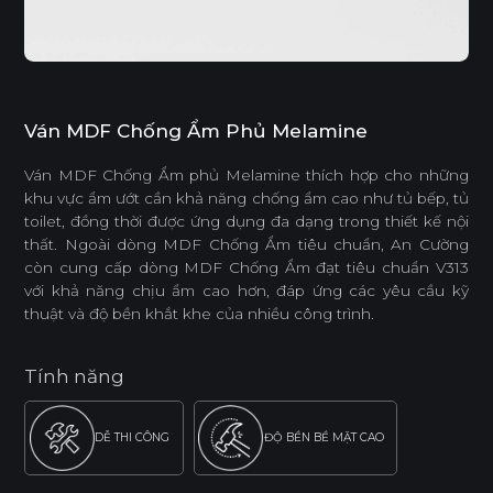
Ván MDF Chống Ẩm Phủ Melamine
Ván MDF Chống Ẩm phủ Melamine thích hợp cho những
khu vực ẩm ướt cần khả năng chống ẩm cao như tủ bếp, tủ
toilet, đồng thời được ứng dụng đa dạng trong thiết kế nội
thất. Ngoài dòng MDF Chống Ẩm tiêu chuẩn, An Cường
còn cung cấp dòng MDF Chống Ẩm đạt tiêu chuẩn V313
với khả năng chịu ẩm cao hơn, đáp ứng các yêu cầu kỹ
thuật và độ bền khắt khe của nhiều công trình.
Tính năng
DỄ THI CÔNG
ĐỘ BỀN BỀ MẶT CAO