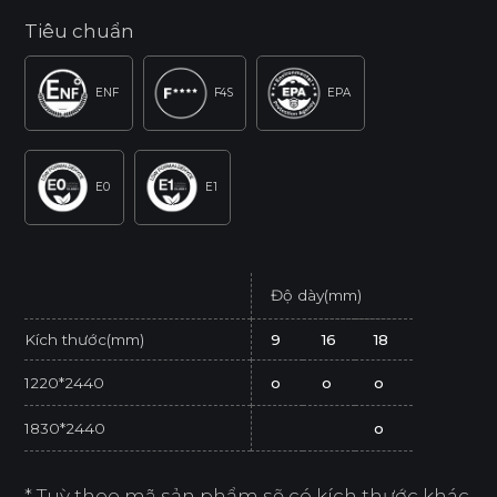
Tiêu chuẩn
ENF
F4S
EPA
E0
E1
Độ dày(mm)
Kích thước(mm)
9
16
18
1220*2440
o
o
o
1830*2440
o
* Tuỳ theo mã sản phẩm sẽ có kích thước khác