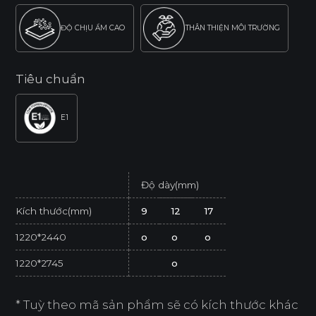
ĐỘ CHỊU ẨM CAO
THÂN THIỆN MÔI TRƯỜNG
Tiêu chuẩn
E1
Độ dày(mm)
Kích thước(mm)
9
12
17
1220*2440
o
o
o
1220*2745
o
* Tuỳ theo mã sản phẩm sẽ có kích thước khác