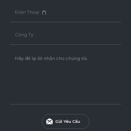
Điện Thoại
(*)
DỄ THI CÔNG
ĐỘ BỀN BỀ MẶT CAO
Công Ty
THÂN THIỆN MÔI TRƯỜNG
Hãy để lại lời nhắn cho chúng tôi.
Tiêu chuẩn
E0
Độ dày(mm)
Kích thước(mm)
6
8
10
12
15
17
Gửi Yêu Cầu