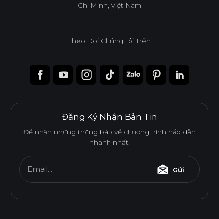
Chí Minh, Việt Nam
Theo Dõi Chúng Tôi Trên
THÂN THIỆN MÔI TRƯỜNG
Tiêu chuẩn
E0
Đăng Ký Nhận Bản Tin
Để nhận những thông báo về chương trình hấp dẫn
nhanh nhất.
Độ dày(mm)
Kích thước(mm)
18
Email...
Gửi
1220*2440
o