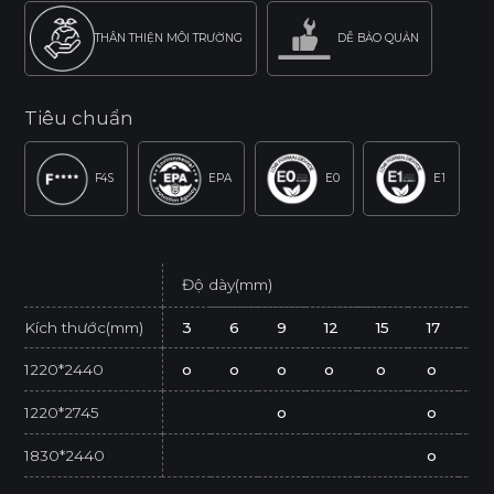
THÂN THIỆN MÔI TRƯỜNG
DỄ BẢO QUẢN
Tiêu chuẩn
F4S
EPA
E0
E1
Độ dày(mm)
Kích thước(mm)
3
6
9
12
15
17
2
1220*2440
o
o
o
o
o
o
o
1220*2745
o
o
1830*2440
o