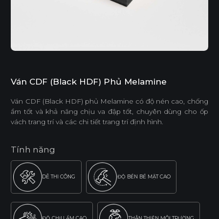
Ván CDF (Black HDF) Phủ Melamine
Ván CDF (Black HDF) phủ Melamine có độ nén cao, chống
ẩm tốt và khả năng chịu va đập tốt, chuyên dùng cho ốp
vách trang trí và các chi tiết trang trí định hình.
Tính năng
DỄ THI CÔNG
ĐỘ BỀN BỀ MẶT CAO
ĐỘ CHỊU ẨM CAO
THÂN THIỆN MÔI TRƯỜNG