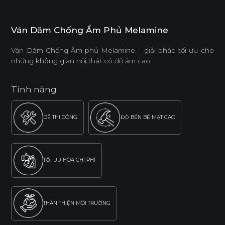
Ván Dăm Chống Ẩm Phủ Melamine
Ván Dăm Chống Ẩm phủ Melamine – giải pháp tối ưu cho
những không gian nội thất có độ ẩm cao.
Tính năng
DỄ THI CÔNG
ĐỘ BỀN BỀ MẶT CAO
TỐI ƯU HÓA CHI PHÍ
THÂN THIỆN MÔI TRƯỜNG