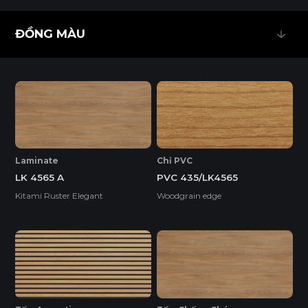
ĐỒNG MÀU
ĐỒNG MÀU
EcoSmooth (Ván Plywood Phủ Melamine)
Ván Plywood phủ Melamine (EcoSmooth) kết hợp độ chắc
chắn của plywood với bề mặt hoàn thiện, phù hợp với mọi
không gian nội thất, đặc biệt là những khu vực có độ ẩm
cao và cần chịu lực tốt.
Laminate
Chỉ PVC
LK 4565 A
PVC 435/LK4565
Tính năng
Kitami Ruster Elegant
Woodgrain edge
DỄ THI CÔNG
ĐỘ BỀN BỀ MẶT CAO
ĐỘ CHỊU NƯỚC CAO