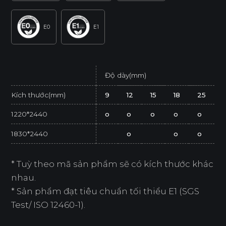
E0
E1
Độ dày(mm)
Kích thước(mm)
9
12
15
18
25
1220*2440
o
o
o
o
o
1830*2440
o
o
o
* Tuỳ theo mã sản phẩm sẽ có kích thước khác
nhau.
* Sản phẩm đạt tiêu chuẩn tối thiểu E1 (SGS
Test/ ISO 12460-1).