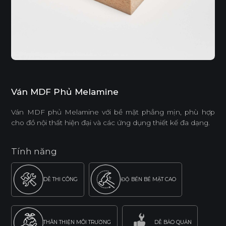
Ván MDF Phủ Melamine
Ván MDF phủ Melamine với bề mặt phẳng mịn, phù hợp
cho đồ nội thất hiện đại và các ứng dụng thiết kế đa dạng.
Tính năng
DỄ THI CÔNG
ĐỘ BỀN BỀ MẶT CAO
THÂN THIỆN MÔI TRƯỜNG
DỄ BẢO QUẢN