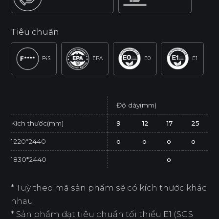
Tiêu chuẩn
F4S
EPA
E0
E1
Độ dày(mm)
Kích thước(mm)
9
12
17
25
1220*2440
o
o
o
o
1830*2440
o
* Tuỳ theo mã sản phẩm sẽ có kích thước khác
nhau.
* Sản phẩm đạt tiêu chuẩn tối thiểu E1 (SGS