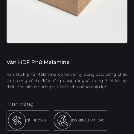
Ván HDF Phủ Melamine
Ván HDF phủ Melamine có lõi ván tỷ trọng cao, cứng chắc
và ít cong vênh, được ứng dụng rộng rãi trong thiết kế nội
thất, đặc biệt ở những vị trí cần khả năng chịu lực.
Tính năng
DỄ THI CÔNG
ĐỘ BỀN BỀ MẶT CAO