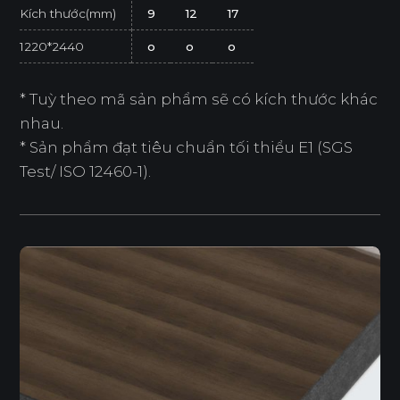
Kích thước(mm)
9
12
17
1220*2440
o
o
o
* Tuỳ theo mã sản phẩm sẽ có kích thước khác
nhau.
* Sản phẩm đạt tiêu chuẩn tối thiểu E1 (SGS
Test/ ISO 12460-1).