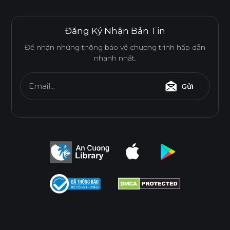
Đăng Ký Nhận Bản Tin
THÂN THIỆN MÔI TRƯỜNG
Để nhận những thông báo về chương trình hấp dẫn
nhanh nhất.
Tiêu chuẩn
Email...
Gửi
E0
Độ dày(mm)
Kích thước(mm)
6
8
10
12
15
17
1220*2440
o
o
o
o
o
o
* Tuỳ theo mã sản phẩm sẽ có kích thước khác