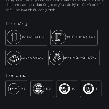
chịu ẩm cao hơn, đáp ứng các yêu cầu kỹ thuật và độ bền
khắt khe của nhiều công trình.
Tính năng
DÁN CẠNH NOLINE
ĐỘ BÓNG BỀ MẶT CAO
ĐỘ CHỊU ẨM CAO
THÂN THIỆN MÔI TRƯỜNG
Tiêu chuẩn
F4S
EPA
E0
E1