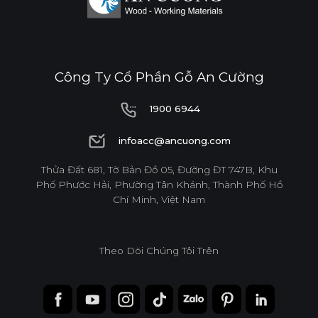
Công Ty Cổ Phần Gỗ An Cường
1900 6944
Ván WPB Phủ Acrylic
1900 6944
infoacc@ancuong.com
Ván WPB phủ Acrylic bề mặt bóng gương, phẳng mịn.
infoacc@ancuong.com
Được sử dụng cho các khu vực có độ ẩm, rò rỉ nước cao.
Thửa Đất 681, Tờ Bản Đồ 05, Đường ĐT 747B, Khu
Phố Phước Hải, Phường Tân Khánh, Thành Phố Hồ
Chí Minh, Việt Nam
Tính năng
CHỐNG NƯỚC
CHỐNG MỐI MỌT
Theo Dõi Chúng Tôi Trên
DÁN CẠNH NOLINE
ĐỘ BÓNG BỀ MẶT CAO