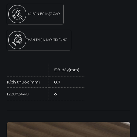
ĐỘ BỀN BỀ MẶT CAO
THÂN THIỆN MÔI TRƯỜNG
Độ dày(mm)
Kích thước(mm)
0.7
1220*2440
o