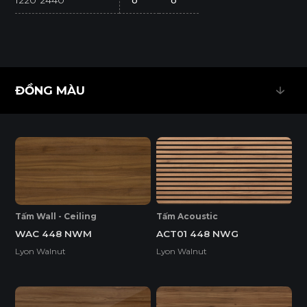
1220*2440
o
o
* Tuỳ theo mã sản phẩm sẽ có kích thước khác
nhau.
* Sản phẩm đạt tiêu chuẩn tối thiểu E1 (SGS
ĐỒNG MÀU
Test/ ISO 12460-1).
ĐỒNG MÀU
Tấm Wall - Ceiling
Tấm Acoustic
WAC 448 NWM
ACT01 448 NWG
Lyon Walnut
Lyon Walnut