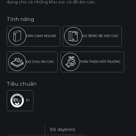
dụng cho cả những khu vực có độ ẩm cao.
Tính năng
DÁN CẠNH NOLINE
ĐỘ BÓNG BỀ MẶT CAO
ĐỘ CHỊU ẨM CAO
THÂN THIỆN MÔI TRƯỜNG
Tiêu chuẩn
E1
Độ dày(mm)