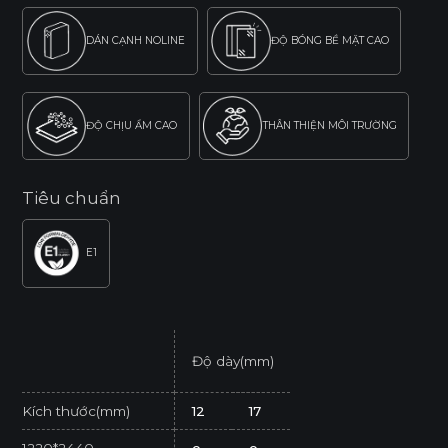
DÁN CẠNH NOLINE
ĐỘ BÓNG BỀ MẶT CAO
ĐỘ CHỊU ẨM CAO
THÂN THIỆN MÔI TRƯỜNG
Tiêu chuẩn
E1
Độ dày(mm)
Kích thước(mm)
12
17