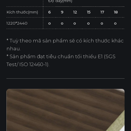
Độ dày(mm)
Kích thước(mm)
6
9
12
15
17
18
2
1220*2440
o
o
o
o
o
o
o
* Tuỳ theo mã sản phẩm sẽ có kích thước khác
nhau.
* Sản phẩm đạt tiêu chuẩn tối thiểu E1 (SGS
Test/ ISO 12460-1).