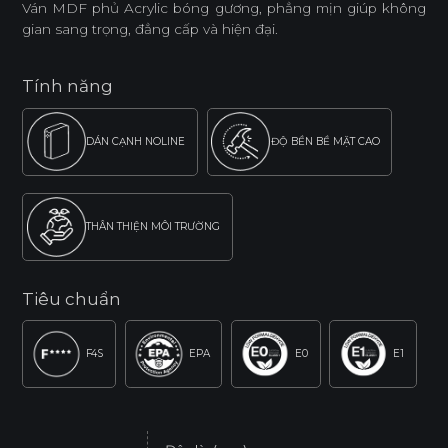
Ván MDF phủ Acrylic bóng gương, phẳng mịn giúp không
gian sang trọng, đẳng cấp và hiện đại.
Tính năng
DÁN CẠNH NOLINE
ĐỘ BỀN BỀ MẶT CAO
THÂN THIỆN MÔI TRƯỜNG
Tiêu chuẩn
F4S
EPA
E0
E1