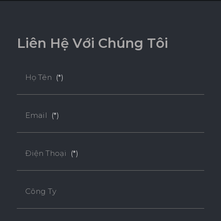
ĐỘ CHỊU NƯỚC CAO
L
i
ê
n
H
ệ
V
ớ
i
C
h
ú
n
g
T
ô
i
THÂN THIỆN MÔI TRƯỜNG
Họ Tên
(*)
Tiêu chuẩn
Email
(*)
ENF
F4S
EPA
Điện Thoại
(*)
Độ dày(mm)
Công Ty
Kích thước(mm)
9
12
15
17
1220*2440
o
o
o
o