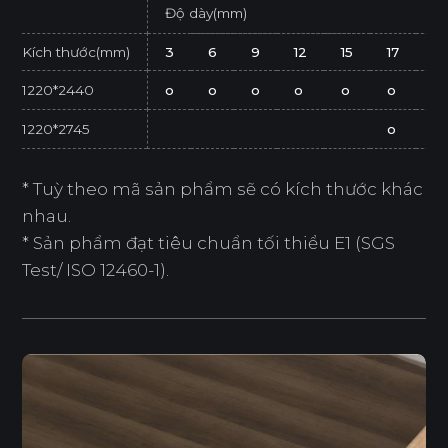
Độ dày(mm)
Kích thước(mm)
3
6
9
12
15
17
2
1220*2440
o
o
o
o
o
o
o
1220*2745
o
* Tuỳ theo mã sản phẩm sẽ có kích thước khác
nhau.
* Sản phẩm đạt tiêu chuẩn tối thiểu E1 (SGS
Test/ ISO 12460-1).