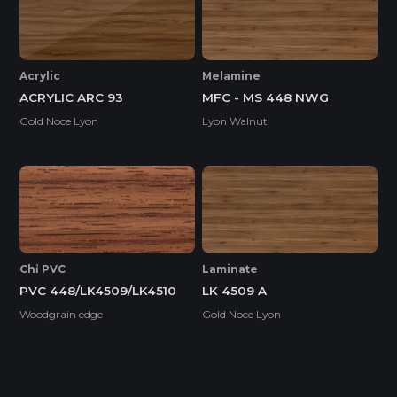
Acrylic
Melamine
ACRYLIC ARC 93
MFC - MS 448 NWG
Gold Noce Lyon
Lyon Walnut
Ván Plywood Phủ Acrylic
Ván Plywood phủ Acrylic bề mặt bóng gương được sử
Chỉ PVC
Laminate
dụng cho các khu vực có độ ẩm cao.
PVC 448/LK4509/LK4510
LK 4509 A
Woodgrain edge
Gold Noce Lyon
Tính năng
DÁN CẠNH NOLINE
ĐỘ BÓNG BỀ MẶT CAO