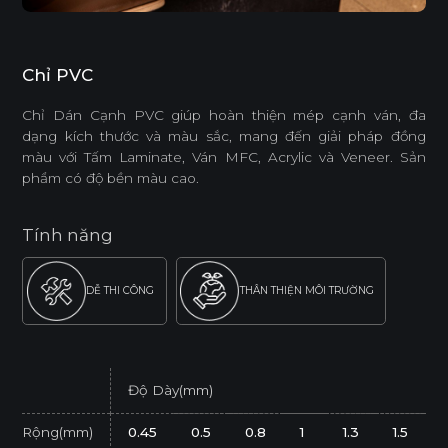
Chỉ PVC
Chỉ Dán Cạnh PVC giúp hoàn thiện mép cạnh ván, đa
dạng kích thước và màu sắc, mang đến giải pháp đồng
màu với Tấm Laminate, Ván MFC, Acrylic và Veneer. Sản
phẩm có độ bền màu cao.
Tính năng
DỄ THI CÔNG
THÂN THIỆN MÔI TRƯỜNG
Độ Dày(mm)
Rộng(mm)
0.45
0.5
0.8
1
1.3
1.5