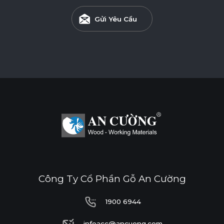
Gửi Yêu Cầu
Công Ty Cổ Phần Gỗ An Cường
1900 6944
1900 6944
infoacc@ancuong.com