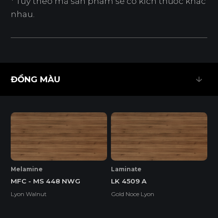
* Tuỳ theo mã sản phẩm sẽ có kích thước khác
nhau.
ĐỒNG MÀU
ĐỒNG MÀU
Melamine
Laminate
MFC - MS 448 NWG
LK 4509 A
Lyon Walnut
Gold Noce Lyon