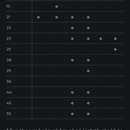
19
o
21
o
o
o
o
22
o
o
23
o
o
o
o
25
o
28
o
o
29
o
36
44
o
o
45
o
o
55
o
o