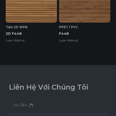
Tấm 2D WPB
PPET / PVC
2D F448
F448
Lyon Walnut
Lyon Walnut
L
i
ê
n
H
ệ
V
ớ
i
C
h
ú
n
g
T
ô
i
Họ Tên
(*)