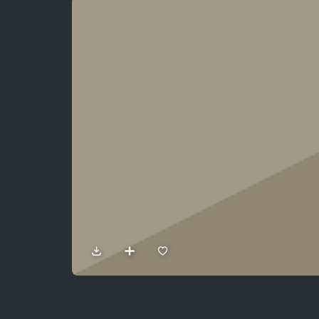
Sản Phẩm
Dự Án