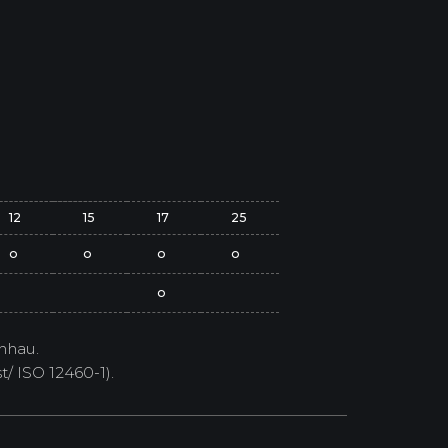
12
15
17
25
o
o
o
o
o
nhau.
/ ISO 12460-1).