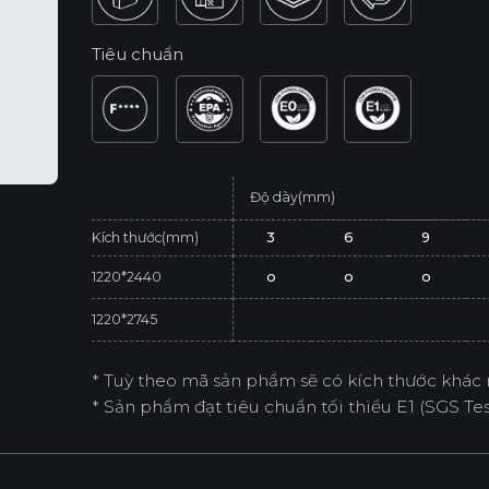
Tiêu chuẩn
Độ dày(mm)
Kích thước(mm)
3
6
9
1220*2440
o
o
o
1220*2745
* Tuỳ theo mã sản phẩm sẽ có kích thước khác 
* Sản phẩm đạt tiêu chuẩn tối thiểu E1 (SGS Test