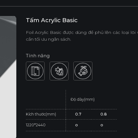
Tấm Acrylic Basic
Foil Acrylic Basic được dùng để phủ lên các loại lõ
cần tối ưu ngân sách.
Tính năng
Độ dày(mm)
Kích thước(mm)
0.7
0.8
1220*2440
o
o