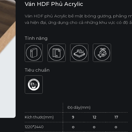
Ván HDF Phủ Acrylic
Ván HDF phủ Acrylic bề mặt bóng gương, phẳng mị
và hiện đại, ứng dụng cho cả những khu vực có độ 
Tính năng
Tiêu chuẩn
Độ dày(mm)
Kích thước(mm)
9
12
17
1220*2440
o
o
o