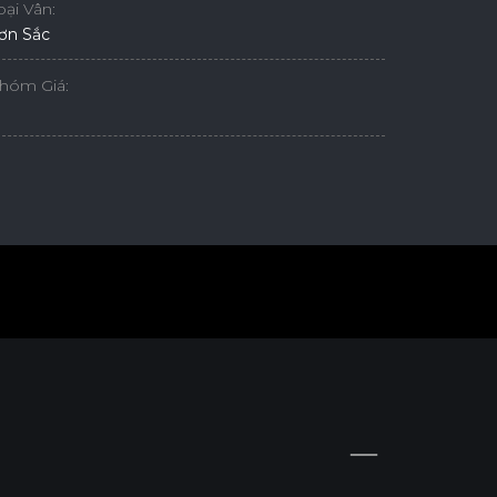
oại Vân:
ơn Sắc
hóm Giá: