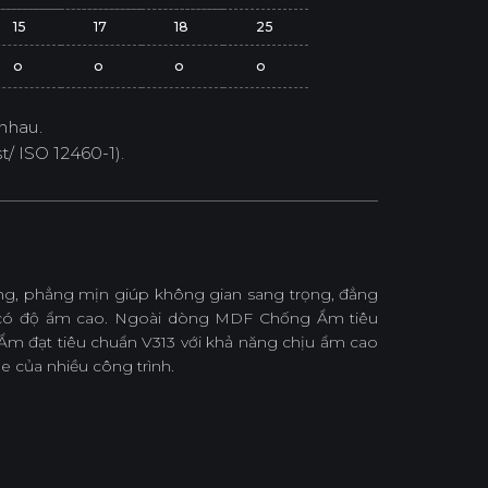
15
17
18
25
o
o
o
o
nhau.
/ ISO 12460-1).
, phẳng mịn giúp không gian sang trọng, đẳng
c có độ ẩm cao. Ngoài dòng MDF Chống Ẩm tiêu
 đạt tiêu chuẩn V313 với khả năng chịu ẩm cao
e của nhiều công trình.