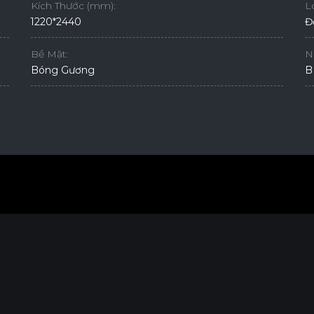
Kích Thước (mm):
L
1220*2440
Đ
Bề Mặt:
N
Bóng Gương
B