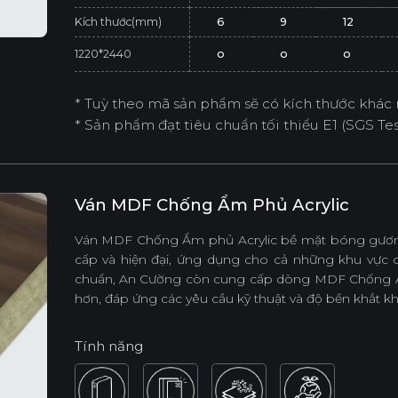
Kích thước(mm)
6
9
12
1220*2440
o
o
o
* Tuỳ theo mã sản phẩm sẽ có kích thước khác 
* Sản phẩm đạt tiêu chuẩn tối thiểu E1 (SGS Test
Ván MDF Chống Ẩm Phủ Acrylic
Ván MDF Chống Ẩm phủ Acrylic bề mặt bóng gương
cấp và hiện đại, ứng dụng cho cả những khu vự
chuẩn, An Cường còn cung cấp dòng MDF Chống Ẩm
hơn, đáp ứng các yêu cầu kỹ thuật và độ bền khắt kh
Tính năng