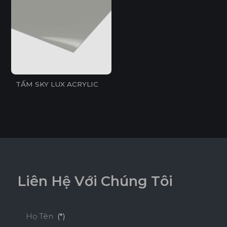
TẤM SKY LUX ACRYLIC
L
i
ê
n
H
ệ
V
ớ
i
C
h
ú
n
g
T
ô
i
Họ Tên
(*)