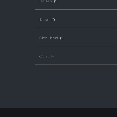
Họ Tên
(*)
Email
(*)
Điện Thoại
(*)
Công Ty