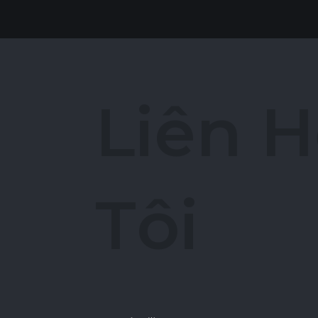
L
i
ê
n
H
T
ô
i