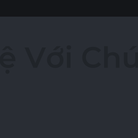
ệ
V
ớ
i
C
h