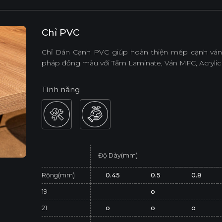
Chỉ PVC
Chỉ Dán Cạnh PVC giúp hoàn thiện mép cạnh ván,
pháp đồng màu với Tấm Laminate, Ván MFC, Acrylic
Tính năng
Độ Dày(mm)
Rộng(mm)
0.45
0.5
0.8
19
o
21
o
o
o