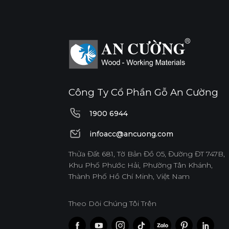
Công Ty Cổ Phần Gỗ An Cường
1900 6944
1900 6944
infoacc@ancuong.com
infoacc@ancuong.com
Thửa Đất 681, Tờ Bản Đồ 05, Đường ĐT 747B,
Khu Phố Phước Hải, Phường Tân Khánh,
Thành Phố Hồ Chí Minh, Việt Nam
Theo Dõi Chúng Tôi Trên