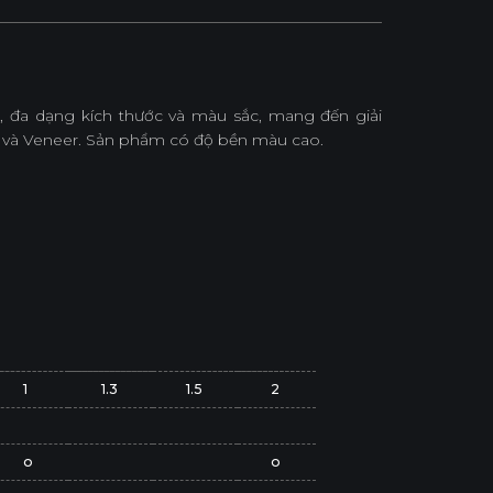
 đa dạng kích thước và màu sắc, mang đến giải
 và Veneer. Sản phẩm có độ bền màu cao.
1
1.3
1.5
2
o
o