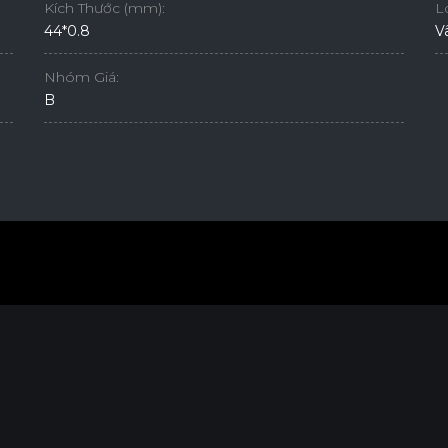
Kích Thước (mm):
L
44*0.8
V
Nhóm Giá:
B