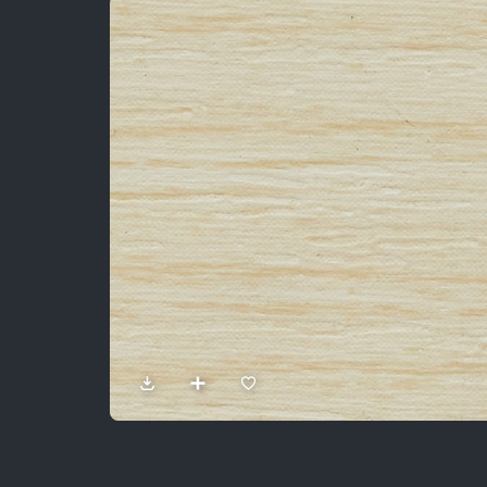
Sản Phẩm
Dự Án