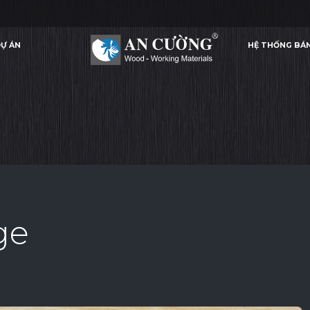
Ự ÁN
HỆ THỐNG BÁ
WOODGRAIN EDGE
WOODGRAIN EDGE
WOODGRAIN EDGE
CHỈ PVC
Ự ÁN
HỆ THỐNG BÁ
CHỈ PVC
ge