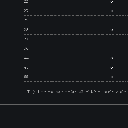
22
o
23
o
25
28
o
29
36
44
o
45
o
55
o
* Tuỳ theo mã sản phẩm sẽ có kích thước khác 