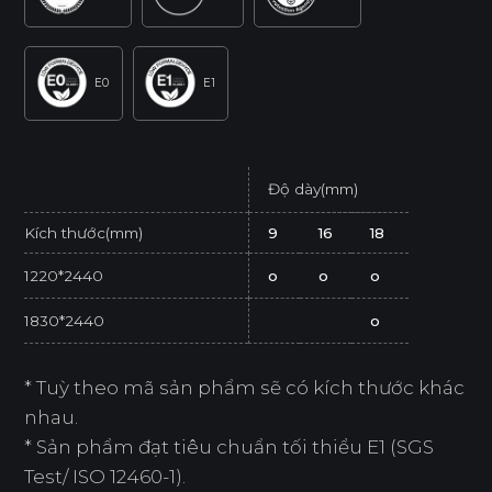
E0
E1
Độ dày(mm)
Kích thước(mm)
9
16
18
1220*2440
o
o
o
1830*2440
o
* Tuỳ theo mã sản phẩm sẽ có kích thước khác
nhau.
* Sản phẩm đạt tiêu chuẩn tối thiểu E1 (SGS
Test/ ISO 12460-1).