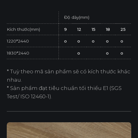
Độ dày(mm)
Kích thước(mm)
9
12
15
18
25
1220*2440
o
o
o
o
o
1830*2440
o
o
o
* Tuỳ theo mã sản phẩm sẽ có kích thước khác
nhau.
* Sản phẩm đạt tiêu chuẩn tối thiểu E1 (SGS
Test/ ISO 12460-1).