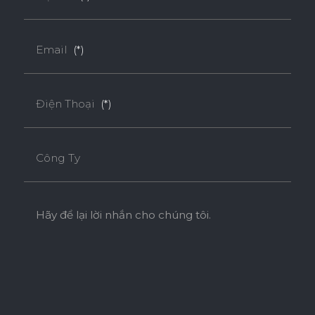
Tiêu chuẩn
Email
(*)
ENF
F4S
EPA
Điện Thoại
(*)
SUPER E0
Công Ty
Độ dày(mm)
Kích thước(mm)
9
18
Hãy để lại lời nhắn cho chúng tôi.
1220*2440
o
o
* Tuỳ theo mã sản phẩm sẽ có kích thước khác
nhau.