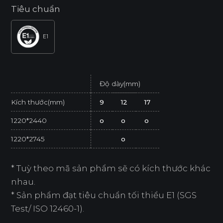
Tiêu chuẩn
E1
Độ dày(mm)
Kích thước(mm)
9
12
17
1220*2440
o
o
o
1220*2745
o
* Tuỳ theo mã sản phẩm sẽ có kích thước khác
nhau.
* Sản phẩm đạt tiêu chuẩn tối thiểu E1 (SGS
Test/ ISO 12460-1).