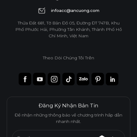
1900 6944
infoacc@ancuong.com
infoacc@ancuong.com
Thửa Đất 681, Tờ Bản Đồ 05, Đường ĐT 747B, Khu
Ván WPB Phủ Melamine
Phố Phước Hải, Phường Tân Khánh, Thành Phố Hồ
Chí Minh, Việt Nam
Ván WPB phủ Melamine sử dụng lõi nhựa WPB chống
nước, lý tưởng cho những không gian có độ ẩm cao như
khu vực bếp và nhà vệ sinh.
Theo Dõi Chúng Tôi Trên
Tính năng
CHỐNG NƯỚC
CHỐNG MỐI MỌT
Đăng Ký Nhận Bản Tin
DỄ THI CÔNG
ĐỘ BỀN BỀ MẶT CAO
Để nhận những thông báo về chương trình hấp dẫn
nhanh nhất.