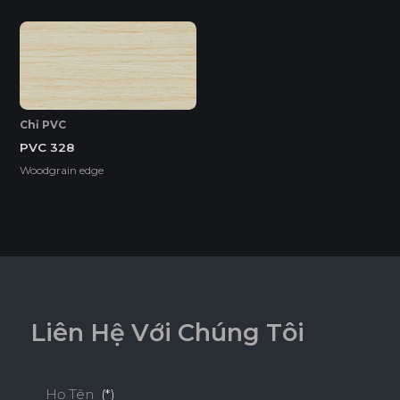
EcoSmooth (Ván Plywood Phủ Melamine)
Ván Plywood phủ Melamine (EcoSmooth) kết hợp độ chắc
chắn của plywood với bề mặt hoàn thiện, phù hợp với mọi
không gian nội thất, đặc biệt là những khu vực có độ ẩm
cao và cần chịu lực tốt.
Chỉ PVC
PVC 328
Tính năng
Woodgrain edge
DỄ THI CÔNG
ĐỘ BỀN BỀ MẶT CAO
ĐỘ CHỊU NƯỚC CAO
L
i
ê
n
H
ệ
V
ớ
i
C
h
ú
n
g
T
ô
i
THÂN THIỆN MÔI TRƯỜNG
Họ Tên
(*)