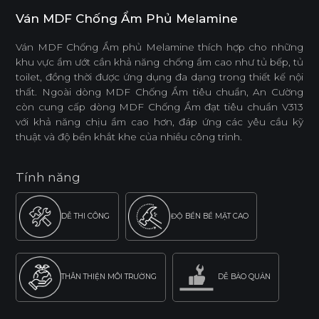
Ván MDF Chống Ẩm Phủ Melamine
Ván MDF Chống Ẩm phủ Melamine thích hợp cho những
khu vực ẩm ướt cần khả năng chống ẩm cao như tủ bếp, tủ
toilet, đồng thời được ứng dụng đa dạng trong thiết kế nội
thất. Ngoài dòng MDF Chống Ẩm tiêu chuẩn, An Cường
còn cung cấp dòng MDF Chống Ẩm đạt tiêu chuẩn V313
với khả năng chịu ẩm cao hơn, đáp ứng các yêu cầu kỹ
thuật và độ bền khắt khe của nhiều công trình.
Tính năng
DỄ THI CÔNG
ĐỘ BỀN BỀ MẶT CAO
THÂN THIỆN MÔI TRƯỜNG
DỄ BẢO QUẢN