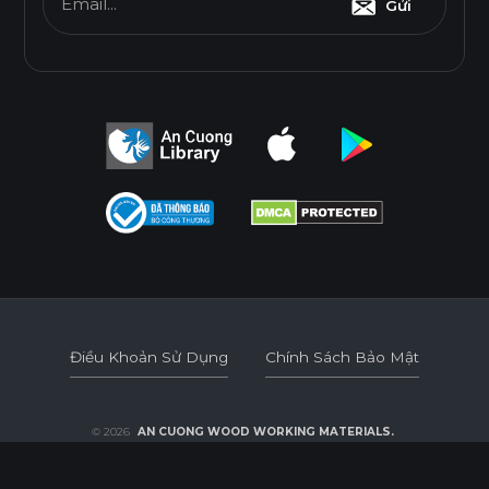
THÂN THIỆN MÔI TRƯỜNG
Email...
Gửi
Tiêu chuẩn
E0
Độ dày(mm)
Kích thước(mm)
6
8
10
12
15
17
1220*2440
o
o
o
o
o
o
Điều Khoản Sử Dụng
Chính Sách Bảo Mật
* Tuỳ theo mã sản phẩm sẽ có kích thước khác
Điều Khoản Sử Dụng
Chính Sách Bảo Mật
nhau.
© 2026
AN CUONG WOOD WORKING MATERIALS.
DEVELOPED BY 3GRAPHIC