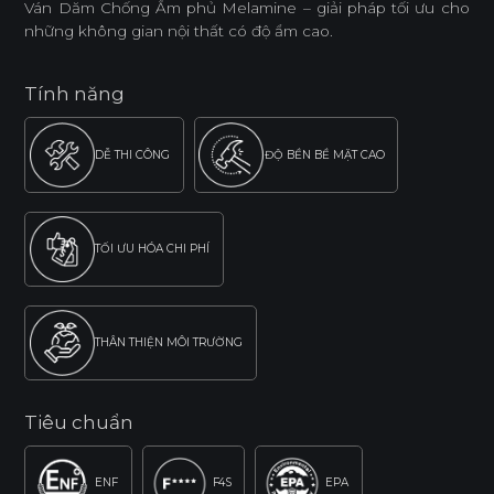
Ván Dăm Chống Ẩm phủ Melamine – giải pháp tối ưu cho
những không gian nội thất có độ ẩm cao.
Tính năng
DỄ THI CÔNG
ĐỘ BỀN BỀ MẶT CAO
TỐI ƯU HÓA CHI PHÍ
THÂN THIỆN MÔI TRƯỜNG
Tiêu chuẩn
ENF
F4S
EPA