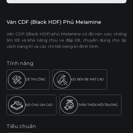
Ván CDF (Black HDF) Phủ Melamine
Ván CDF (Black HDF) phủ Melamine có độ nén cao, chống
ẩm tốt và khả năng chịu va đập tốt, chuyên dùng cho ốp
vách trang trí và các chi tiết trang trí định hình.
Tính năng
DỄ THI CÔNG
ĐỘ BỀN BỀ MẶT CAO
ĐỘ CHỊU ẨM CAO
THÂN THIỆN MÔI TRƯỜNG
Tiêu chuẩn