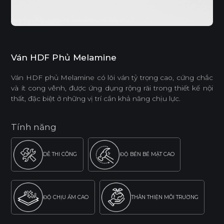
Ván HDF Phủ Melamine
Ván HDF phủ Melamine có lõi ván tỷ trọng cao, cứng chắc
và ít cong vênh, được ứng dụng rộng rãi trong thiết kế nội
thất, đặc biệt ở những vị trí cần khả năng chịu lực.
Tính năng
DỄ THI CÔNG
ĐỘ BỀN BỀ MẶT CAO
ĐỘ CHỊU ẨM CAO
THÂN THIỆN MÔI TRƯỜNG