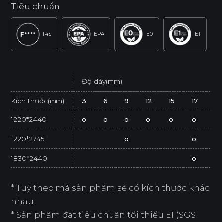
Tiêu chuẩn
F4S
EPA
E0
E1
Độ dày(mm)
Kích thước(mm)
3
6
9
12
15
17
2
1220*2440
o
o
o
o
o
o
o
1220*2745
o
o
1830*2440
o
* Tuỳ theo mã sản phẩm sẽ có kích thước khác
nhau.
* Sản phẩm đạt tiêu chuẩn tối thiểu E1 (SGS