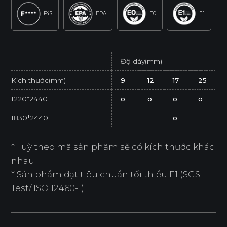
F4S
EPA
E0
E1
Độ dày(mm)
Kích thước(mm)
9
12
17
25
1220*2440
o
o
o
o
1830*2440
o
* Tuỳ theo mã sản phẩm sẽ có kích thước khác
nhau.
* Sản phẩm đạt tiêu chuẩn tối thiểu E1 (SGS
Test/ ISO 12460-1).