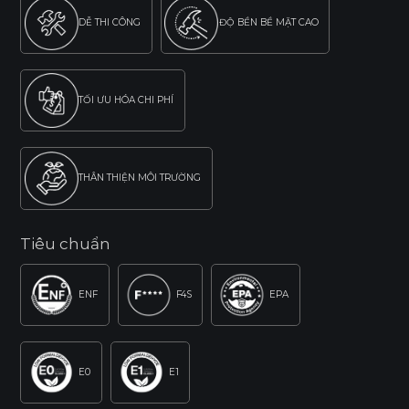
DỄ THI CÔNG
ĐỘ BỀN BỀ MẶT CAO
TỐI ƯU HÓA CHI PHÍ
THÂN THIỆN MÔI TRƯỜNG
Tiêu chuẩn
ENF
F4S
EPA
E0
E1