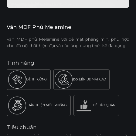
Ván MDF Phủ Melamine
Ván MDF phủ Melamine với bề mặt phẳng mịn, phù hợp
cho đồ nội thất hiện đại và các ứng dụng thiết kế đa dạng.
Tính năng
DỄ THI CÔNG
ĐỘ BỀN BỀ MẶT CAO
THÂN THIỆN MÔI TRƯỜNG
DỄ BẢO QUẢN
Tiêu chuẩn