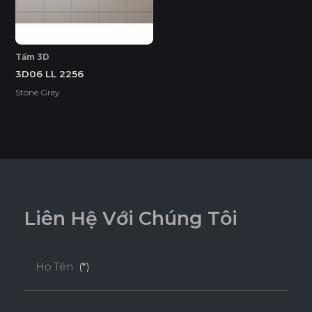
Tấm 3D
3D06 LL 2256
Stone Grey
L
i
ê
n
H
ệ
V
ớ
i
C
h
ú
n
g
T
ô
i
Họ Tên
(*)