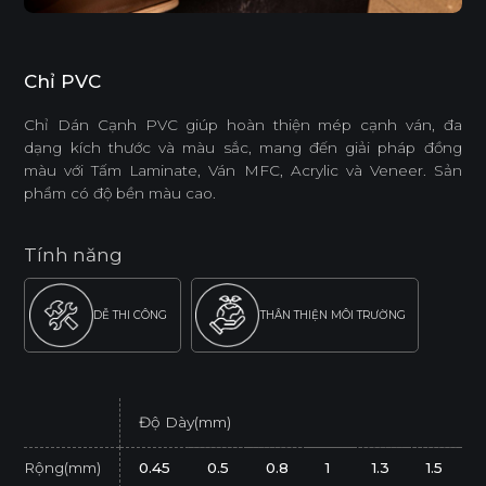
Chỉ PVC
Chỉ Dán Cạnh PVC giúp hoàn thiện mép cạnh ván, đa
dạng kích thước và màu sắc, mang đến giải pháp đồng
màu với Tấm Laminate, Ván MFC, Acrylic và Veneer. Sản
phẩm có độ bền màu cao.
Tính năng
DỄ THI CÔNG
THÂN THIỆN MÔI TRƯỜNG
Độ Dày(mm)
Rộng(mm)
0.45
0.5
0.8
1
1.3
1.5