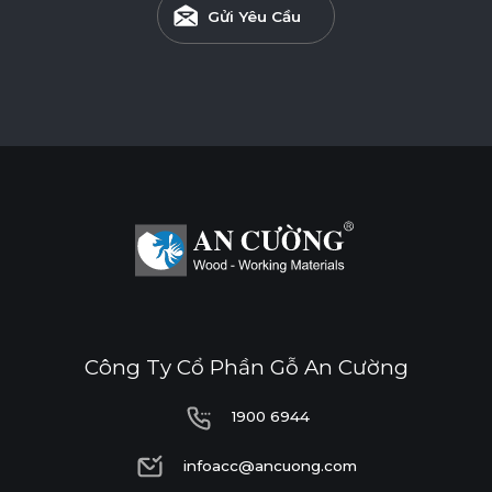
Gửi Yêu Cầu
Công Ty Cổ Phần Gỗ An Cường
1900 6944
1900 6944
infoacc@ancuong.com