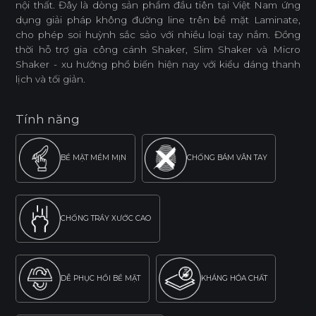
nội thất. Đây là dòng sản phẩm đầu tiên tại Việt Nam ứng
dụng giải pháp không đường line trên bề mặt Laminate,
cho phép soi huỳnh sắc sảo với nhiều loại tay nắm. Đồng
thời hỗ trợ gia công cánh Shaker, Slim Shaker và Micro
Shaker - xu hướng phổ biến hiện nay với kiểu dáng thanh
lịch và tối giản.
Tính năng
BỀ MẶT MỀM MỊN
CHỐNG BÁM VÂN TAY
CHỐNG TRẦY XƯỚC CAO
DỄ PHỤC HỒI BỀ MẶT
KHÁNG HÓA CHẤT