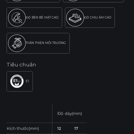
ĐỘ BỀN BỀ MẶT CAO
ĐỘ CHỊU ẨM CAO
THÂN THIỆN MÔI TRƯỜNG
Tiêu chuẩn
E1
Độ dày(mm)
Kích thước(mm)
12
17