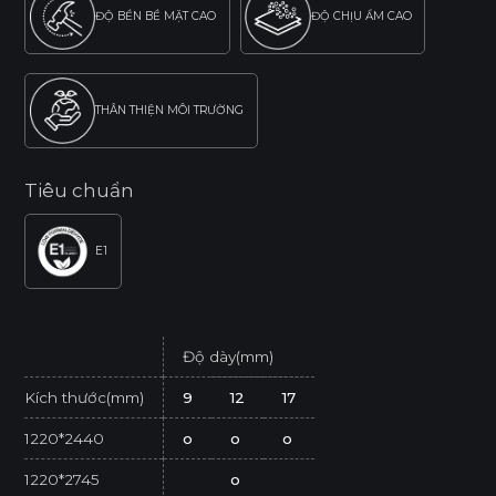
ĐỘ BỀN BỀ MẶT CAO
ĐỘ CHỊU ẨM CAO
THÂN THIỆN MÔI TRƯỜNG
Tiêu chuẩn
E1
Độ dày(mm)
Kích thước(mm)
9
12
17
1220*2440
o
o
o
1220*2745
o