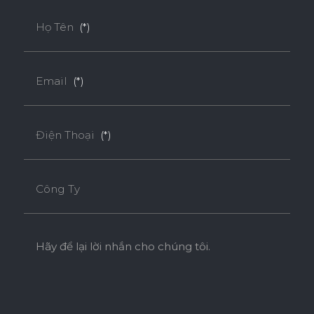
Họ Tên
(*)
Tính năng
BỀ MẶT CHỊU NHIỆT
CHỐNG NƯỚC
Email
(*)
CHỐNG MỐI MỌT
CHỐNG TRẦY XƯỚC CAO
Điện Thoại
(*)
Công Ty
ĐỘ BỀN BỀ MẶT CAO
Hãy để lại lời nhắn cho chúng tôi.
THÂN THIỆN MÔI TRƯỜNG
Tiêu chuẩn