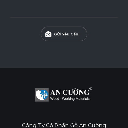
E0
Gửi Yêu Cầu
Độ dày(mm)
Kích thước(mm)
6
8
10
12
15
17
1220*2440
o
o
o
o
o
o
1220*3050
o
o
1220*3660
o
* Tuỳ theo mã sản phẩm sẽ có kích thước khác
nhau.
Công Ty Cổ Phần Gỗ An Cường