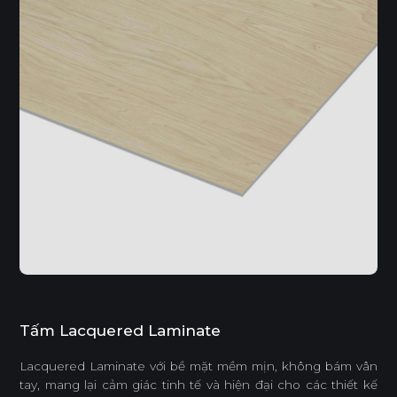
Tấm Lacquered Laminate
Lacquered Laminate với bề mặt mềm mịn, không bám vân
tay, mang lại cảm giác tinh tế và hiện đại cho các thiết kế