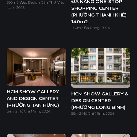
ĐÀ NẴNG ONE-STOP
350m2 Weo Design Cần Thơ, Việt
SHOPPING CENTER
Nam 2025
Độ dày(mm)
(PHƯỜNG THANH KHÊ)
140m2
Kích thước(mm)
5
9
12
16
17
18
140m2 Đà Nẵng, 2024
1220*2440
o
o
o
o
o
o
* Tuỳ theo mã sản phẩm sẽ có kích thước khác
nhau.
* Sản phẩm đạt tiêu chuẩn tối thiểu E1 (SGS
Test/ ISO 12460-1).
HCM SHOW GALLERY
HCM SHOW GALLERY &
AND DESIGN CENTER
DESIGN CENTER
(PHƯỜNG TÂN HƯNG)
(PHƯỜNG LONG BÌNH)
64m2 Hồ Chí Minh, 2024
56m2 Hồ Chí Minh, 2024