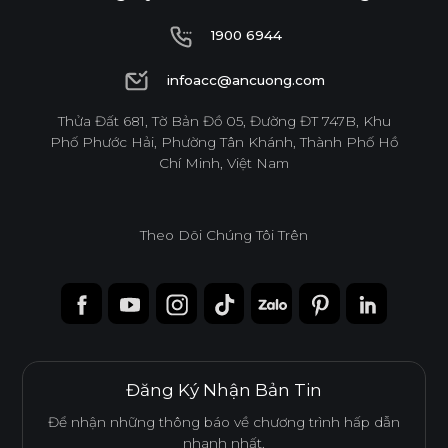
1900 6944
1900 6944
infoacc@ancuong.com
infoacc@ancuong.com
Thửa Đất 681, Tờ Bản Đồ 05, Đường ĐT 747B, Khu
Phố Phước Hải, Phường Tân Khánh, Thành Phố Hồ
Chí Minh, Việt Nam
Theo Dõi Chúng Tôi Trên
Đăng Ký Nhận Bản Tin
Để nhận những thông báo về chương trình hấp dẫn
nhanh nhất.