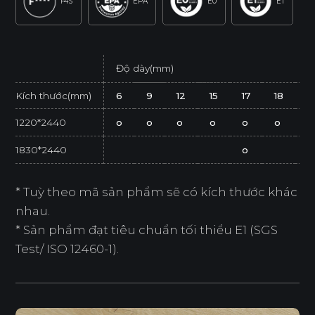
F4S
EPA
E0
E1
Độ dày(mm)
Kích thước(mm)
6
9
12
15
17
18
2
1220*2440
o
o
o
o
o
o
o
1830*2440
o
* Tuỳ theo mã sản phẩm sẽ có kích thước khác
nhau.
* Sản phẩm đạt tiêu chuẩn tối thiểu E1 (SGS
Test/ ISO 12460-1).