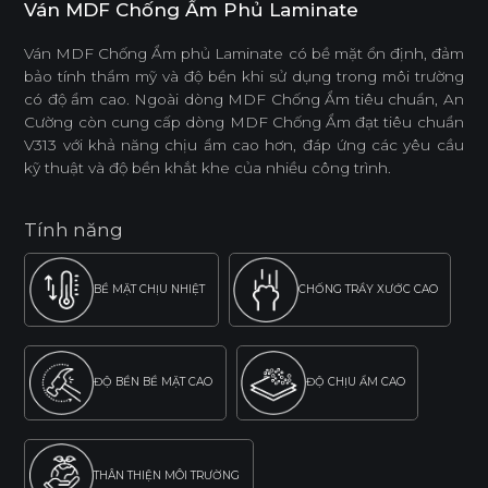
Ván MDF Chống Ẩm Phủ Laminate
Ván MDF Chống Ẩm phủ Laminate có bề mặt ổn định, đảm
bảo tính thẩm mỹ và độ bền khi sử dụng trong môi trường
có độ ẩm cao. Ngoài dòng MDF Chống Ẩm tiêu chuẩn, An
Cường còn cung cấp dòng MDF Chống Ẩm đạt tiêu chuẩn
V313 với khả năng chịu ẩm cao hơn, đáp ứng các yêu cầu
kỹ thuật và độ bền khắt khe của nhiều công trình.
Tính năng
BỀ MẶT CHỊU NHIỆT
CHỐNG TRẦY XƯỚC CAO
ĐỘ BỀN BỀ MẶT CAO
ĐỘ CHỊU ẨM CAO
THÂN THIỆN MÔI TRƯỜNG