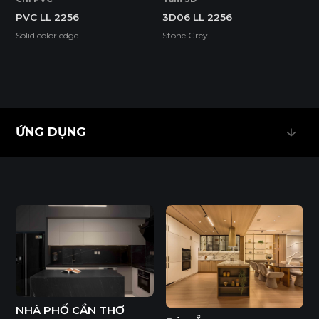
BỀ MẶT CHỊU NHIỆT
CHỐNG TRẦY XƯỚC CAO
PVC LL 2256
3D06 LL 2256
Solid color edge
Stone Grey
ĐỘ BỀN BỀ MẶT CAO
ĐỘ CHỊU NƯỚC CAO
THÂN THIỆN MÔI TRƯỜNG
ỨNG DỤNG
ỨNG DỤNG
Tiêu chuẩn
ENF
F4S
EPA
E1
NHÀ PHỐ CẦN THƠ