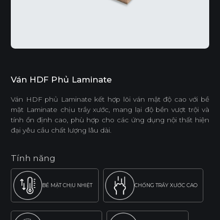
Ván HDF Phủ Laminate
Ván HDF phủ Laminate kết hợp lõi ván mật độ cao với bề
mặt Laminate chịu trầy xước, mang lại độ bền vượt trội và
tính ổn định cao, phù hợp cho các ứng dụng nội thất hiện
đại yêu cầu chất lượng lâu dài.
Tính năng
BỀ MẶT CHỊU NHIỆT
CHỐNG TRẦY XƯỚC CAO