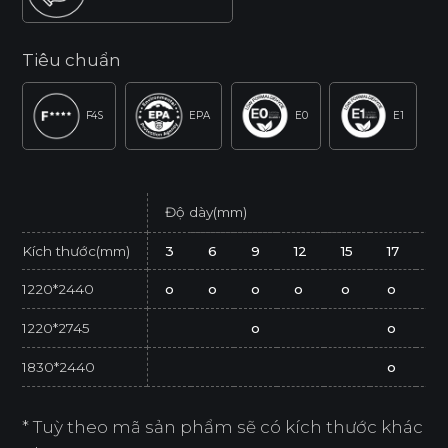
Tiêu chuẩn
F4S
EPA
E0
E1
Độ dày(mm)
Kích thước(mm)
3
6
9
12
15
17
21
1220*2440
o
o
o
o
o
o
o
1220*2745
o
o
1830*2440
o
* Tuỳ theo mã sản phẩm sẽ có kích thước khác