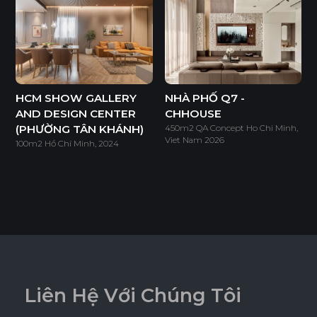
HCM SHOW GALLERY
NHÀ PHỐ Q7 -
AND DESIGN CENTER
CHHOUSE
(PHƯỜNG TÂN KHÁNH)
450m2 QA Concept Ho Chi Minh,
Viet Nam 2026
100m2 Hồ Chí Minh, 2024
Ván WPB Phủ Laminate
Ván WPB phủ Laminate sử dụng lõi nhựa WPB có khả
L
i
ê
n
H
ệ
V
ớ
i
C
h
ú
n
g
T
ô
i
năng chống nước vượt trội và chống mối mọt hiệu quả, phù
hợp cho các khu vực ẩm ướt như nhà tắm, bếp và khu giặt.