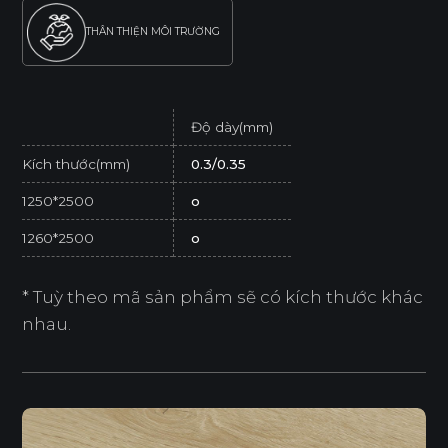
THÂN THIỆN MÔI TRƯỜNG
Độ dày(mm)
Kích thước(mm)
0.3/0.35
1250*2500
o
1260*2500
o
* Tuỳ theo mã sản phẩm sẽ có kích thước khác
nhau.