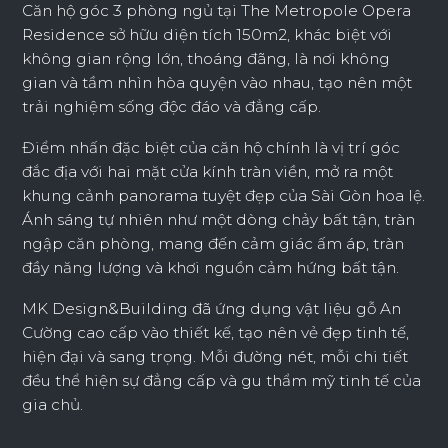
Căn hộ góc 3 phòng ngủ tại The Metropole Opera
Residence sở hữu diện tích 150m2, khác biệt với
không gian rộng lớn, thoáng đãng, là nơi không
gian và tầm nhìn hòa quyện vào nhau, tạo nên một
trải nghiệm sống độc đáo và đẳng cấp.
Điểm nhấn đặc biệt của căn hộ chính là vị trí góc
đắc địa với hai mặt cửa kính tràn viền, mở ra một
khung cảnh panorama tuyệt đẹp của Sài Gòn hoa lệ.
Ánh sáng tự nhiên như một dòng chảy bất tận, tràn
ngập căn phòng, mang đến cảm giác ấm áp, tràn
đầy năng lượng và khơi nguồn cảm hứng bất tận.
MK Design&Building đã ứng dụng vật liệu gỗ An
Cường cao cấp vào thiết kế, tạo nên vẻ đẹp tinh tế,
hiện đại và sang trọng. Mỗi đường nét, mỗi chi tiết
đều thể hiện sự đẳng cấp và gu thẩm mỹ tinh tế của
gia chủ.