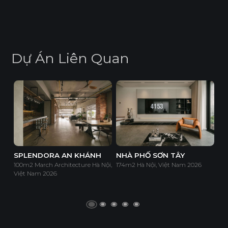
D
ự
Á
n
L
i
ê
n
Q
u
a
n
SPLENDORA AN KHÁNH
NHÀ PHỐ SƠN TÂY
100m2 March Architecture Hà Nội,
174m2 Hà Nội, Việt Nam 2026
Việt Nam 2026