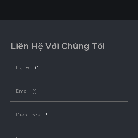
L
i
ê
n
H
ệ
V
ớ
i
C
h
ú
n
g
T
ô
i
Họ Tên
(*)
Email
(*)
Điện Thoại
(*)