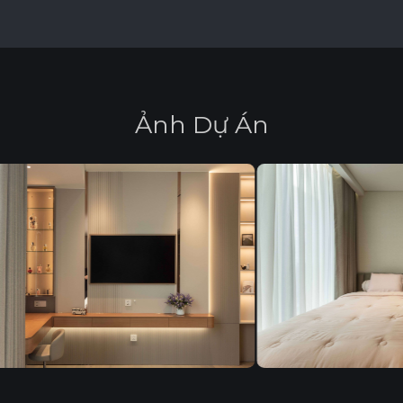
Ả
n
h
D
ự
Á
n