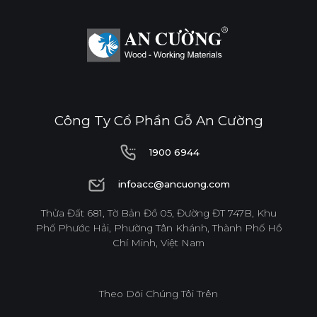
Công Ty Cổ Phần Gỗ An Cường
1900 6944
1900 6944
infoacc@ancuong.com
infoacc@ancuong.com
Thửa Đất 681, Tờ Bản Đồ 05, Đường ĐT 747B, Khu
Phố Phước Hải, Phường Tân Khánh, Thành Phố Hồ
Chí Minh, Việt Nam
Theo Dõi Chúng Tôi Trên