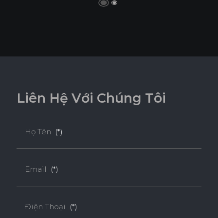
L
i
ê
n
H
ệ
V
ớ
i
C
h
ú
n
g
T
ô
i
Họ Tên
(*)
Email
(*)
Điện Thoại
(*)