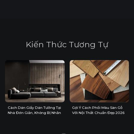
K
i
ế
n
T
h
ứ
c
T
ư
ơ
n
g
T
ự
Cách Dán Giấy Dán Tường Tại
Gợi Ý Cách Phối Màu Sàn Gỗ
Nhà Đơn Giản, Không Bị Nhăn
Với Nội Thất Chuẩn Đẹp 2026