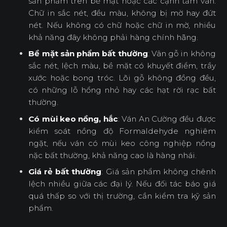
sản phẩm trên bề mặt hoặc các cạnh tấm ván.
Chữ in sắc nét, đều màu, không bị mờ hay đứt
nét. Nếu không có chữ hoặc chữ in mờ, nhiều
khả năng đây không phải hàng chính hãng.
Bề mặt sản phẩm bất thường
: Vân gỗ in không
sắc nét, lệch màu, bề mặt có khuyết điểm, trầy
xước hoặc bong tróc. Lõi gỗ không đồng đều,
có những lỗ hổng nhỏ hay các hạt rời rạc bất
thường.
Có mùi keo nồng, hắc
: Ván An Cường đều được
kiểm soát nồng độ Formaldehyde nghiêm
ngặt, nếu ván có mùi keo công nghiệp nồng
nặc bất thường, khả năng cao là hàng nhái.
Giá rẻ bất thường
: Giá sản phẩm không chênh
lệch nhiều giữa các đại lý. Nếu đối tác báo giá
quá thấp so với thị trường, cần kiểm tra kỹ sản
phẩm.