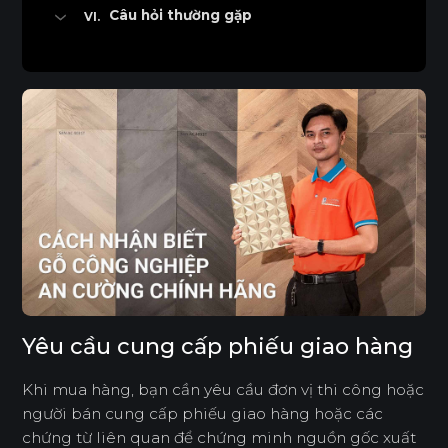
Câu hỏi thường gặp
Gỗ An Cường có loại 1, loại 2 không?
Mua phải gỗ An Cường giả thì khiếu nại ở
đâu?
Chỉ nhìn bề mặt có thể nhận biết được gỗ An
Cường chính hãng không?
Yêu cầu cung cấp phiếu giao hàng
Khi mua hàng, bạn cần yêu cầu đơn vị thi công hoặc
người bán cung cấp phiếu giao hàng hoặc các
chứng từ liên quan để chứng minh nguồn gốc xuất