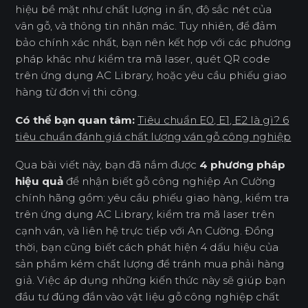
hiệu bề mặt như chất lượng in ấn, độ sắc nét của
vân gỗ, và thông tin nhãn mác. Tuy nhiên, để đảm
bảo chính xác nhất, bạn nên kết hợp với các phương
pháp khác như kiểm tra mã laser, quét QR code
trên ứng dụng AC Library, hoặc yêu cầu phiếu giao
hàng từ đơn vị thi công.
Có thể bạn quan tâm:
Tiêu chuẩn E0, E1, E2 là gì? 6
tiêu chuẩn đánh giá chất lượng ván gỗ công nghiệp
Qua bài viết này, bạn đã nắm được
4 phương pháp
hiệu quả
để nhận biết gỗ công nghiệp An Cường
chính hãng gồm: yêu cầu phiếu giao hàng, kiểm tra
trên ứng dụng AC Library, kiểm tra mã laser trên
cạnh ván, và liên hệ trực tiếp với An Cường. Đồng
thời, bạn cũng biết cách phát hiện 4 dấu hiệu của
sản phẩm kém chất lượng để tránh mua phải hàng
giả. Việc áp dụng những kiến thức này sẽ giúp bạn
đầu tư đúng đắn vào vật liệu gỗ công nghiệp chất