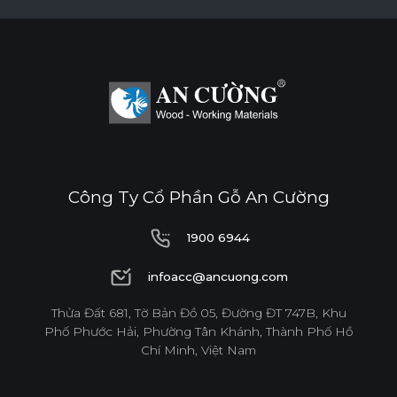
Công Ty Cổ Phần Gỗ An Cường
1900 6944
1900 6944
infoacc@ancuong.com
infoacc@ancuong.com
Thửa Đất 681, Tờ Bản Đồ 05, Đường ĐT 747B, Khu
Phố Phước Hải, Phường Tân Khánh, Thành Phố Hồ
Chí Minh, Việt Nam