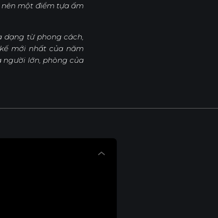
ạo nên một điểm tựa ấm
đa dạng từ phong cách,
t kế mới nhất của năm
a người lớn, phòng của