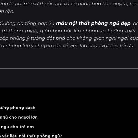
hính là nơi mà sự thoải mái và cá nhân hóa hòa quyện, t
n rộn.
Nội Dung Khác
An Cường đã tổng hợp 24
mẫu nội thất phòng ngủ đẹp
, 
ố trí thông minh, giúp bạn bắt kịp những xu hướng thiế
g cấp những ý tưởng đột phá cho không gian nghỉ ngơi củ
ra những lưu ý chuyên sâu về việc lựa chọn vật liệu tối ưu.
từng phong cách
ách hiện đại
ngủ cho người lớn
ách tối giản
 cho nữ
 ngủ cho trẻ em
cách Japandi
ủ cho nam
cho bé trai
n vật liệu nội thất phòng ngủ?