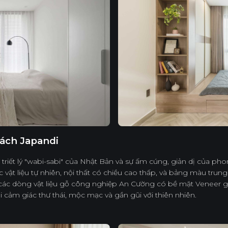
ách Japandi
ữa triết lý "wabi-sabi" của Nhật Bản và sự ấm cúng, giản dị của p
vật liệu tự nhiên, nội thất có chiều cao thấp, và bảng màu trung
n các dòng vật liệu gỗ công nghiệp An Cường có bề mặt Veneer 
i cảm giác thư thái, mộc mạc và gần gũi với thiên nhiên.