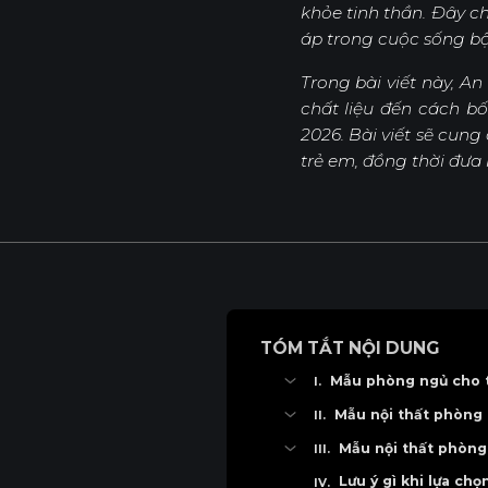
khỏe tinh thần. Đây c
áp trong cuộc sống bậ
Sản Phẩm
Dự Án
Trong bài viết này, 
chất liệu đến cách b
2026. Bài viết sẽ cun
trẻ em, đồng thời đưa 
TÓM TẮT NỘI DUNG
Mẫu phòng ngủ cho 
Mẫu phòng ngủ phong c
Mẫu nội thất phòng 
Mẫu phòng ngủ phong c
Mẫu nội thất phòng ngủ
Mẫu nội thất phòng
Mẫu phòng ngủ phong 
Mẫu nội thất phòng ng
Mẫu nội thất phòng ngủ 
Lưu ý gì khi lựa chọ