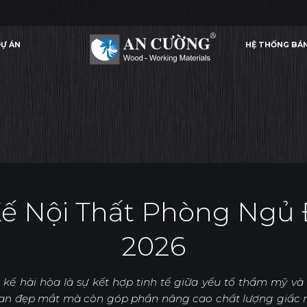
Ự ÁN
HỆ THỐNG BÁ
I THẤT PHÒNG NGỦ ĐẸP, XU HƯỚNG 2026
24 MẪU THIẾT KẾ NỘI THẤT PHÒNG NGỦ ĐẸP, 
ỨNG DỤNG
Ự ÁN
HỆ THỐNG BÁ
ỨNG DỤNG
Kế Nội Thất Phòng Ngủ
2026
kế hài hòa là sự kết hợp tinh tế giữa yếu tố thẩm mỹ v
an đẹp mắt mà còn góp phần nâng cao chất lượng giấc 