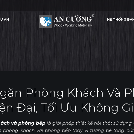
Ự ÁN
HỆ THỐNG BÁ
NGĂN PHÒNG KHÁCH VÀ PHÒNG BẾP ĐẸP, HIỆN ĐẠI, TỐI ƯU KHÔNG GIAN
12 MẪU VÁCH N
ỨNG DỤNG
Ự ÁN
HỆ THỐNG BÁ
ỨNG DỤNG
Ngăn Phòng Khách Và P
ện Đại, Tối Ưu Không G
ách và phòng bếp
là giải pháp thiết kế nội thất sử dụn
 phòng khách với phòng bếp thay vì tường bê tông cứ