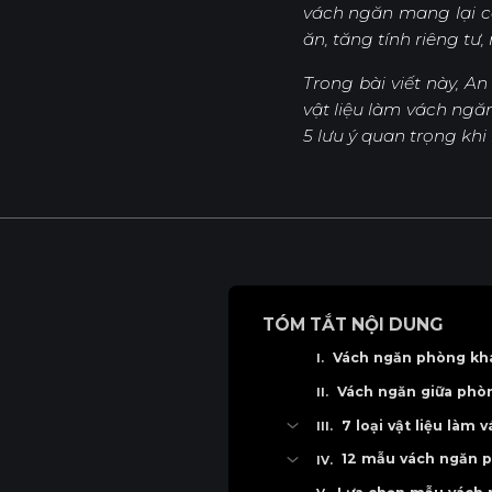
vách ngăn mang lại c
ăn, tăng tính riêng tư
Sản Phẩm
Dự Án
Trong bài viết này, A
vật liệu làm vách ngăn
5 lưu ý quan trọng kh
TÓM TẮT NỘI DUNG
Vách ngăn phòng khá
Vách ngăn giữa phòn
7 loại vật liệu là
Vách ngăn phòng khách
12 mẫu vách ngăn p
Vách ngăn phòng khách
Mẫu vách ngăn gỗ công n