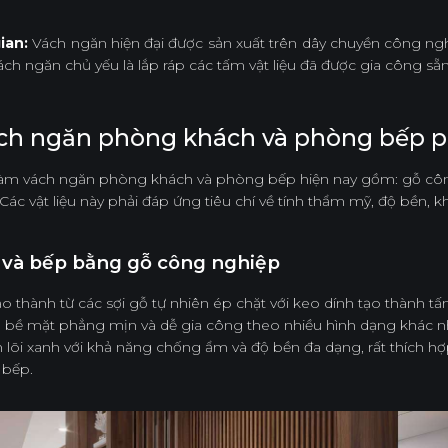
ian:
Vách ngăn hiện đại được sản xuất trên dây chuyền công ngh
ách ngăn chủ yếu là lắp ráp các tấm vật liệu đã được gia công sẵn,
 vách ngăn phòng khách và phòng bếp 
g làm vách ngăn phòng khách và phòng bếp hiện nay gồm: gỗ côn
Các vật liệu này phải đáp ứng tiêu chí về tính thẩm mỹ, độ bền,
và bếp bằng gỗ công nghiệp
tạo thành từ các sợi gỗ tự nhiên ép chặt với keo dính tạo thành tấ
 bề mặt phẳng mịn và dễ gia công theo nhiều hình dạng khác n
 lõi xanh với khả năng chống ẩm và độ bền đa dạng, rất thích h
 bếp.