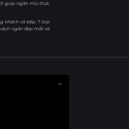
ời giúp ngăn mùi thức
g khách và bếp, 7 loại
kế vách ngăn đẹp mắt và
.