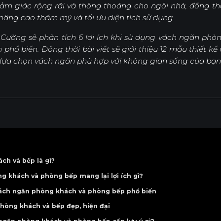
ảm giác rộng rãi và thông thoáng cho ngôi nhà, đồng th
, nâng cao thẩm mỹ và tối ưu diện tích sử dụng.
Nội Dung Khác
n Cường sẽ phân tích 6 lợi ích khi sử dụng vách ngăn phòn
 phổ biến. Đồng thời bài viết sẽ giới thiệu 12 mẫu thiết 
i lựa chọn vách ngăn phù hợp với không gian sống của bạn
ch và bếp là gì?
g khách và phòng bếp mang lại lợi ích gì?
m vách ngăn phòng khách và phòng bếp phổ biến
 và bếp bằng gỗ công nghiệp
hòng khách và bếp đẹp, hiện đại
 và bếp bằng gỗ tự nhiên
ghiệp kết hợp kệ trang trí