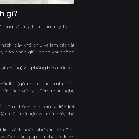
h gì?
êng tư, tăng tính thẩm mỹ, tối
hách, gây khó chịu và làm các vật
ác, góp phần giữ không khí phòng
oạt chung) với phòng bếp (nơi nấu
ất liệu (gỗ, nhựa, CNC, kính) giúp
a phân tách vừa tạo điểm nhấn nghệ
 kiệm không gian, giữ sự liên kết
Đặc biệt phù hợp với nhà nhỏ, nhà
vật liệu vách ngăn như ván gỗ công
và đơn giản giúp gia chủ tiết kiệm