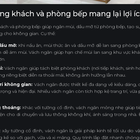
g khách và phòng bếp mang lại lợi íc
ch và phòng bếp giúp ngăn mùi, dầu mỡ từ phòng bếp, tạo sự ri
ng cho không gian. Cụ thể:
dầu mỡ:
Khi nấu ăn, mùi thức ăn và dầu mỡ dễ lan sang phòng k
m dễ ám mùi. Vách ngăn giúp hạn chế mùi lan sang khu vực kh
ơn.
i:
Vách ngăn giúp tách biệt phòng khách (nơi tiếp khách, sinh h
g riêng biệt diễn ra thoải mái, không ảnh hưởng lẫn nhau.
rí không gian:
Vách ngăn được thiết kế đa dạng về kiểu dáng, ch
ọng và hiện đại. Nhiều vách ngăn còn tích hợp kệ trang trí, vừ
g thoáng:
Khác với tường cố định, vách ngăn mỏng nhẹ giúp tiết
iện cho di chuyển và lưu thông không khí, ánh sáng trong nhà. 
c xây tường cố định, vách ngăn là giải pháp kinh tế tối ưu do 
kể so với gạch, vữa và xi măng. Quy trình lắp đặt nhanh chóng 