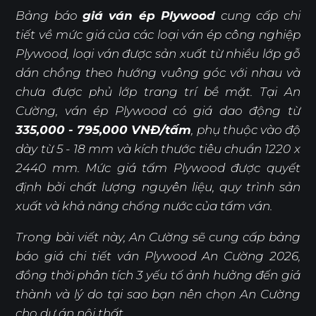
Bảng báo
giá ván ép Plywood
cung cấp chi
tiết về mức giá của các loại ván ép công nghiệp
Plywood, loại ván được sản xuất từ nhiều lớp gỗ
dán chồng theo hướng vuông góc với nhau và
chưa được phủ lớp trang trí bề mặt. Tại An
Cường, ván ép Plywood có giá dao động từ
335,000 - 795,000 VNĐ/tấm
, phụ thuộc vào độ
dày từ 5 - 18 mm và kích thước tiêu chuẩn 1220 x
2440 mm. Mức giá tấm Plywood được quyết
định bởi chất lượng nguyên liệu, quy trình sản
xuất và khả năng chống nước của tấm ván.
Trong bài viết này, An Cường sẽ cung cấp bảng
báo giá chi tiết ván Plywood An Cường 2026,
đồng thời phân tích 3 yếu tố ảnh hưởng đến giá
thành và lý do tại sao bạn nên chọn An Cường
cho dự án nội thất.