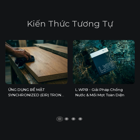
K
i
ế
n
T
h
ứ
c
T
ư
ơ
n
g
T
ự
ỨNG DỤNG BỀ MẶT
L.WPB - Giải Pháp Chống
SYNCHRONIZED (EIR) TRONG
Nước & Mối Mọt Toàn Diện
KHÔNG GIAN NỘI THẤT HIỆN
ĐẠI