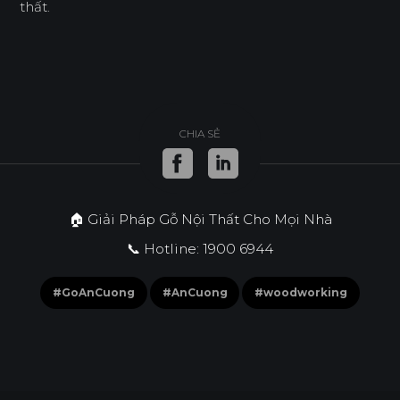
thất.
CHIA SẺ
🏠 Giải Pháp Gỗ Nội Thất Cho Mọi Nhà
📞 Hotline: 1900 6944
#GoAnCuong
#AnCuong
#woodworking