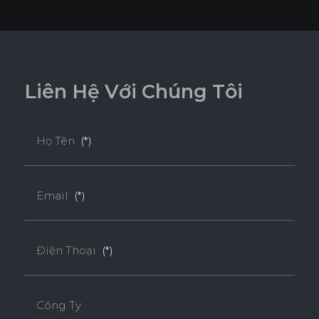
L
i
ê
n
H
ệ
V
ớ
i
C
h
ú
n
g
T
ô
i
Họ Tên
(*)
Email
(*)
Điện Thoại
(*)
Công Ty