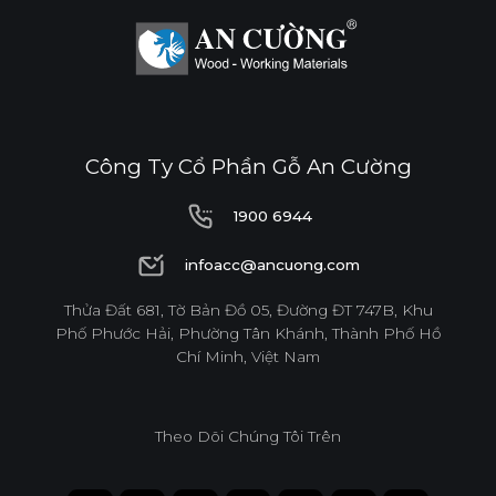
Công Ty Cổ Phần Gỗ An Cường
1900 6944
1900 6944
infoacc@ancuong.com
infoacc@ancuong.com
Thửa Đất 681, Tờ Bản Đồ 05, Đường ĐT 747B, Khu
Phố Phước Hải, Phường Tân Khánh, Thành Phố Hồ
Chí Minh, Việt Nam
Theo Dõi Chúng Tôi Trên