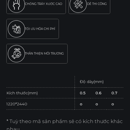
CHỐNG TRẦY XƯỚC CAO
DỄ THI CÔNG
TỐI ƯU HÓA CHI PHÍ
THÂN THIỆN MÔI TRƯỜNG
Độ dày(mm)
Kích thước(mm)
0.5
0.6
0.7
1220*2440
o
o
o
* Tuỳ theo mã sản phẩm sẽ có kích thước khác
nhau.