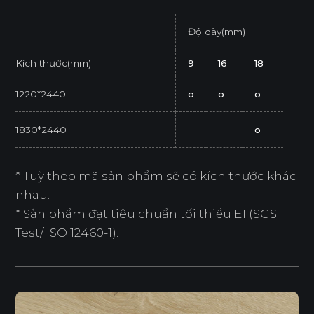
Độ dày(mm)
Kích thước(mm)
9
16
18
1220*2440
o
o
o
1830*2440
o
* Tuỳ theo mã sản phẩm sẽ có kích thước khác
nhau.
* Sản phẩm đạt tiêu chuẩn tối thiểu E1 (SGS
Test/ ISO 12460-1).