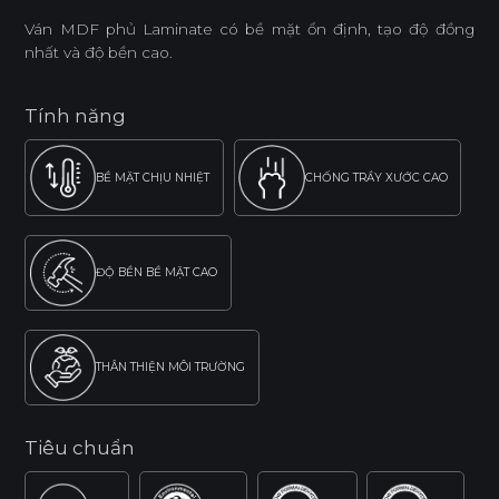
Ván MDF phủ Laminate có bề mặt ổn định, tạo độ đồng
nhất và độ bền cao.
Tính năng
BỀ MẶT CHỊU NHIỆT
CHỐNG TRẦY XƯỚC CAO
ĐỘ BỀN BỀ MẶT CAO
THÂN THIỆN MÔI TRƯỜNG
Tiêu chuẩn