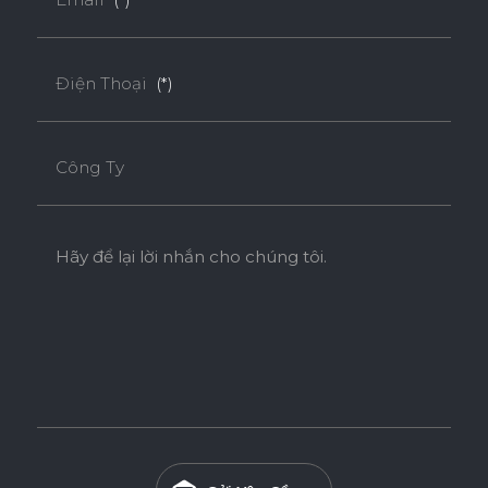
Điện Thoại
(*)
Công Ty
Hãy để lại lời nhắn cho chúng tôi.
Ván WPB Phủ Laminate
Ván WPB phủ Laminate sử dụng lõi nhựa WPB có khả
năng chống nước vượt trội và chống mối mọt hiệu quả, phù
hợp cho các khu vực ẩm ướt như nhà tắm, bếp và khu giặt.