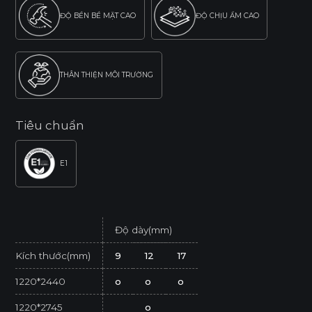
ĐỘ BỀN BỀ MẶT CAO
ĐỘ CHỊU ẨM CAO
THÂN THIỆN MÔI TRƯỜNG
Tiêu chuẩn
E1
Độ dày(mm)
Kích thước(mm)
9
12
17
1220*2440
o
o
o
1220*2745
o