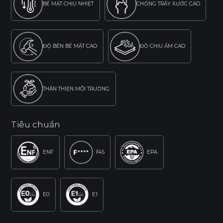
BỀ MẶT CHỊU NHIỆT
CHỐNG TRẦY XƯỚC CAO
ĐỘ BỀN BỀ MẶT CAO
ĐỘ CHỊU ẨM CAO
THÂN THIỆN MÔI TRƯỜNG
Tiêu chuẩn
ENF
F4S
EPA
E0
E1