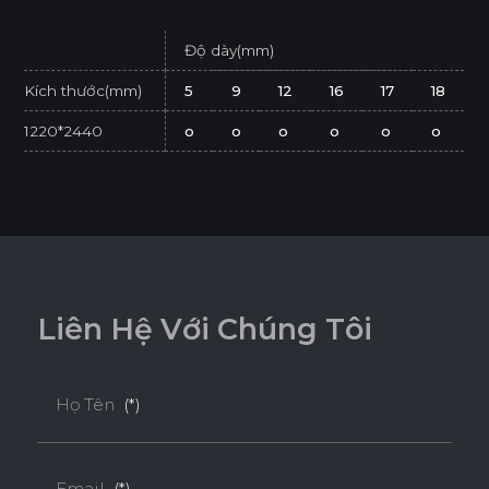
Độ dày(mm)
Kích thước(mm)
5
9
12
16
17
18
1220*2440
o
o
o
o
o
o
* Tuỳ theo mã sản phẩm sẽ có kích thước khác
nhau.
* Sản phẩm đạt tiêu chuẩn tối thiểu E1 (SGS
Test/ ISO 12460-1).
L
i
ê
n
H
ệ
V
ớ
i
C
h
ú
n
g
T
ô
i
Họ Tên
(*)
Email
(*)