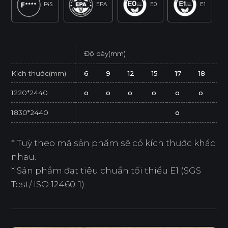
F4S
EPA
E0
E1
Độ dày(mm)
Kích thước(mm)
6
9
12
15
17
18
2
1220*2440
o
o
o
o
o
o
o
1830*2440
o
* Tuỳ theo mã sản phẩm sẽ có kích thước khác
nhau.
* Sản phẩm đạt tiêu chuẩn tối thiểu E1 (SGS
Test/ ISO 12460-1).