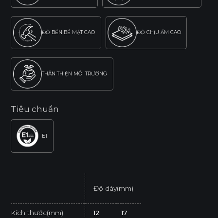
ĐỘ BỀN BỀ MẶT CAO
ĐỘ CHỊU ẨM CAO
THÂN THIỆN MÔI TRƯỜNG
Tiêu chuẩn
E1
Độ dày(mm)
Kích thước(mm)
12
17