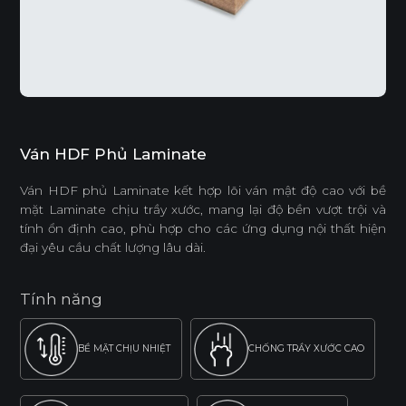
Ván HDF Phủ Laminate
Ván HDF phủ Laminate kết hợp lõi ván mật độ cao với bề
mặt Laminate chịu trầy xước, mang lại độ bền vượt trội và
tính ổn định cao, phù hợp cho các ứng dụng nội thất hiện
đại yêu cầu chất lượng lâu dài.
Tính năng
BỀ MẶT CHỊU NHIỆT
CHỐNG TRẦY XƯỚC CAO