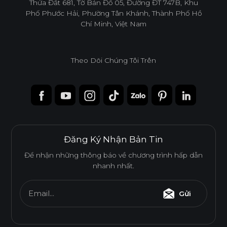
infoacc@ancuong.com
Thửa Đất 681, Tờ Bản Đồ 05, Đường ĐT 747B, Khu
Phố Phước Hải, Phường Tân Khánh, Thành Phố Hồ
E0
Chí Minh, Việt Nam
Theo Dõi Chúng Tôi Trên
Độ dày(mm)
Kích thước(mm)
6
8
10
12
15
17
1220*2440
o
o
o
o
o
o
1220*3050
o
o
Đăng Ký Nhận Bản Tin
1220*3660
o
Để nhận những thông báo về chương trình hấp dẫn
nhanh nhất.
* Tuỳ theo mã sản phẩm sẽ có kích thước khác
Email...
Gửi
nhau.