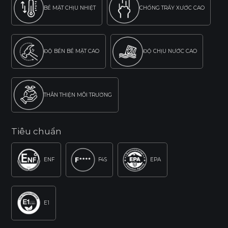
BỀ MẶT CHỊU NHIỆT
CHỐNG TRẦY XƯỚC CAO
ĐỘ BỀN BỀ MẶT CAO
ĐỘ CHỊU NƯỚC CAO
THÂN THIỆN MÔI TRƯỜNG
Tiêu chuẩn
ENF
F4S
EPA
E1