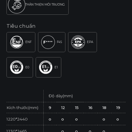
THÂN THIỆN MÔI TRƯỜNG
Tiêu chuẩn
ENF
F4S
EPA
E0
E1
Độ dày(mm)
Kích thước(mm)
9
12
15
16
18
19
1220*2440
o
o
o
o
o
1230*2465
o
o
o
o