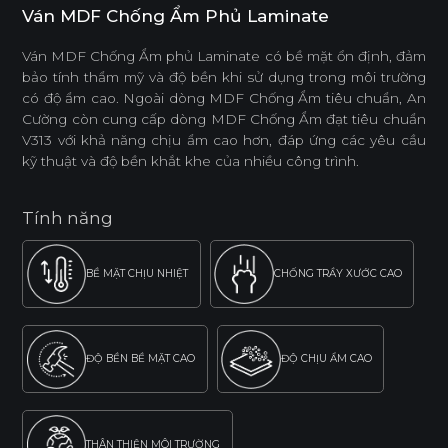
Ván MDF Chống Ẩm Phủ Laminate
Ván MDF Chống Ẩm phủ Laminate có bề mặt ổn định, đảm
bảo tính thẩm mỹ và độ bền khi sử dụng trong môi trường
có độ ẩm cao. Ngoài dòng MDF Chống Ẩm tiêu chuẩn, An
Cường còn cung cấp dòng MDF Chống Ẩm đạt tiêu chuẩn
V313 với khả năng chịu ẩm cao hơn, đáp ứng các yêu cầu
kỹ thuật và độ bền khắt khe của nhiều công trình.
Tính năng
BỀ MẶT CHỊU NHIỆT
CHỐNG TRẦY XƯỚC CAO
ĐỘ BỀN BỀ MẶT CAO
ĐỘ CHỊU ẨM CAO
THÂN THIỆN MÔI TRƯỜNG