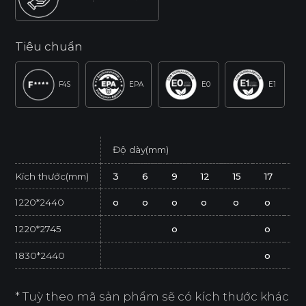
Tiêu chuẩn
F4S
EPA
E0
E1
Độ dày(mm)
Kích thước(mm)
3
6
9
12
15
17
21
1220*2440
o
o
o
o
o
o
o
1220*2745
o
o
1830*2440
o
* Tuỳ theo mã sản phẩm sẽ có kích thước khác