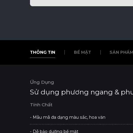
THÔNG TIN
BỀ MẶT
SẢN PHẨM
THÔNG TIN
BỀ MẶT
SẢN PHẨM
Ứng Dụng
Sử dụng phương ngang & ph
Tính Chất
- Mẫu mã đa dạng màu sắc, hoa văn
- Dễ bảo dưỡng bề mặt