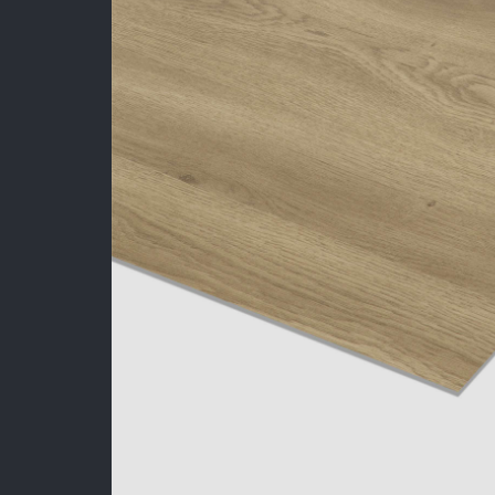
Sản Phẩm
Dự Án