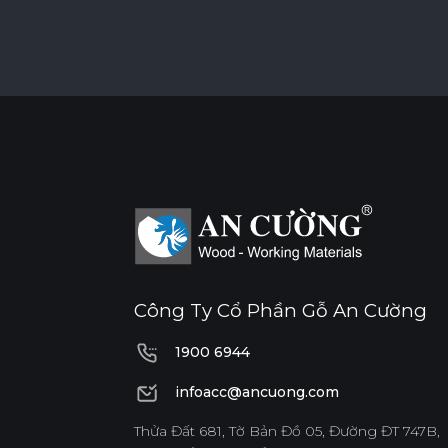
Công Ty Cổ Phần Gỗ An Cường
1900 6944
1900 6944
infoacc@ancuong.com
infoacc@ancuong.com
Thửa Đất 681, Tờ Bản Đồ 05, Đường ĐT 747B,