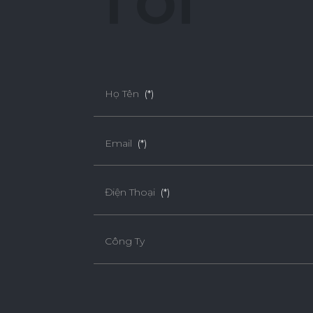
T
ô
i
Họ Tên
(*)
Email
(*)
Điện Thoại
(*)
Công Ty