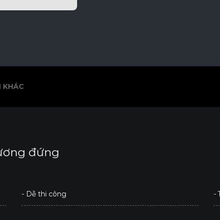
 KHÁC
 KHÁC
ương đứng
- Dễ thi công
- 