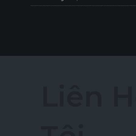
L
i
ê
n
H