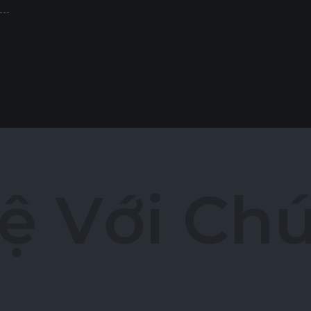
ệ
V
ớ
i
C
h