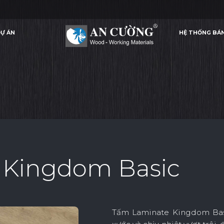
Ự ÁN
HỆ THỐNG BÁ
TẤM LAMINATE KINGDOM BASIC
TẤM LAMINATE KINGDOM BASIC
LAMINATE
Ự ÁN
HỆ THỐNG BÁ
LAMINATE
 Kingdom Basic
Tấm Laminate Kingdom Basi