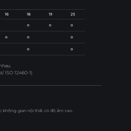
16
18
19
25
o
o
o
o
o
o
o
o
nhau.
/ ISO 12460-1).
không gian nội thất có độ ẩm cao.