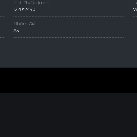
Kích Thước (mm):
L
1220*2440
V
Nhóm Giá:
A3