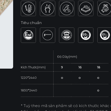
Tiêu chuẩn
Độ Dày(mm)
Kích Thước(mm)
9
16
18
1220*2440
o
o
o
1830*2440
o
* Tuỳ theo mã sản phẩm sẽ có kích thước khác 