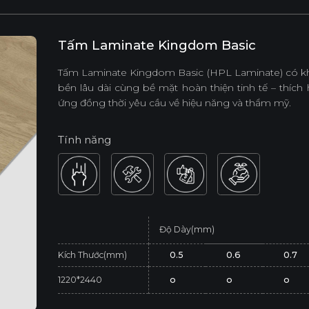
Tấm Laminate Kingdom Basic
Tấm Laminate Kingdom Basic (HPL Laminate) có khả 
bền lâu dài cùng bề mặt hoàn thiện tinh tế – thíc
ứng đồng thời yêu cầu về hiệu năng và thẩm mỹ.
Tính năng
Độ Dày(mm)
Kích Thước(mm)
0.5
0.6
0.7
1220*2440
o
o
o