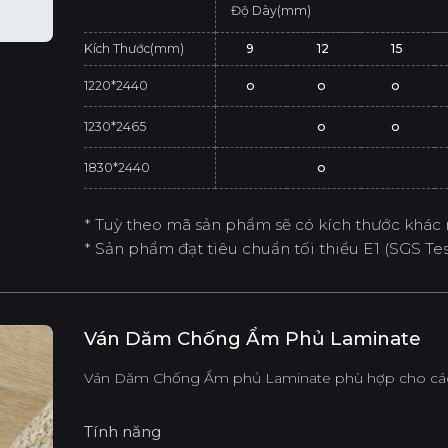
Độ Dày(mm)
Kích Thước(mm)
9
12
15
1220*2440
o
o
o
1230*2465
o
o
1830*2440
o
* Tuỳ theo mã sản phẩm sẽ có kích thước khác 
* Sản phẩm đạt tiêu chuẩn tối thiểu E1 (SGS Test
Ván Dăm Chống Ẩm Phủ Laminate
Ván Dăm Chống Ẩm phủ Laminate phù hợp cho các 
Tính năng