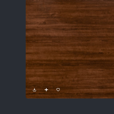
Sản Phẩm
Dự Án