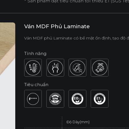
* Sản phẩm đạt tiêu chuẩn tối thiểu E1 (SGS Test
Ván MDF Phủ Laminate
Ván MDF phủ Laminate có bề mặt ổn định, tạo độ đ
Tính năng
Tiêu chuẩn
Độ Dày(mm)