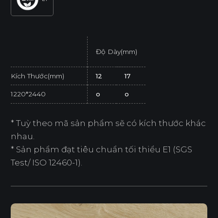
Độ Dày(mm)
Kích Thước(mm)
12
17
1220*2440
o
o
* Tuỳ theo mã sản phẩm sẽ có kích thước khác
nhau.
* Sản phẩm đạt tiêu chuẩn tối thiểu E1 (SGS
Test/ ISO 12460-1).