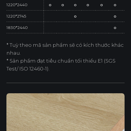
1220*2440
o
o
o
o
o
o
o
1220*2745
o
o
1830*2440
o
* Tuỳ theo mã sản phẩm sẽ có kích thước khác
nhau.
* Sản phẩm đạt tiêu chuẩn tối thiểu E1 (SGS
Test/ ISO 12460-1).