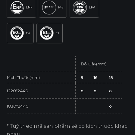
ENF
F4S
EPA
E0
E1
Độ Dày(mm)
Kích Thước(mm)
9
16
18
1220*2440
o
o
o
1830*2440
o
* Tuỳ theo mã sản phẩm sẽ có kích thước khác
nhau.