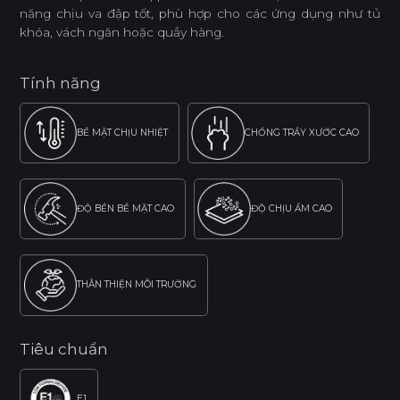
năng chịu va đập tốt, phù hợp cho các ứng dụng như tủ
khóa, vách ngăn hoặc quầy hàng.
Tính năng
BỀ MẶT CHỊU NHIỆT
CHỐNG TRẦY XƯỚC CAO
ĐỘ BỀN BỀ MẶT CAO
ĐỘ CHỊU ẨM CAO
THÂN THIỆN MÔI TRƯỜNG
Tiêu chuẩn
E1