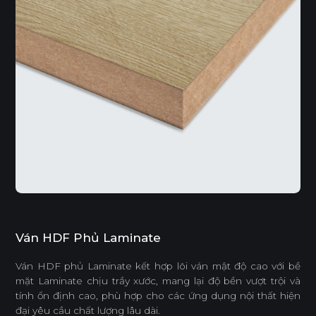
Ván HDF Phủ Laminate
Ván HDF phủ Laminate kết hợp lõi ván mật độ cao với bề
mặt Laminate chịu trầy xước, mang lại độ bền vượt trội và
tính ổn định cao, phù hợp cho các ứng dụng nội thất hiện
đại yêu cầu chất lượng lâu dài.