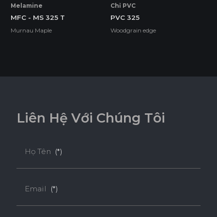
Melamine
Chỉ PVC
Ván Plywood phủ Laminate sở hữu lõi gỗ nhiều lớp chắc
MFC - MS 325 T
PVC 325
chắn kết hợp bề mặt Laminate hoàn thiện bền đẹp, mang
Murnau Maple
Woodgrain edge
lại độ cứng và độ ổn định cao cho các ứng dụng nội thất.
Tính năng
BỀ MẶT CHỊU NHIỆT
CHỐNG TRẦY XƯỚC CAO
L
i
ê
n
H
ệ
V
ớ
i
C
h
ú
n
g
T
ô
i
ĐỘ BỀN BỀ MẶT CAO
ĐỘ CHỊU NƯỚC CAO
Họ Tên
(*)
THÂN THIỆN MÔI TRƯỜNG
Email
(*)
Tiêu chuẩn