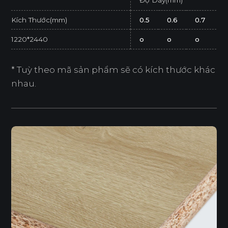
Kích Thước(mm)
0.5
0.6
0.7
1220*2440
o
o
o
* Tuỳ theo mã sản phẩm sẽ có kích thước khác
nhau.