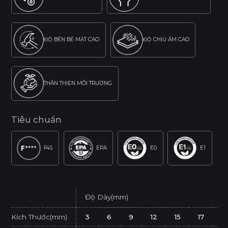
ĐỘ BỀN BỀ MẶT CAO
ĐỘ CHỊU ẨM CAO
THÂN THIỆN MÔI TRƯỜNG
Tiêu chuẩn
F4S
EPA
E0
E1
Độ Dày(mm)
Kích Thước(mm)
3
6
9
12
15
17
2