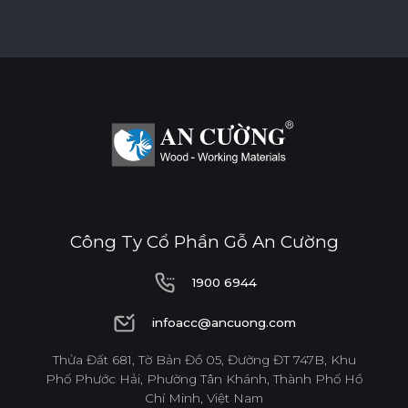
Công Ty Cổ Phần Gỗ An Cường
1900 6944
1900 6944
infoacc@ancuong.com
infoacc@ancuong.com
Thửa Đất 681, Tờ Bản Đồ 05, Đường ĐT 747B, Khu
Phố Phước Hải, Phường Tân Khánh, Thành Phố Hồ
Chí Minh, Việt Nam