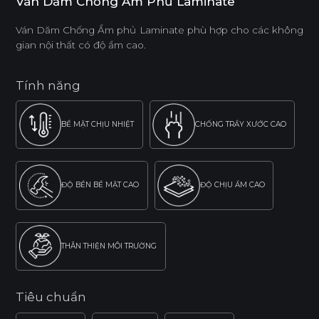
Ván Dăm Chống Ẩm Phủ Laminate
Ván Dăm Chống Ẩm phủ Laminate phù hợp cho các không
gian nội thất có độ ẩm cao.
Tính năng
BỀ MẶT CHỊU NHIỆT
CHỐNG TRẦY XƯỚC CAO
ĐỘ BỀN BỀ MẶT CAO
ĐỘ CHỊU ẨM CAO
THÂN THIỆN MÔI TRƯỜNG
Tiêu chuẩn