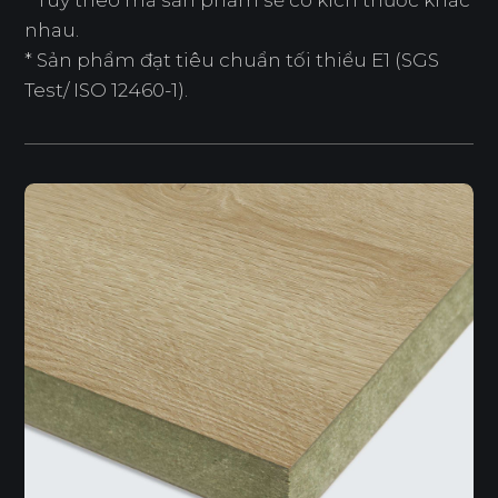
* Tuỳ theo mã sản phẩm sẽ có kích thước khác
nhau.
* Sản phẩm đạt tiêu chuẩn tối thiểu E1 (SGS
Test/ ISO 12460-1).