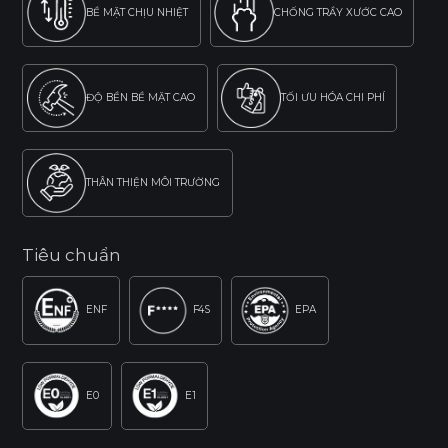
BỀ MẶT CHỊU NHIỆT
CHỐNG TRẦY XƯỚC CAO
ĐỘ BỀN BỀ MẶT CAO
TỐI ƯU HÓA CHI PHÍ
THÂN THIỆN MÔI TRƯỜNG
Tiêu chuẩn
ENF
F4S
EPA
E0
E1