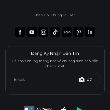
Theo Dõi Chúng Tôi Trên
Ván WPB Phủ Laminate
Ván WPB phủ Laminate sử dụng lõi nhựa WPB có khả
năng chống nước vượt trội và chống mối mọt hiệu quả, phù
hợp cho các khu vực ẩm ướt như nhà tắm, bếp và khu giặt.
Đăng Ký Nhận Bản Tin
Tính năng
Để nhận những thông báo về chương trình hấp dẫn
nhanh nhất.
BỀ MẶT CHỊU NHIỆT
CHỐNG NƯỚC
Email...
Gửi
CHỐNG MỐI MỌT
CHỐNG TRẦY XƯỚC CAO
ĐỘ BỀN BỀ MẶT CAO