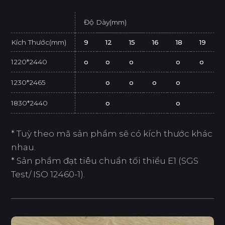
Độ Dày(mm)
Kích Thước(mm)
9
12
15
16
18
19
1220*2440
o
o
o
o
o
1230*2465
o
o
o
o
1830*2440
o
o
* Tuỳ theo mã sản phẩm sẽ có kích thước khác
nhau.
* Sản phẩm đạt tiêu chuẩn tối thiểu E1 (SGS
Test/ ISO 12460-1).