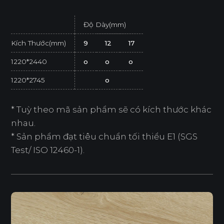
Độ Dày(mm)
Kích Thước(mm)
9
12
17
1220*2440
o
o
o
1220*2745
o
* Tuỳ theo mã sản phẩm sẽ có kích thước khác
nhau.
* Sản phẩm đạt tiêu chuẩn tối thiểu E1 (SGS
Test/ ISO 12460-1).