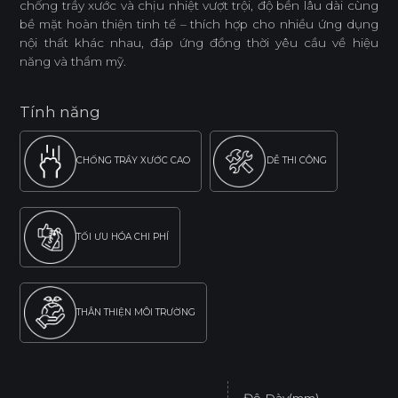
chống trầy xước và chịu nhiệt vượt trội, độ bền lâu dài cùng
bề mặt hoàn thiện tinh tế – thích hợp cho nhiều ứng dụng
nội thất khác nhau, đáp ứng đồng thời yêu cầu về hiệu
năng và thẩm mỹ.
Tính năng
CHỐNG TRẦY XƯỚC CAO
DỄ THI CÔNG
TỐI ƯU HÓA CHI PHÍ
THÂN THIỆN MÔI TRƯỜNG
Độ Dày(mm)