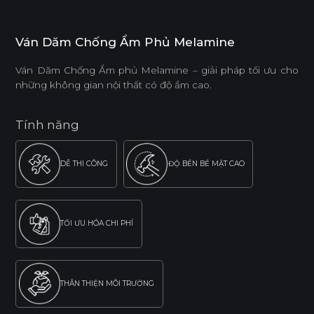
Ván Dăm Chống Ẩm Phủ Melamine
Ván Dăm Chống Ẩm phủ Melamine – giải pháp tối ưu cho
những không gian nội thất có độ ẩm cao.
Tính năng
DỄ THI CÔNG
ĐỘ BỀN BỀ MẶT CAO
TỐI ƯU HÓA CHI PHÍ
THÂN THIỆN MÔI TRƯỜNG