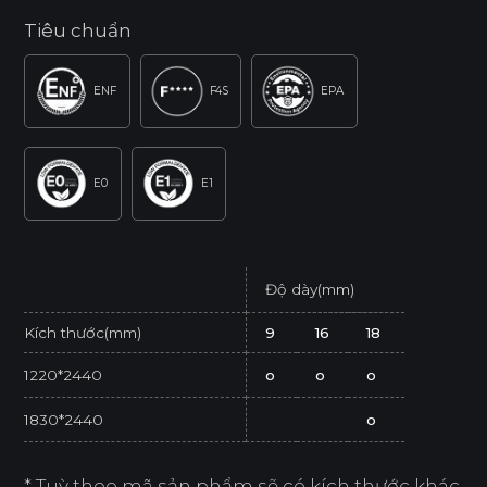
Tiêu chuẩn
ENF
F4S
EPA
E0
E1
Độ dày(mm)
Kích thước(mm)
9
16
18
1220*2440
o
o
o
1830*2440
o
* Tuỳ theo mã sản phẩm sẽ có kích thước khác