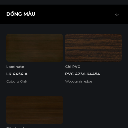
ĐỒNG MÀU
ĐỒNG MÀU
EcoSmooth (Ván Plywood Phủ Melamine)
Ván Plywood phủ Melamine (EcoSmooth) kết hợp độ chắc
chắn của plywood với bề mặt hoàn thiện, phù hợp với mọi
không gian nội thất, đặc biệt là những khu vực có độ ẩm
cao và cần chịu lực tốt.
Laminate
Chỉ PVC
LK 4454 A
PVC 423/LK4454
Tính năng
Coburg Oak
Woodgrain edge
DỄ THI CÔNG
ĐỘ BỀN BỀ MẶT CAO
ĐỘ CHỊU NƯỚC CAO