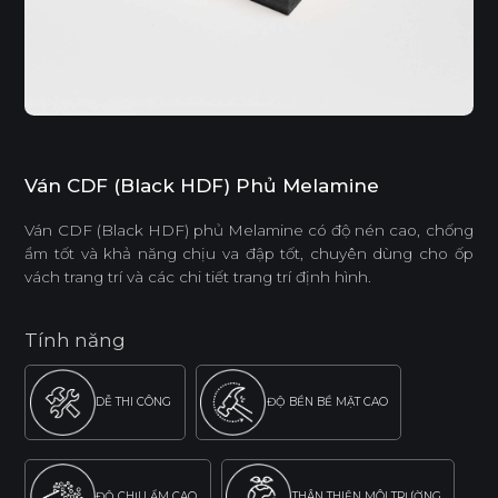
Ván CDF (Black HDF) Phủ Melamine
Ván CDF (Black HDF) phủ Melamine có độ nén cao, chống
ẩm tốt và khả năng chịu va đập tốt, chuyên dùng cho ốp
vách trang trí và các chi tiết trang trí định hình.
Tính năng
DỄ THI CÔNG
ĐỘ BỀN BỀ MẶT CAO
ĐỘ CHỊU ẨM CAO
THÂN THIỆN MÔI TRƯỜNG