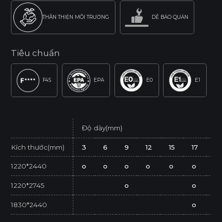
THÂN THIỆN MÔI TRƯỜNG
DỄ BẢO QUẢN
Tiêu chuẩn
F4S
EPA
E0
E1
Độ dày(mm)
Kích thước(mm)
3
6
9
12
15
17
2
1220*2440
o
o
o
o
o
o
o
1220*2745
o
o
1830*2440
o