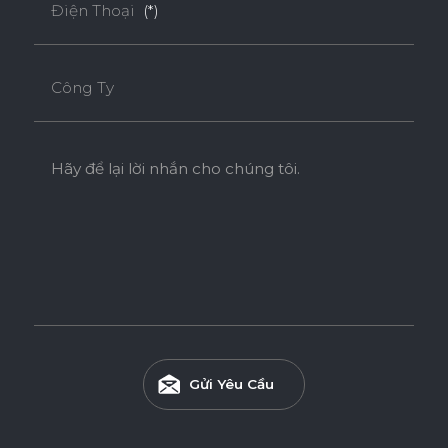
Điện Thoại
(*)
* Tuỳ theo mã sản phẩm sẽ có kích thước khác
nhau.
Công Ty
Hãy để lại lời nhắn cho chúng tôi.
Gửi Yêu Cầu