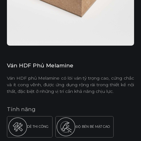
Ván HDF Phủ Melamine
Ván HDF phủ Melamine có lõi ván tỷ trọng cao, cứng chắc
và ít cong vênh, được ứng dụng rộng rãi trong thiết kế nội
thất, đặc biệt ở những vị trí cần khả năng chịu lực.
Tính năng
DỄ THI CÔNG
ĐỘ BỀN BỀ MẶT CAO