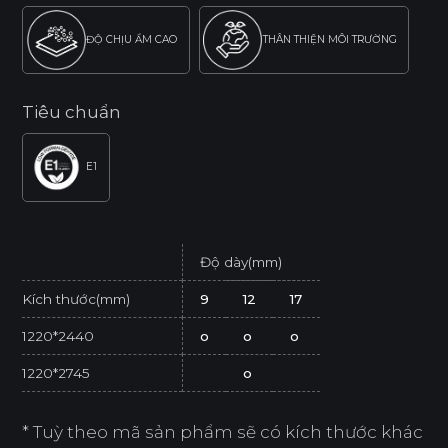
ĐỘ CHỊU ẨM CAO
THÂN THIỆN MÔI TRƯỜNG
Tiêu chuẩn
E1
Độ dày(mm)
Kích thước(mm)
9
12
17
1220*2440
o
o
o
1220*2745
o
* Tuỳ theo mã sản phẩm sẽ có kích thước khác