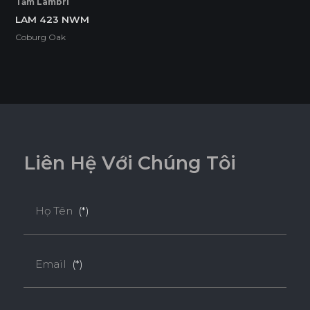
Tấm Lambri
LAM 423 NWM
THÂN THIỆN MÔI TRƯỜNG
Coburg Oak
Tiêu chuẩn
ENF
F4S
EPA
L
i
ê
n
H
ệ
V
ớ
i
C
h
ú
n
g
T
ô
i
SUPER E0
Họ Tên
(*)
Độ dày(mm)
Email
(*)
Kích thước(mm)
9
18
1220*2440
o
o