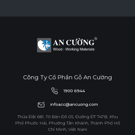
Ván WPB Phủ Melamine
Ván WPB phủ Melamine sử dụng lõi nhựa WPB chống
nước, lý tưởng cho những không gian có độ ẩm cao như
Công Ty Cổ Phần Gỗ An Cường
khu vực bếp và nhà vệ sinh.
1900 6944
Tính năng
1900 6944
infoacc@ancuong.com
CHỐNG NƯỚC
CHỐNG MỐI MỌT
infoacc@ancuong.com
Thửa Đất 681, Tờ Bản Đồ 05, Đường ĐT 747B, Khu
Phố Phước Hải, Phường Tân Khánh, Thành Phố Hồ
Chí Minh, Việt Nam