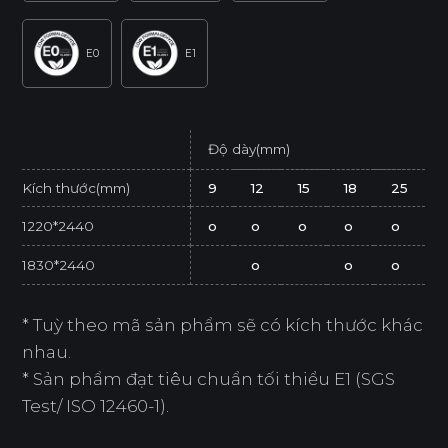
E0
E1
Độ dày(mm)
Kích thước(mm)
9
12
15
18
25
1220*2440
o
o
o
o
o
1830*2440
o
o
o
* Tuỳ theo mã sản phẩm sẽ có kích thước khác
nhau.
* Sản phẩm đạt tiêu chuẩn tối thiểu E1 (SGS
Test/ ISO 12460-1).