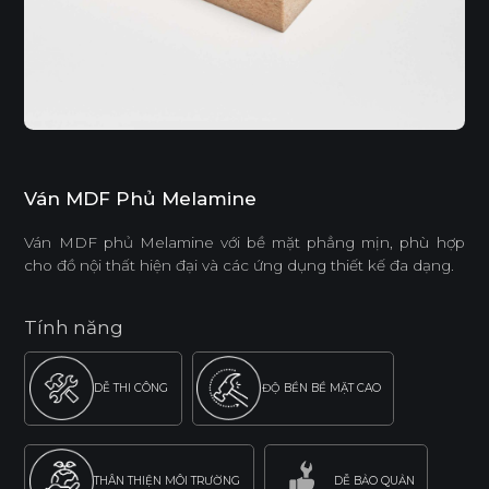
Ván MDF Phủ Melamine
Ván MDF phủ Melamine với bề mặt phẳng mịn, phù hợp
cho đồ nội thất hiện đại và các ứng dụng thiết kế đa dạng.
Tính năng
DỄ THI CÔNG
ĐỘ BỀN BỀ MẶT CAO
THÂN THIỆN MÔI TRƯỜNG
DỄ BẢO QUẢN