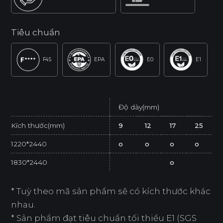
Tiêu chuẩn
F4S
EPA
E0
E1
Độ dày(mm)
Kích thước(mm)
9
12
17
25
1220*2440
o
o
o
o
1830*2440
o
* Tuỳ theo mã sản phẩm sẽ có kích thước khác
nhau.
* Sản phẩm đạt tiêu chuẩn tối thiểu E1 (SGS