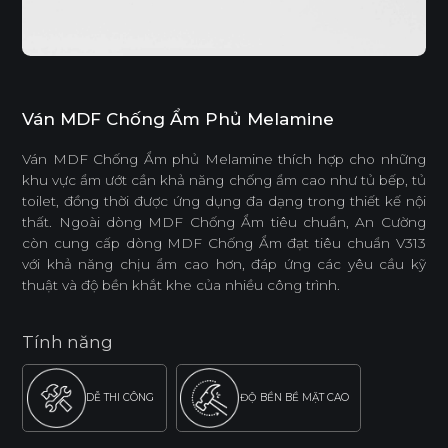
Ván MDF Chống Ẩm Phủ Melamine
Ván MDF Chống Ẩm phủ Melamine thích hợp cho những
khu vực ẩm ướt cần khả năng chống ẩm cao như tủ bếp, tủ
toilet, đồng thời được ứng dụng đa dạng trong thiết kế nội
thất. Ngoài dòng MDF Chống Ẩm tiêu chuẩn, An Cường
còn cung cấp dòng MDF Chống Ẩm đạt tiêu chuẩn V313
với khả năng chịu ẩm cao hơn, đáp ứng các yêu cầu kỹ
thuật và độ bền khắt khe của nhiều công trình.
Tính năng
DỄ THI CÔNG
ĐỘ BỀN BỀ MẶT CAO