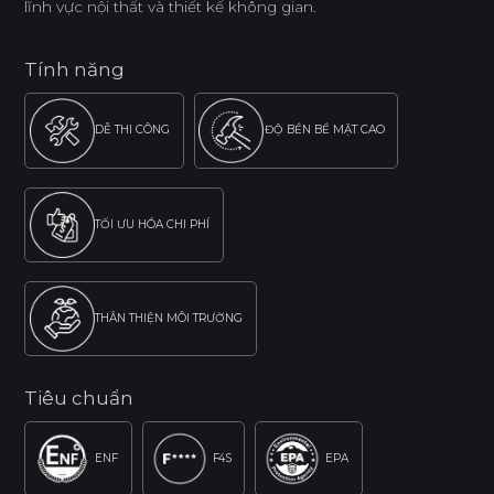
lĩnh vực nội thất và thiết kế không gian.
Tính năng
DỄ THI CÔNG
ĐỘ BỀN BỀ MẶT CAO
TỐI ƯU HÓA CHI PHÍ
THÂN THIỆN MÔI TRƯỜNG
Tiêu chuẩn
ENF
F4S
EPA