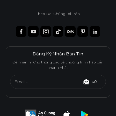
DỄ THI CÔNG
ĐỘ BỀN BỀ MẶT CAO
Theo Dõi Chúng Tôi Trên
THÂN THIỆN MÔI TRƯỜNG
Tiêu chuẩn
Đăng Ký Nhận Bản Tin
E0
Để nhận những thông báo về chương trình hấp dẫn
nhanh nhất.
Email...
Gửi
Độ dày(mm)
Kích thước(mm)
6
8
10
12
15
17
1220*2440
o
o
o
o
o
o