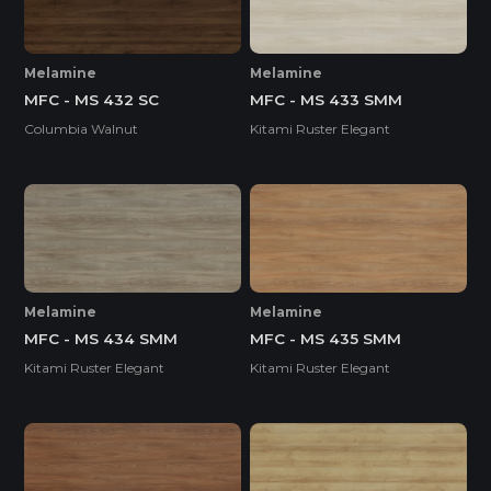
Melamine
Melamine
MFC - MS 432 SC
MFC - MS 433 SMM
Columbia Walnut
Kitami Ruster Elegant
Melamine
Melamine
MFC - MS 434 SMM
MFC - MS 435 SMM
Kitami Ruster Elegant
Kitami Ruster Elegant