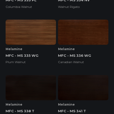
MFC - MS 333 PL
MFC - MS 334 NV
Columbia Walnut
Walnut Rigato
Melamine
Melamine
MFC - MS 335 WG
MFC - MS 336 WG
Plum Walnut
Canadian Walnut
Melamine
Melamine
MFC - MS 338 T
MFC - MS 341 T