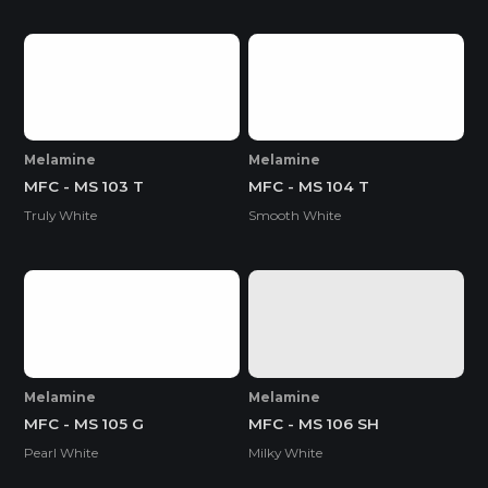
Melamine
Melamine
MFC - MS 103 T
MFC - MS 104 T
Truly White
Smooth White
Melamine
Melamine
MFC - MS 105 G
MFC - MS 106 SH
Pearl White
Milky White