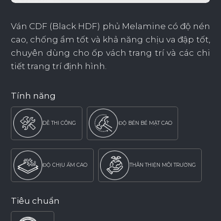
Ván CDF (Black HDF) phủ Melamine có độ nén
cao, chống ẩm tốt và khả năng chịu va đập tốt,
chuyên dùng cho ốp vách trang trí và các chi
tiết trang trí định hình.
Tính năng
DỄ THI CÔNG
ĐỘ BỀN BỀ MẶT CAO
ĐỘ CHỊU ẨM CAO
THÂN THIỆN MÔI TRƯỜNG
Tiêu chuẩn