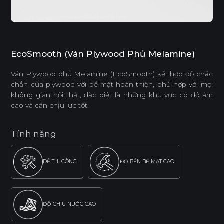
EcoSmooth (Ván Plywood Phủ Melamine)
Ván Plywood phủ Melamine (EcoSmooth) kết hợp độ chắc
chắn của plywood với bề mặt hoàn thiện, phù hợp với mọi
không gian nội thất, đặc biệt là những khu vực có độ ẩm
cao và cần chịu lực tốt.
Tính năng
DỄ THI CÔNG
ĐỘ BỀN BỀ MẶT CAO
ĐỘ CHỊU NƯỚC CAO