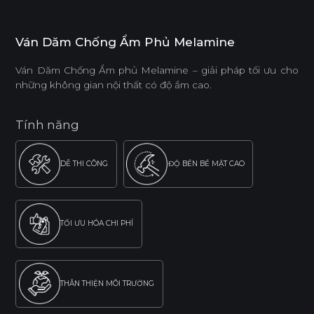
Ván Dăm Chống Ẩm Phủ Melamine
Ván Dăm Chống Ẩm phủ Melamine – giải pháp tối ưu cho
những không gian nội thất có độ ẩm cao.
Tính năng
DỄ THI CÔNG
ĐỘ BỀN BỀ MẶT CAO
TỐI ƯU HÓA CHI PHÍ
THÂN THIỆN MÔI TRƯỜNG