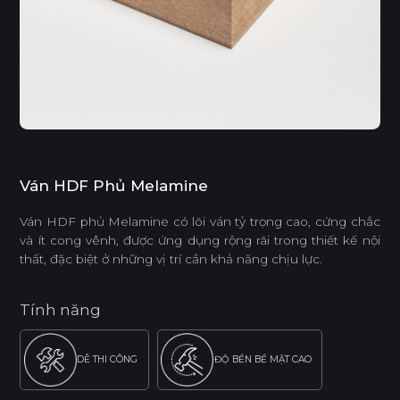
Ván HDF Phủ Melamine
Ván HDF phủ Melamine có lõi ván tỷ trọng cao, cứng chắc
và ít cong vênh, được ứng dụng rộng rãi trong thiết kế nội
thất, đặc biệt ở những vị trí cần khả năng chịu lực.
Tính năng
DỄ THI CÔNG
ĐỘ BỀN BỀ MẶT CAO