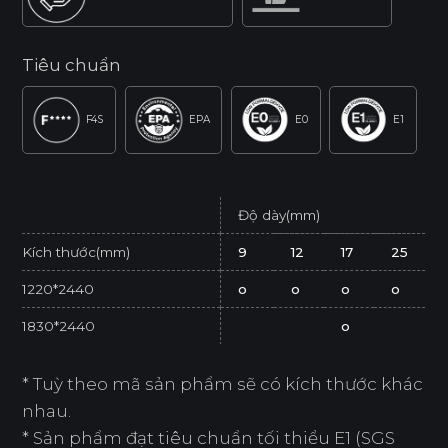
Tiêu chuẩn
F4S
EPA
E0
E1
Độ dày(mm)
Kích thước(mm)
9
12
17
25
1220*2440
o
o
o
o
1830*2440
o
* Tuỳ theo mã sản phẩm sẽ có kích thước khác
nhau.
* Sản phẩm đạt tiêu chuẩn tối thiểu E1 (SGS