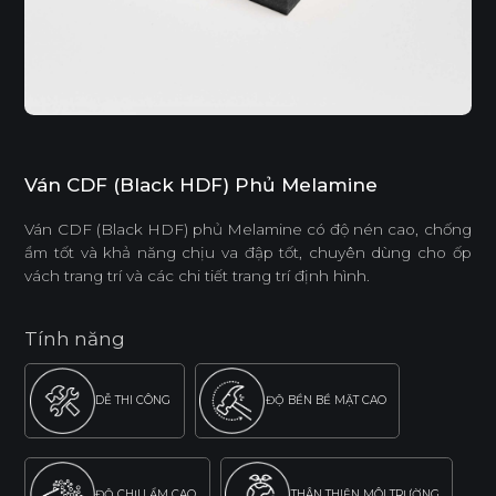
Ván CDF (Black HDF) Phủ Melamine
Ván CDF (Black HDF) phủ Melamine có độ nén cao, chống
ẩm tốt và khả năng chịu va đập tốt, chuyên dùng cho ốp
vách trang trí và các chi tiết trang trí định hình.
Tính năng
DỄ THI CÔNG
ĐỘ BỀN BỀ MẶT CAO
ĐỘ CHỊU ẨM CAO
THÂN THIỆN MÔI TRƯỜNG