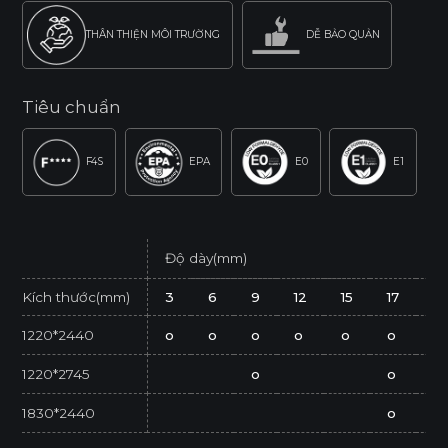
THÂN THIỆN MÔI TRƯỜNG
DỄ BẢO QUẢN
Tiêu chuẩn
F4S
EPA
E0
E1
Độ dày(mm)
Kích thước(mm)
3
6
9
12
15
17
2
1220*2440
o
o
o
o
o
o
o
1220*2745
o
o
1830*2440
o