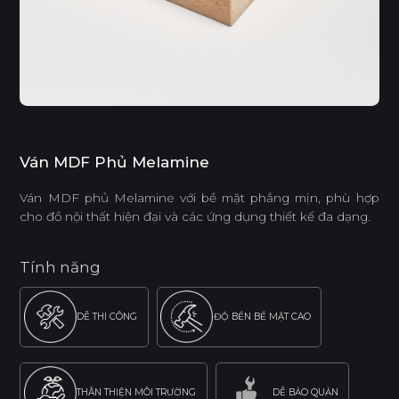
Ván MDF Phủ Melamine
Ván MDF phủ Melamine với bề mặt phẳng mịn, phù hợp
cho đồ nội thất hiện đại và các ứng dụng thiết kế đa dạng.
Tính năng
DỄ THI CÔNG
ĐỘ BỀN BỀ MẶT CAO
THÂN THIỆN MÔI TRƯỜNG
DỄ BẢO QUẢN