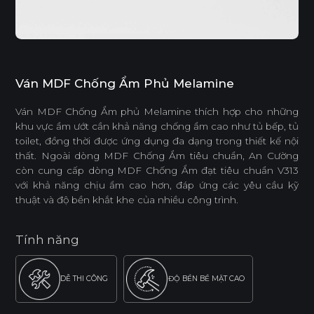
Ván MDF Chống Ẩm Phủ Melamine
Ván MDF Chống Ẩm phủ Melamine thích hợp cho những
khu vực ẩm ướt cần khả năng chống ẩm cao như tủ bếp, tủ
toilet, đồng thời được ứng dụng đa dạng trong thiết kế nội
thất. Ngoài dòng MDF Chống Ẩm tiêu chuẩn, An Cường
còn cung cấp dòng MDF Chống Ẩm đạt tiêu chuẩn V313
với khả năng chịu ẩm cao hơn, đáp ứng các yêu cầu kỹ
thuật và độ bền khắt khe của nhiều công trình.
Tính năng
DỄ THI CÔNG
ĐỘ BỀN BỀ MẶT CAO