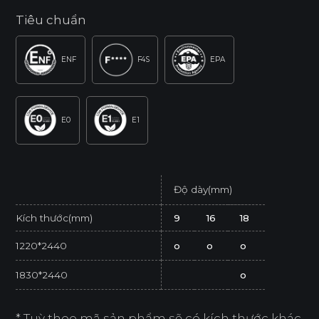
Tiêu chuẩn
ENF
F4S
EPA
E0
E1
Độ dày(mm)
Kích thước(mm)
9
16
18
1220*2440
o
o
o
1830*2440
o
* Tuỳ theo mã sản phẩm sẽ có kích thước khác