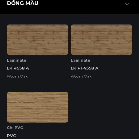
ĐỒNG MÀU
Tiêu chuẩn
ĐỒNG MÀU
E0
Độ dày(mm)
Laminate
Laminate
LK 4558 A
LK PF4558 A
Kích thước(mm)
18
Wotan Oak
Wotan Oak
1220*2440
o
Chỉ PVC
PVC