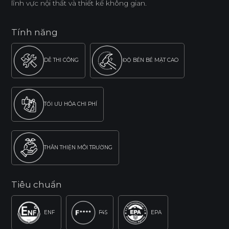
lĩnh vực nội thất và thiết kế không gian.
Tính năng
DỄ THI CÔNG
ĐỘ BỀN BỀ MẶT CAO
TỐI ƯU HÓA CHI PHÍ
THÂN THIỆN MÔI TRƯỜNG
Tiêu chuẩn
ENF
F4S
EPA