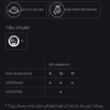
ĐỘ CHỊU ẨM CAO
THÂN THIỆN MÔI TRƯỜNG
Tiêu chuẩn
E1
Độ dày(mm)
Kích thước(mm)
9
12
17
1220*2440
o
o
o
1220*2745
o
* Tuỳ theo mã sản phẩm sẽ có kích thước khác