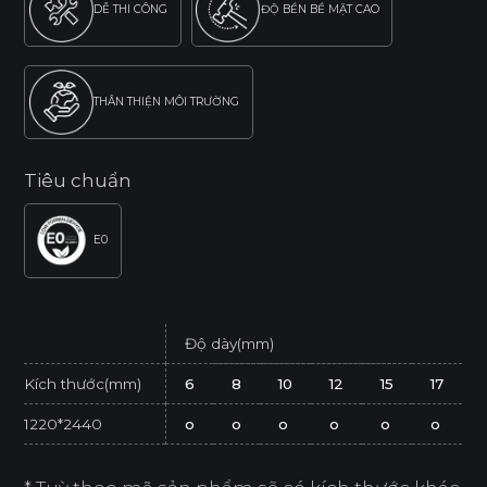
DỄ THI CÔNG
ĐỘ BỀN BỀ MẶT CAO
THÂN THIỆN MÔI TRƯỜNG
Tiêu chuẩn
E0
Độ dày(mm)
Kích thước(mm)
6
8
10
12
15
17
1220*2440
o
o
o
o
o
o