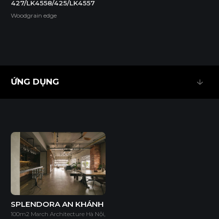
427/LK4558/425/LK4557
Woodgrain edge
ỨNG DỤNG
ỨNG DỤNG
SPLENDORA AN KHÁNH
100m2 March Architecture Hà Nội,