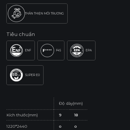
THÂN THIỆN MÔI TRƯỜNG
Tiêu chuẩn
ENF
F4S
EPA
SUPER E0
Độ dày(mm)
Kích thước(mm)
9
18
1220*2440
o
o