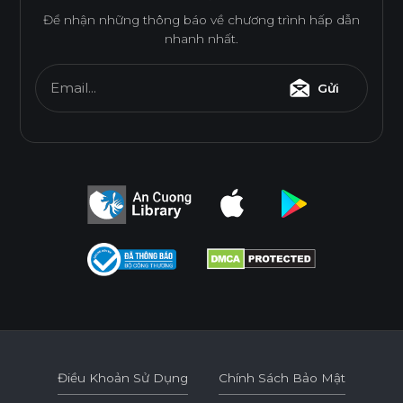
1220*2440
o
o
o
o
o
o
Để nhận những thông báo về chương trình hấp dẫn
nhanh nhất.
* Tuỳ theo mã sản phẩm sẽ có kích thước khác
nhau.
Email...
Gửi
Điều Khoản Sử Dụng
Chính Sách Bảo Mật