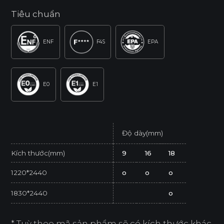
Tiêu chuẩn
ENF
F4S
EPA
E0
E1
Độ dày(mm)
Kích thước(mm)
9
16
18
1220*2440
o
o
o
1830*2440
o
* Tuỳ theo mã sản phẩm sẽ có kích thước khác