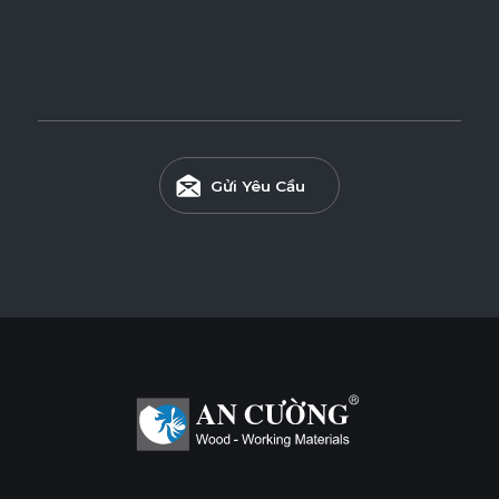
* Tuỳ theo mã sản phẩm sẽ có kích thước khác
nhau.
Gửi Yêu Cầu
Ván WPB Phủ Melamine
Ván WPB phủ Melamine sử dụng lõi nhựa WPB chống
nước, lý tưởng cho những không gian có độ ẩm cao như
khu vực bếp và nhà vệ sinh.
Tính năng
CHỐNG NƯỚC
CHỐNG MỐI MỌT