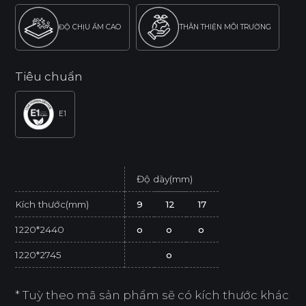
ĐỘ CHỊU ẨM CAO
THÂN THIỆN MÔI TRƯỜNG
Tiêu chuẩn
E1
Độ dày(mm)
Kích thước(mm)
9
12
17
1220*2440
o
o
o
1220*2745
o
* Tuỳ theo mã sản phẩm sẽ có kích thước khác