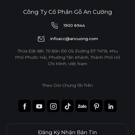
Công Ty Cổ Phần Gỗ An Cường
DỄ THI CÔNG
ĐỘ BỀN BỀ MẶT CAO
1900 6944
1900 6944
infoacc@ancuong.com
THÂN THIỆN MÔI TRƯỜNG
infoacc@ancuong.com
Thửa Đất 681, Tờ Bản Đồ 05, Đường ĐT 747B, Khu
Phố Phước Hải, Phường Tân Khánh, Thành Phố Hồ
Chí Minh, Việt Nam
Tiêu chuẩn
Theo Dõi Chúng Tôi Trên
E0
Độ dày(mm)
Kích thước(mm)
6
8
10
12
15
17
Đăng Ký Nhận Bản Tin