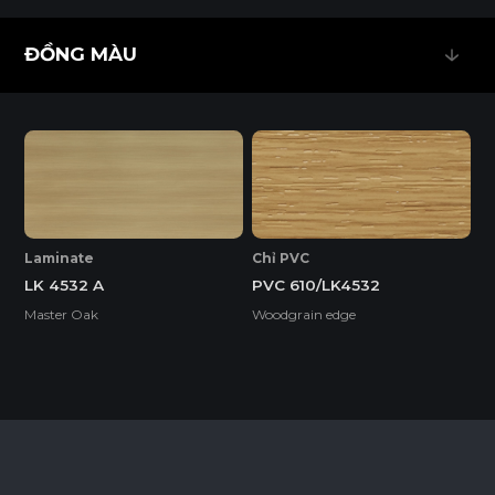
ĐỒNG MÀU
ĐỒNG MÀU
EcoSmooth (Ván Plywood Phủ Melamine)
Ván Plywood phủ Melamine (EcoSmooth) kết hợp độ chắc
chắn của plywood với bề mặt hoàn thiện, phù hợp với mọi
không gian nội thất, đặc biệt là những khu vực có độ ẩm
cao và cần chịu lực tốt.
Laminate
Chỉ PVC
LK 4532 A
PVC 610/LK4532
Tính năng
Master Oak
Woodgrain edge
DỄ THI CÔNG
ĐỘ BỀN BỀ MẶT CAO
ĐỘ CHỊU NƯỚC CAO