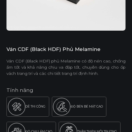
Ván CDF (Black HDF) Phủ Melamine
Ván CDF (Black HDF) phủ Melamine có độ nén cao, chống
ẩm tốt và khả năng chịu va đập tốt, chuyên dùng cho ốp
vách trang trí và các chi tiết trang trí định hình.
Tính năng
DỄ THI CÔNG
ĐỘ BỀN BỀ MẶT CAO
ĐỘ CHỊU ẨM CAO
THÂN THIỆN MÔI TRƯỜNG