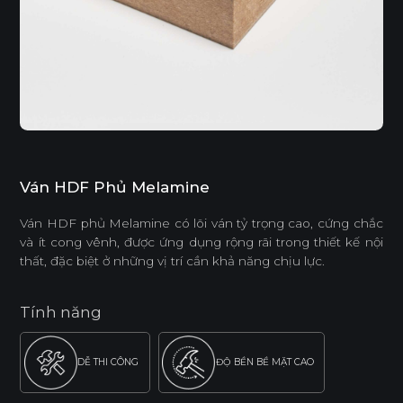
Ván HDF Phủ Melamine
Ván HDF phủ Melamine có lõi ván tỷ trọng cao, cứng chắc
và ít cong vênh, được ứng dụng rộng rãi trong thiết kế nội
thất, đặc biệt ở những vị trí cần khả năng chịu lực.
Tính năng
DỄ THI CÔNG
ĐỘ BỀN BỀ MẶT CAO