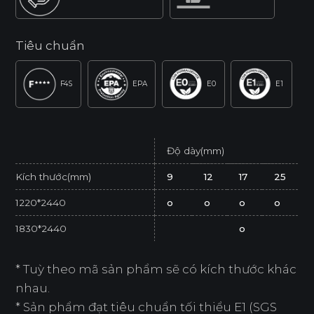
Tiêu chuẩn
F4S
EPA
E0
E1
Độ dày(mm)
Kích thước(mm)
9
12
17
25
1220*2440
o
o
o
o
1830*2440
o
* Tuỳ theo mã sản phẩm sẽ có kích thước khác
nhau.
* Sản phẩm đạt tiêu chuẩn tối thiểu E1 (SGS