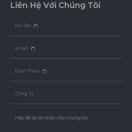
L
i
ê
n
H
ệ
V
ớ
i
C
h
ú
n
g
T
ô
i
THÂN THIỆN MÔI TRƯỜNG
Họ Tên
(*)
Tiêu chuẩn
Email
(*)
ENF
F4S
EPA
Điện Thoại
(*)
SUPER E0
Công Ty
Độ dày(mm)
Kích thước(mm)
9
18
Hãy để lại lời nhắn cho chúng tôi.
1220*2440
o
o