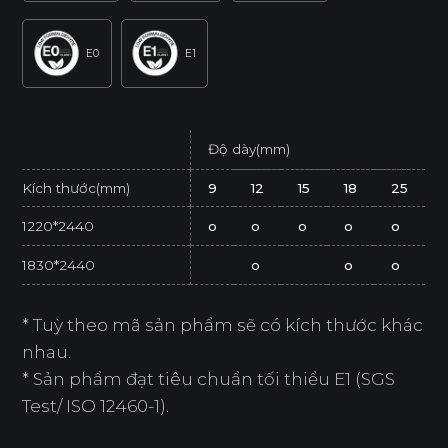
E0
E1
Độ dày(mm)
Kích thước(mm)
9
12
15
18
25
1220*2440
o
o
o
o
o
1830*2440
o
o
o
* Tuỳ theo mã sản phẩm sẽ có kích thước khác
nhau.
* Sản phẩm đạt tiêu chuẩn tối thiểu E1 (SGS
Test/ ISO 12460-1).