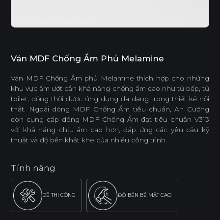
Ván MDF Chống Ẩm Phủ Melamine
Ván MDF Chống Ẩm phủ Melamine thích hợp cho những
khu vực ẩm ướt cần khả năng chống ẩm cao như tủ bếp, tủ
toilet, đồng thời được ứng dụng đa dạng trong thiết kế nội
thất. Ngoài dòng MDF Chống Ẩm tiêu chuẩn, An Cường
còn cung cấp dòng MDF Chống Ẩm đạt tiêu chuẩn V313
với khả năng chịu ẩm cao hơn, đáp ứng các yêu cầu kỹ
thuật và độ bền khắt khe của nhiều công trình.
Tính năng
DỄ THI CÔNG
ĐỘ BỀN BỀ MẶT CAO