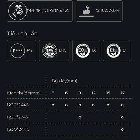
THÂN THIỆN MÔI TRƯỜNG
DỄ BẢO QUẢN
Tiêu chuẩn
F4S
EPA
E0
E1
Độ dày(mm)
Kích thước(mm)
3
6
9
12
15
17
2
1220*2440
o
o
o
o
o
o
o
1220*2745
o
o
1830*2440
o