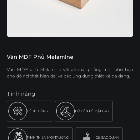
Ván MDF Phủ Melamine
Ván MDF phủ Melamine với bề mặt phẳng mịn, phù hợp
cho đồ nội thất hiện đại và các ứng dụng thiết kế đa dạng.
Tính năng
DỄ THI CÔNG
ĐỘ BỀN BỀ MẶT CAO
THÂN THIỆN MÔI TRƯỜNG
DỄ BẢO QUẢN