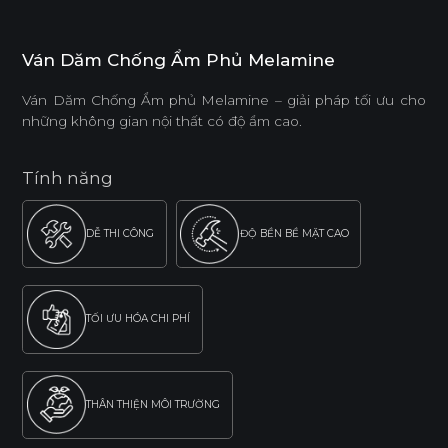
Ván Dăm Chống Ẩm Phủ Melamine
Ván Dăm Chống Ẩm phủ Melamine – giải pháp tối ưu cho
những không gian nội thất có độ ẩm cao.
Tính năng
DỄ THI CÔNG
ĐỘ BỀN BỀ MẶT CAO
TỐI ƯU HÓA CHI PHÍ
THÂN THIỆN MÔI TRƯỜNG