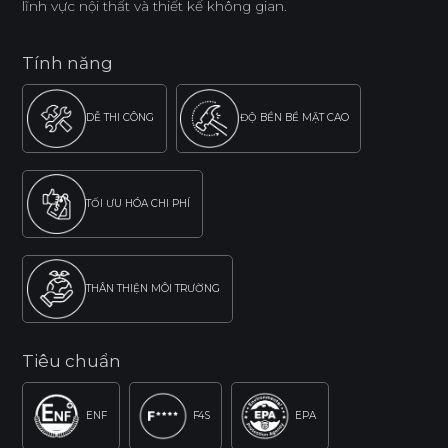
lĩnh vực nội thất và thiết kế không gian.
Tính năng
DỄ THI CÔNG
ĐỘ BỀN BỀ MẶT CAO
TỐI ƯU HÓA CHI PHÍ
THÂN THIỆN MÔI TRƯỜNG
Tiêu chuẩn
ENF
F4S
EPA