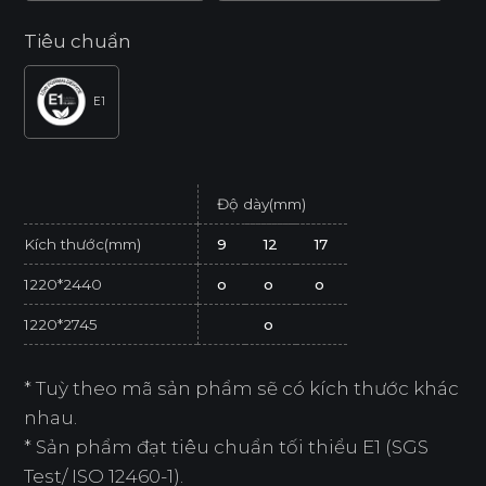
Tiêu chuẩn
E1
Độ dày(mm)
Kích thước(mm)
9
12
17
1220*2440
o
o
o
1220*2745
o
* Tuỳ theo mã sản phẩm sẽ có kích thước khác
nhau.
* Sản phẩm đạt tiêu chuẩn tối thiểu E1 (SGS
Test/ ISO 12460-1).