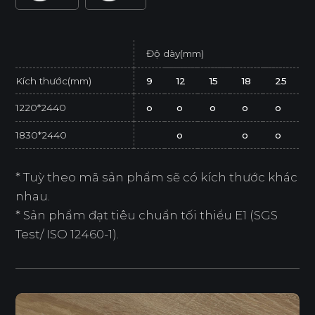
Độ dày(mm)
Kích thước(mm)
9
12
15
18
25
1220*2440
o
o
o
o
o
1830*2440
o
o
o
* Tuỳ theo mã sản phẩm sẽ có kích thước khác
nhau.
* Sản phẩm đạt tiêu chuẩn tối thiểu E1 (SGS
Test/ ISO 12460-1).