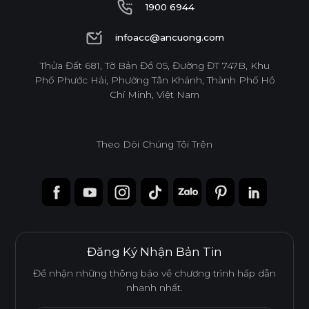
1900 6944
1900 6944
infoacc@ancuong.com
infoacc@ancuong.com
Thửa Đất 681, Tờ Bản Đồ 05, Đường ĐT 747B, Khu
Ván WPB Phủ Melamine
Phố Phước Hải, Phường Tân Khánh, Thành Phố Hồ
Chí Minh, Việt Nam
Ván WPB phủ Melamine sử dụng lõi nhựa WPB chống
nước, lý tưởng cho những không gian có độ ẩm cao như
khu vực bếp và nhà vệ sinh.
Theo Dõi Chúng Tôi Trên
Tính năng
CHỐNG NƯỚC
CHỐNG MỐI MỌT
Đăng Ký Nhận Bản Tin
DỄ THI CÔNG
ĐỘ BỀN BỀ MẶT CAO
Để nhận những thông báo về chương trình hấp dẫn
nhanh nhất.