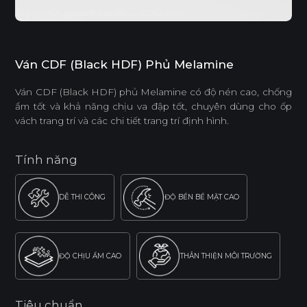
Ván CDF (Black HDF) Phủ Melamine
Ván CDF (Black HDF) phủ Melamine có độ nén cao, chống
ẩm tốt và khả năng chịu va đập tốt, chuyên dùng cho ốp
vách trang trí và các chi tiết trang trí định hình.
Tính năng
DỄ THI CÔNG
ĐỘ BỀN BỀ MẶT CAO
ĐỘ CHỊU ẨM CAO
THÂN THIỆN MÔI TRƯỜNG
Tiêu chuẩn