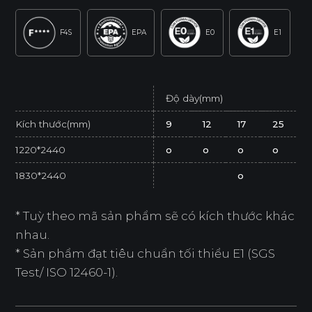
F4S
EPA
E0
E1
Độ dày(mm)
Kích thước(mm)
9
12
17
25
1220*2440
o
o
o
o
1830*2440
o
* Tuỳ theo mã sản phẩm sẽ có kích thước khác
nhau.
* Sản phẩm đạt tiêu chuẩn tối thiểu E1 (SGS
Test/ ISO 12460-1).