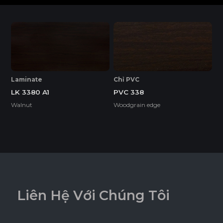
ĐỒNG MÀU
EcoSmooth (Ván Plywood Phủ Melamine)
Ván Plywood phủ Melamine (EcoSmooth) kết hợp độ chắc
chắn của plywood với bề mặt hoàn thiện, phù hợp với mọi
không gian nội thất, đặc biệt là những khu vực có độ ẩm
cao và cần chịu lực tốt.
Laminate
Chỉ PVC
LK 3380 A1
PVC 338
Tính năng
Walnut
Woodgrain edge
DỄ THI CÔNG
ĐỘ BỀN BỀ MẶT CAO
ĐỘ CHỊU NƯỚC CAO
L
i
ê
n
H
ệ
V
ớ
i
C
h
ú
n
g
T
ô
i
THÂN THIỆN MÔI TRƯỜNG