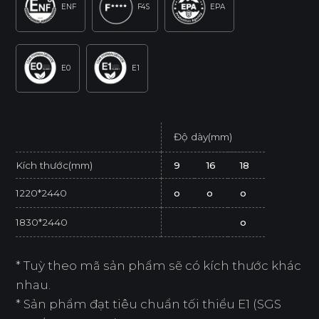
ENF
F4S
EPA
E0
E1
Độ dày(mm)
Kích thước(mm)
9
16
18
1220*2440
o
o
o
1830*2440
o
* Tuỳ theo mã sản phẩm sẽ có kích thước khác
nhau.
* Sản phẩm đạt tiêu chuẩn tối thiểu E1 (SGS