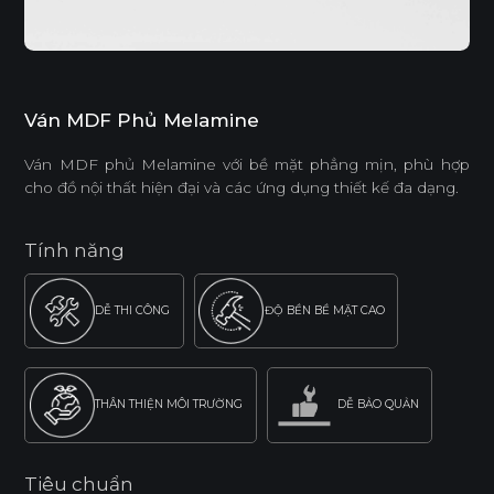
Ván MDF Phủ Melamine
Ván MDF phủ Melamine với bề mặt phẳng mịn, phù hợp
cho đồ nội thất hiện đại và các ứng dụng thiết kế đa dạng.
Tính năng
DỄ THI CÔNG
ĐỘ BỀN BỀ MẶT CAO
THÂN THIỆN MÔI TRƯỜNG
DỄ BẢO QUẢN
Tiêu chuẩn