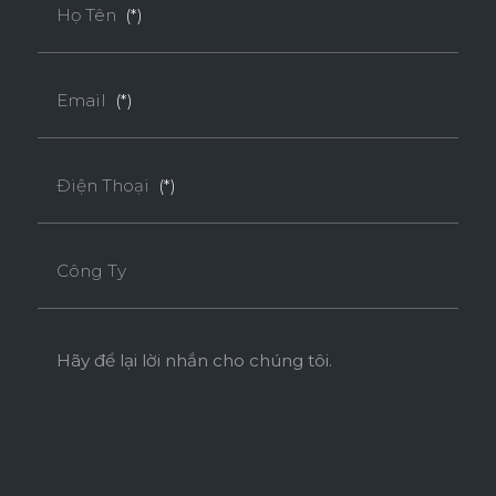
Họ Tên
(*)
Tiêu chuẩn
Email
(*)
ENF
F4S
EPA
Điện Thoại
(*)
SUPER E0
Công Ty
Độ dày(mm)
Kích thước(mm)
9
18
Hãy để lại lời nhắn cho chúng tôi.
1220*2440
o
o
* Tuỳ theo mã sản phẩm sẽ có kích thước khác