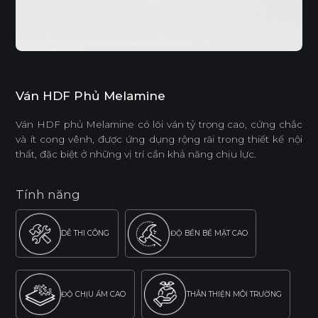
Ván HDF Phủ Melamine
Ván HDF phủ Melamine có lõi ván tỷ trọng cao, cứng chắc
và ít cong vênh, được ứng dụng rộng rãi trong thiết kế nội
thất, đặc biệt ở những vị trí cần khả năng chịu lực.
Tính năng
DỄ THI CÔNG
ĐỘ BỀN BỀ MẶT CAO
ĐỘ CHỊU ẨM CAO
THÂN THIỆN MÔI TRƯỜNG