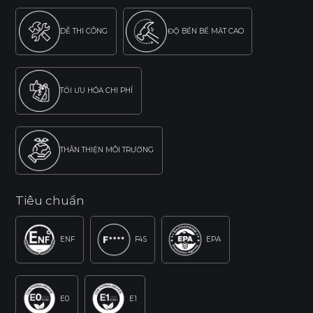
DỄ THI CÔNG
ĐỘ BỀN BỀ MẶT CAO
TỐI ƯU HÓA CHI PHÍ
THÂN THIỆN MÔI TRƯỜNG
Tiêu chuẩn
ENF
F4S
EPA
E0
E1