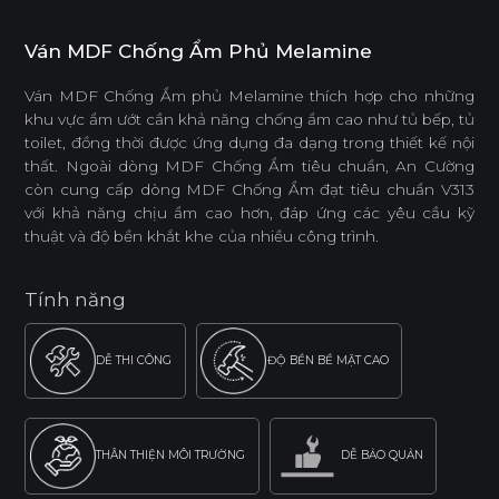
Ván MDF Chống Ẩm Phủ Melamine
Ván MDF Chống Ẩm phủ Melamine thích hợp cho những
khu vực ẩm ướt cần khả năng chống ẩm cao như tủ bếp, tủ
toilet, đồng thời được ứng dụng đa dạng trong thiết kế nội
thất. Ngoài dòng MDF Chống Ẩm tiêu chuẩn, An Cường
còn cung cấp dòng MDF Chống Ẩm đạt tiêu chuẩn V313
với khả năng chịu ẩm cao hơn, đáp ứng các yêu cầu kỹ
thuật và độ bền khắt khe của nhiều công trình.
Tính năng
DỄ THI CÔNG
ĐỘ BỀN BỀ MẶT CAO
THÂN THIỆN MÔI TRƯỜNG
DỄ BẢO QUẢN