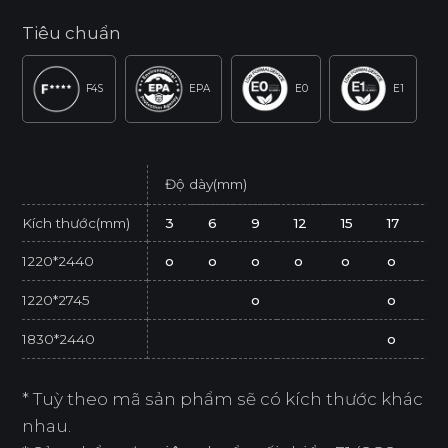
Tiêu chuẩn
F4S
EPA
E0
E1
Độ dày(mm)
Kích thước(mm)
3
6
9
12
15
17
2
1220*2440
o
o
o
o
o
o
o
1220*2745
o
o
1830*2440
o
* Tuỳ theo mã sản phẩm sẽ có kích thước khác
nhau.