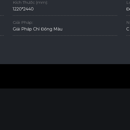
Kích Thước (mm):
L
1220*2440
Đ
Giải Pháp:
N
Giải Pháp Chỉ Đồng Màu
C