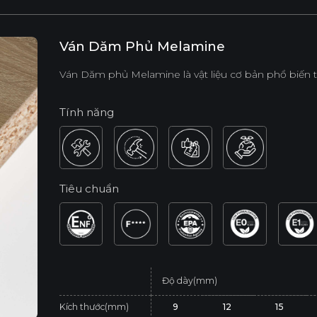
Ván Dăm Phủ Melamine
Ván Dăm phủ Melamine là vật liệu cơ bản phổ biến tro
Tính năng
Tiêu chuẩn
Độ dày(mm)
Kích thước(mm)
9
12
15