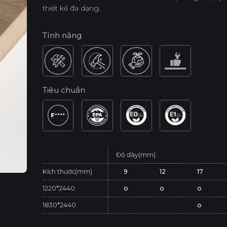
thiết kế đa dạng.
Tính năng
Tiêu chuẩn
Độ dày(mm)
Kích thước(mm)
9
12
17
1220*2440
o
o
o
1830*2440
o