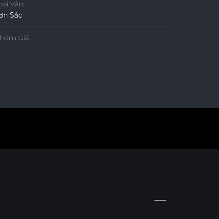
oại Vân:
ơn Sắc
hóm Giá: