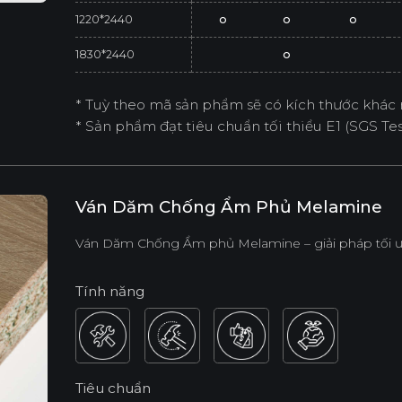
1220*2440
o
o
o
1830*2440
o
* Tuỳ theo mã sản phẩm sẽ có kích thước khác 
* Sản phẩm đạt tiêu chuẩn tối thiểu E1 (SGS Test
Ván Dăm Chống Ẩm Phủ Melamine
Ván Dăm Chống Ẩm phủ Melamine – giải pháp tối ư
Tính năng
Tiêu chuẩn