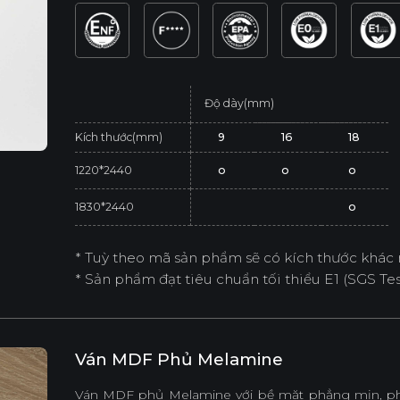
Độ dày(mm)
Kích thước(mm)
9
16
18
1220*2440
o
o
o
1830*2440
o
* Tuỳ theo mã sản phẩm sẽ có kích thước khác 
* Sản phẩm đạt tiêu chuẩn tối thiểu E1 (SGS Test
Ván MDF Phủ Melamine
Ván MDF phủ Melamine với bề mặt phẳng mịn, phù