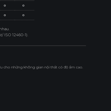
o
o
o
o
nhau.
/ ISO 12460-1).
u cho những không gian nội thất có độ ẩm cao.