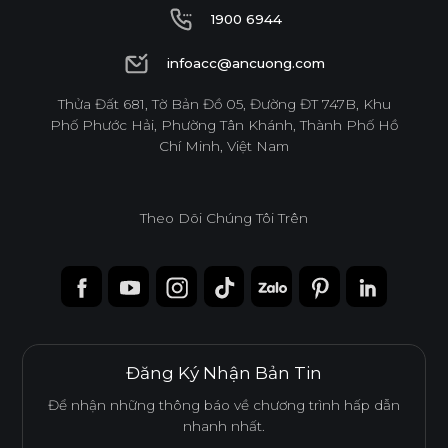
THÂN THIỆN MÔI TRƯỜNG
1900 6944
1900 6944
infoacc@ancuong.com
Tiêu chuẩn
infoacc@ancuong.com
Thửa Đất 681, Tờ Bản Đồ 05, Đường ĐT 747B, Khu
Phố Phước Hải, Phường Tân Khánh, Thành Phố Hồ
E0
Chí Minh, Việt Nam
Theo Dõi Chúng Tôi Trên
Độ dày(mm)
Kích thước(mm)
6
8
10
12
15
17
1220*2440
o
o
o
o
o
o
* Tuỳ theo mã sản phẩm sẽ có kích thước khác
Đăng Ký Nhận Bản Tin
nhau.
Để nhận những thông báo về chương trình hấp dẫn
nhanh nhất.