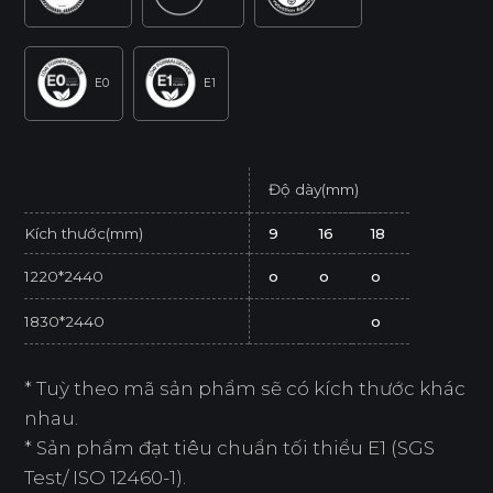
E0
E1
Độ dày(mm)
Kích thước(mm)
9
16
18
1220*2440
o
o
o
1830*2440
o
* Tuỳ theo mã sản phẩm sẽ có kích thước khác
nhau.
* Sản phẩm đạt tiêu chuẩn tối thiểu E1 (SGS
Test/ ISO 12460-1).