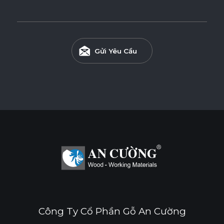
Ván WPB Phủ Melamine
Gửi Yêu Cầu
Ván WPB phủ Melamine sử dụng lõi nhựa WPB chống
nước, lý tưởng cho những không gian có độ ẩm cao như
khu vực bếp và nhà vệ sinh.
Tính năng
CHỐNG NƯỚC
CHỐNG MỐI MỌT
DỄ THI CÔNG
ĐỘ BỀN BỀ MẶT CAO
Công Ty Cổ Phần Gỗ An Cường