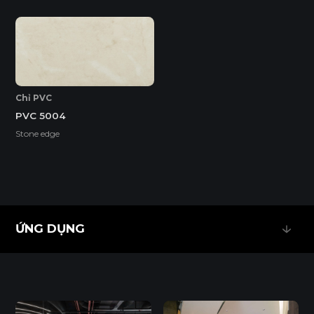
EcoSmooth (Ván Plywood Phủ Melamine)
Ván Plywood phủ Melamine (EcoSmooth) kết hợp độ chắc
chắn của plywood với bề mặt hoàn thiện, phù hợp với mọi
không gian nội thất, đặc biệt là những khu vực có độ ẩm
cao và cần chịu lực tốt.
Chỉ PVC
PVC 5004
Tính năng
Stone edge
DỄ THI CÔNG
ĐỘ BỀN BỀ MẶT CAO
ĐỘ CHỊU NƯỚC CAO
ỨNG DỤNG
ỨNG DỤNG
THÂN THIỆN MÔI TRƯỜNG