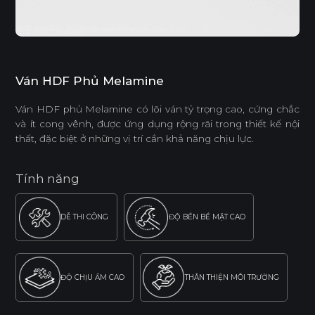
Ván HDF Phủ Melamine
Ván HDF phủ Melamine có lõi ván tỷ trọng cao, cứng chắc
và ít cong vênh, được ứng dụng rộng rãi trong thiết kế nội
thất, đặc biệt ở những vị trí cần khả năng chịu lực.
Tính năng
DỄ THI CÔNG
ĐỘ BỀN BỀ MẶT CAO
ĐỘ CHỊU ẨM CAO
THÂN THIỆN MÔI TRƯỜNG