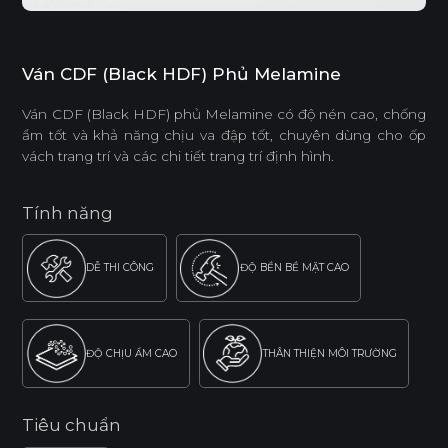
Ván CDF (Black HDF) Phủ Melamine
Ván CDF (Black HDF) phủ Melamine có độ nén cao, chống
ẩm tốt và khả năng chịu va đập tốt, chuyên dùng cho ốp
vách trang trí và các chi tiết trang trí định hình.
Tính năng
DỄ THI CÔNG
ĐỘ BỀN BỀ MẶT CAO
ĐỘ CHỊU ẨM CAO
THÂN THIỆN MÔI TRƯỜNG
Tiêu chuẩn