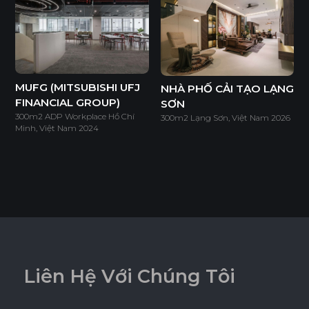
Tiêu chuẩn
ENF
F4S
EPA
MUFG (MITSUBISHI UFJ
NHÀ PHỐ CẢI TẠO LẠNG
FINANCIAL GROUP)
SƠN
SUPER E0
300m2 ADP Workplace Hồ Chí
300m2 Lạng Sơn, Việt Nam 2026
Minh, Việt Nam 2024
Độ dày(mm)
Kích thước(mm)
9
18
1220*2440
o
o
L
i
ê
n
H
ệ
V
ớ
i
C
h
ú
n
g
T
ô
i
* Tuỳ theo mã sản phẩm sẽ có kích thước khác
nhau.