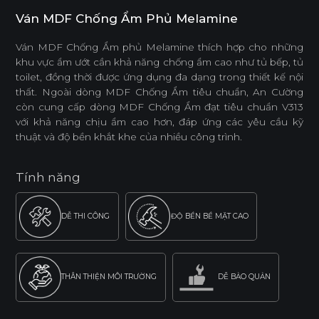
Ván MDF Chống Ẩm Phủ Melamine
Ván MDF Chống Ẩm phủ Melamine thích hợp cho những
khu vực ẩm ướt cần khả năng chống ẩm cao như tủ bếp, tủ
toilet, đồng thời được ứng dụng đa dạng trong thiết kế nội
thất. Ngoài dòng MDF Chống Ẩm tiêu chuẩn, An Cường
còn cung cấp dòng MDF Chống Ẩm đạt tiêu chuẩn V313
với khả năng chịu ẩm cao hơn, đáp ứng các yêu cầu kỹ
thuật và độ bền khắt khe của nhiều công trình.
Tính năng
DỄ THI CÔNG
ĐỘ BỀN BỀ MẶT CAO
THÂN THIỆN MÔI TRƯỜNG
DỄ BẢO QUẢN