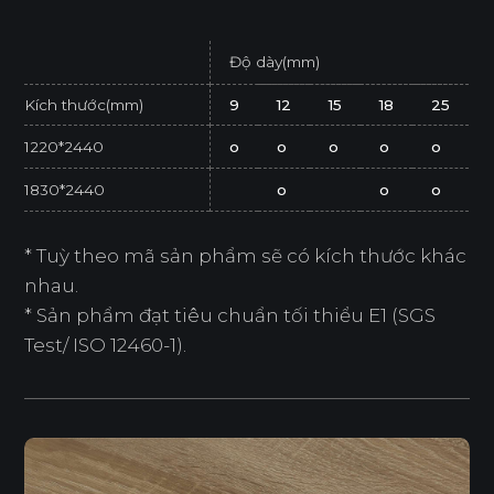
Độ dày(mm)
Kích thước(mm)
9
12
15
18
25
1220*2440
o
o
o
o
o
1830*2440
o
o
o
* Tuỳ theo mã sản phẩm sẽ có kích thước khác
nhau.
* Sản phẩm đạt tiêu chuẩn tối thiểu E1 (SGS
Test/ ISO 12460-1).