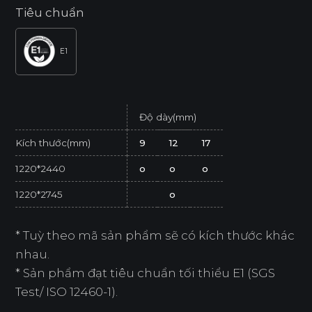
Tiêu chuẩn
E1
Độ dày(mm)
Kích thước(mm)
9
12
17
1220*2440
o
o
o
1220*2745
o
* Tuỳ theo mã sản phẩm sẽ có kích thước khác
nhau.
* Sản phẩm đạt tiêu chuẩn tối thiểu E1 (SGS
Test/ ISO 12460-1).