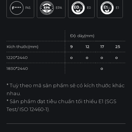
F4S
EPA
E0
E1
Độ dày(mm)
Kích thước(mm)
9
12
17
25
1220*2440
o
o
o
o
1830*2440
o
* Tuỳ theo mã sản phẩm sẽ có kích thước khác
nhau.
* Sản phẩm đạt tiêu chuẩn tối thiểu E1 (SGS
Test/ ISO 12460-1).