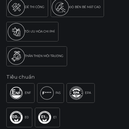
DỄ THI CÔNG
ĐỘ BỀN BỀ MẶT CAO
TỐI ƯU HÓA CHI PHÍ
THÂN THIỆN MÔI TRƯỜNG
Tiêu chuẩn
ENF
F4S
EPA
E0
E1