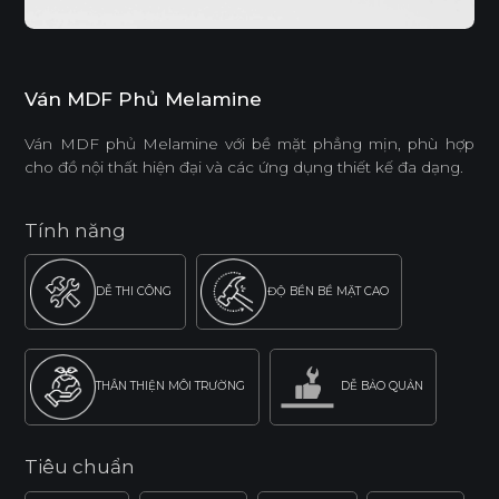
Ván MDF Phủ Melamine
Ván MDF phủ Melamine với bề mặt phẳng mịn, phù hợp
cho đồ nội thất hiện đại và các ứng dụng thiết kế đa dạng.
Tính năng
DỄ THI CÔNG
ĐỘ BỀN BỀ MẶT CAO
THÂN THIỆN MÔI TRƯỜNG
DỄ BẢO QUẢN
Tiêu chuẩn