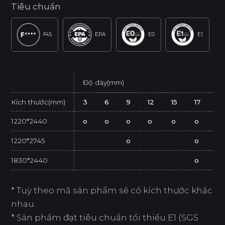
Tiêu chuẩn
F4S
EPA
E0
E1
Độ dày(mm)
Kích thước(mm)
3
6
9
12
15
17
2
1220*2440
o
o
o
o
o
o
o
1220*2745
o
o
1830*2440
o
* Tuỳ theo mã sản phẩm sẽ có kích thước khác
nhau.
* Sản phẩm đạt tiêu chuẩn tối thiểu E1 (SGS