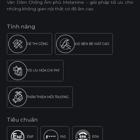
Ván Dăm Chống Ẩm phủ Melamine – giải pháp tối ưu cho
những không gian nội thất có độ ẩm cao.
Tính năng
DỄ THI CÔNG
ĐỘ BỀN BỀ MẶT CAO
TỐI ƯU HÓA CHI PHÍ
THÂN THIỆN MÔI TRƯỜNG
Tiêu chuẩn
ENF
F4S
EPA