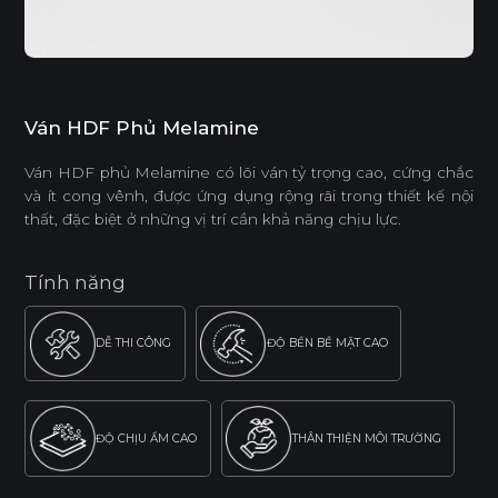
Ván HDF Phủ Melamine
Ván HDF phủ Melamine có lõi ván tỷ trọng cao, cứng chắc
và ít cong vênh, được ứng dụng rộng rãi trong thiết kế nội
thất, đặc biệt ở những vị trí cần khả năng chịu lực.
Tính năng
DỄ THI CÔNG
ĐỘ BỀN BỀ MẶT CAO
ĐỘ CHỊU ẨM CAO
THÂN THIỆN MÔI TRƯỜNG