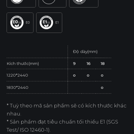
E0
E1
Độ dày(mm)
Kích thước(mm)
9
16
18
1220*2440
o
o
o
1830*2440
o
* Tuỳ theo mã sản phẩm sẽ có kích thước khác
nhau.
* Sản phẩm đạt tiêu chuẩn tối thiểu E1 (SGS
Test/ ISO 12460-1).