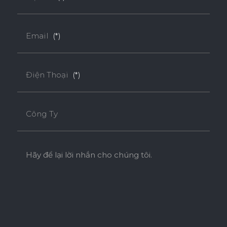
Tiêu chuẩn
Email
(*)
ENF
F4S
EPA
Điện Thoại
(*)
SUPER E0
Công Ty
Độ dày(mm)
Kích thước(mm)
9
18
Hãy để lại lời nhắn cho chúng tôi.
1220*2440
o
o
* Tuỳ theo mã sản phẩm sẽ có kích thước khác
nhau.