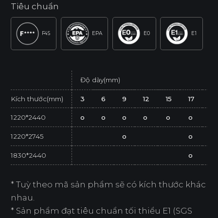
Tiêu chuẩn
F4S
EPA
E0
E1
Độ dày(mm)
Kích thước(mm)
3
6
9
12
15
17
2
1220*2440
o
o
o
o
o
o
o
1220*2745
o
o
1830*2440
o
* Tuỳ theo mã sản phẩm sẽ có kích thước khác
nhau.
* Sản phẩm đạt tiêu chuẩn tối thiểu E1 (SGS