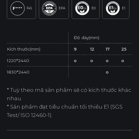
F4S
EPA
E0
E1
Độ dày(mm)
Kích thước(mm)
9
12
17
25
1220*2440
o
o
o
o
1830*2440
o
* Tuỳ theo mã sản phẩm sẽ có kích thước khác
nhau.
* Sản phẩm đạt tiêu chuẩn tối thiểu E1 (SGS
Test/ ISO 12460-1).