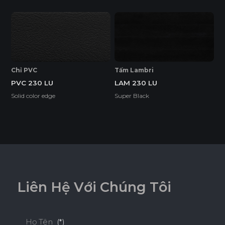
EcoSmooth (Ván Plywood Phủ Melamine)
Ván Plywood phủ Melamine (EcoSmooth) kết hợp độ chắc
chắn của plywood với bề mặt hoàn thiện, phù hợp với mọi
không gian nội thất, đặc biệt là những khu vực có độ ẩm
cao và cần chịu lực tốt.
Chỉ PVC
Tấm Lambri
PVC 230 LU
LAM 230 LU
Tính năng
Solid color edge
Super Black
DỄ THI CÔNG
ĐỘ BỀN BỀ MẶT CAO
ĐỘ CHỊU NƯỚC CAO
L
i
ê
n
H
ệ
V
ớ
i
C
h
ú
n
g
T
ô
i
THÂN THIỆN MÔI TRƯỜNG
Họ Tên
(*)