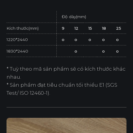
Độ dày(mm)
Kích thước(mm)
9
12
15
18
25
1220*2440
o
o
o
o
o
1830*2440
o
o
o
* Tuỳ theo mã sản phẩm sẽ có kích thước khác
nhau.
* Sản phẩm đạt tiêu chuẩn tối thiểu E1 (SGS
Test/ ISO 12460-1).