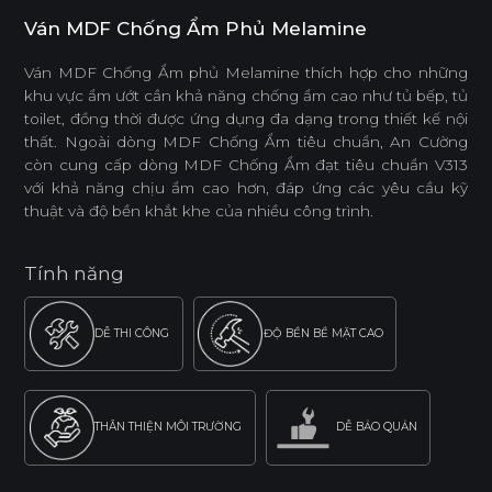
Ván MDF Chống Ẩm Phủ Melamine
Ván MDF Chống Ẩm phủ Melamine thích hợp cho những
khu vực ẩm ướt cần khả năng chống ẩm cao như tủ bếp, tủ
toilet, đồng thời được ứng dụng đa dạng trong thiết kế nội
thất. Ngoài dòng MDF Chống Ẩm tiêu chuẩn, An Cường
còn cung cấp dòng MDF Chống Ẩm đạt tiêu chuẩn V313
với khả năng chịu ẩm cao hơn, đáp ứng các yêu cầu kỹ
thuật và độ bền khắt khe của nhiều công trình.
Tính năng
DỄ THI CÔNG
ĐỘ BỀN BỀ MẶT CAO
THÂN THIỆN MÔI TRƯỜNG
DỄ BẢO QUẢN