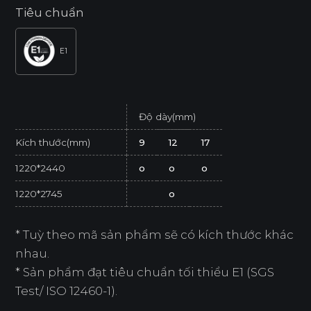
Tiêu chuẩn
E1
Độ dày(mm)
Kích thước(mm)
9
12
17
1220*2440
o
o
o
1220*2745
o
* Tuỳ theo mã sản phẩm sẽ có kích thước khác
nhau.
* Sản phẩm đạt tiêu chuẩn tối thiểu E1 (SGS
Test/ ISO 12460-1).