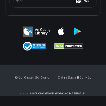
THÂN THIỆN MÔI TRƯỜNG
Email...
Gửi
Tiêu chuẩn
E0
Độ dày(mm)
Kích thước(mm)
6
8
10
12
15
17
1220*2440
o
o
o
o
o
o
Điều Khoản Sử Dụng
Chính Sách Bảo Mật
* Tuỳ theo mã sản phẩm sẽ có kích thước khác
Điều Khoản Sử Dụng
Chính Sách Bảo Mật
nhau.
© 2026
AN CUONG WOOD WORKING MATERIALS.
DEVELOPED BY 3GRAPHIC