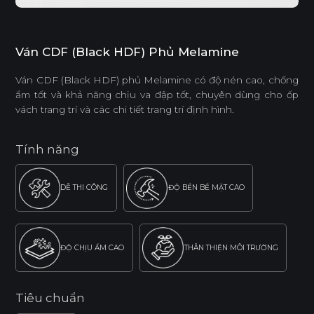
Ván CDF (Black HDF) Phủ Melamine
Ván CDF (Black HDF) phủ Melamine có độ nén cao, chống
ẩm tốt và khả năng chịu va đập tốt, chuyên dùng cho ốp
vách trang trí và các chi tiết trang trí định hình.
Tính năng
DỄ THI CÔNG
ĐỘ BỀN BỀ MẶT CAO
ĐỘ CHỊU ẨM CAO
THÂN THIỆN MÔI TRƯỜNG
Tiêu chuẩn