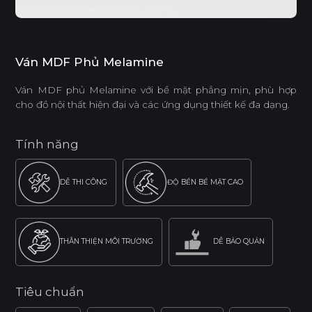
Ván MDF Phủ Melamine
Ván MDF phủ Melamine với bề mặt phẳng mịn, phù hợp
cho đồ nội thất hiện đại và các ứng dụng thiết kế đa dạng.
Tính năng
DỄ THI CÔNG
ĐỘ BỀN BỀ MẶT CAO
THÂN THIỆN MÔI TRƯỜNG
DỄ BẢO QUẢN
Tiêu chuẩn