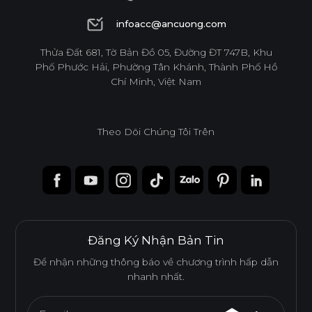
1900 6944
infoacc@ancuong.com
infoacc@ancuong.com
Thửa Đất 681, Tờ Bản Đồ 05, Đường ĐT 747B, Khu
Ván WPB Phủ Melamine
Phố Phước Hải, Phường Tân Khánh, Thành Phố Hồ
Chí Minh, Việt Nam
Ván WPB phủ Melamine sử dụng lõi nhựa WPB chống
nước, lý tưởng cho những không gian có độ ẩm cao như
khu vực bếp và nhà vệ sinh.
Theo Dõi Chúng Tôi Trên
Tính năng
CHỐNG NƯỚC
CHỐNG MỐI MỌT
Đăng Ký Nhận Bản Tin
DỄ THI CÔNG
ĐỘ BỀN BỀ MẶT CAO
Để nhận những thông báo về chương trình hấp dẫn
nhanh nhất.