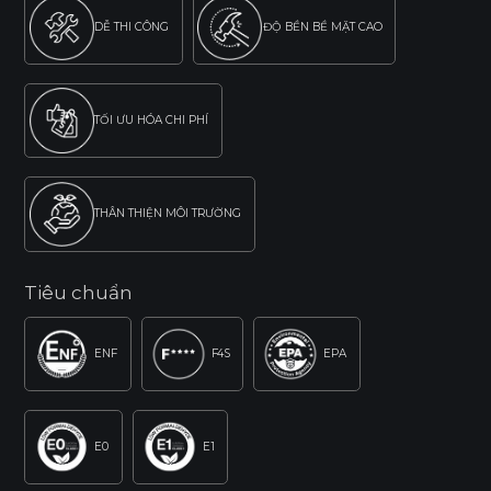
DỄ THI CÔNG
ĐỘ BỀN BỀ MẶT CAO
TỐI ƯU HÓA CHI PHÍ
THÂN THIỆN MÔI TRƯỜNG
Tiêu chuẩn
ENF
F4S
EPA
E0
E1