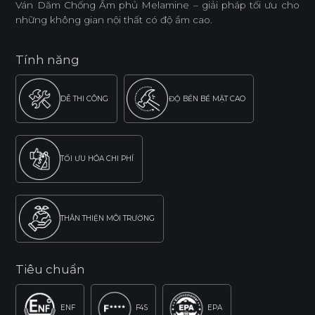
Ván Dăm Chống Ẩm phủ Melamine – giải pháp tối ưu cho
những không gian nội thất có độ ẩm cao.
Tính năng
DỄ THI CÔNG
ĐỘ BỀN BỀ MẶT CAO
TỐI ƯU HÓA CHI PHÍ
THÂN THIỆN MÔI TRƯỜNG
Tiêu chuẩn
ENF
F4S
EPA