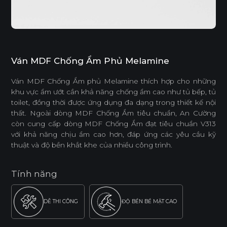
Ván MDF Chống Ẩm Phủ Melamine
Ván MDF Chống Ẩm phủ Melamine thích hợp cho những
khu vực ẩm ướt cần khả năng chống ẩm cao như tủ bếp, tủ
toilet, đồng thời được ứng dụng đa dạng trong thiết kế nội
thất. Ngoài dòng MDF Chống Ẩm tiêu chuẩn, An Cường
còn cung cấp dòng MDF Chống Ẩm đạt tiêu chuẩn V313
với khả năng chịu ẩm cao hơn, đáp ứng các yêu cầu kỹ
thuật và độ bền khắt khe của nhiều công trình.
Tính năng
DỄ THI CÔNG
ĐỘ BỀN BỀ MẶT CAO