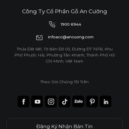
Công Ty Cổ Phần Gỗ An Cường
DỄ THI CÔNG
ĐỘ BỀN BỀ MẶT CAO
1900 6944
1900 6944
infoacc@ancuong.com
THÂN THIỆN MÔI TRƯỜNG
infoacc@ancuong.com
Thửa Đất 681, Tờ Bản Đồ 05, Đường ĐT 747B, Khu
Phố Phước Hải, Phường Tân Khánh, Thành Phố Hồ
Chí Minh, Việt Nam
Tiêu chuẩn
Theo Dõi Chúng Tôi Trên
E0
Độ dày(mm)
Kích thước(mm)
6
8
10
12
15
17
Đăng Ký Nhận Bản Tin