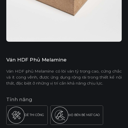
Ván HDF Phủ Melamine
Ván HDF phủ Melamine có lõi ván tỷ trọng cao, cứng chắc
và ít cong vênh, được ứng dụng rộng rãi trong thiết kế nội
thất, đặc biệt ở những vị trí cần khả năng chịu lực.
Tính năng
DỄ THI CÔNG
ĐỘ BỀN BỀ MẶT CAO