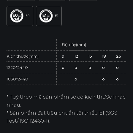
E0
E1
Độ dày(mm)
Kích thước(mm)
9
12
15
18
25
1220*2440
o
o
o
o
o
1830*2440
o
o
o
* Tuỳ theo mã sản phẩm sẽ có kích thước khác
nhau.
* Sản phẩm đạt tiêu chuẩn tối thiểu E1 (SGS
Test/ ISO 12460-1).