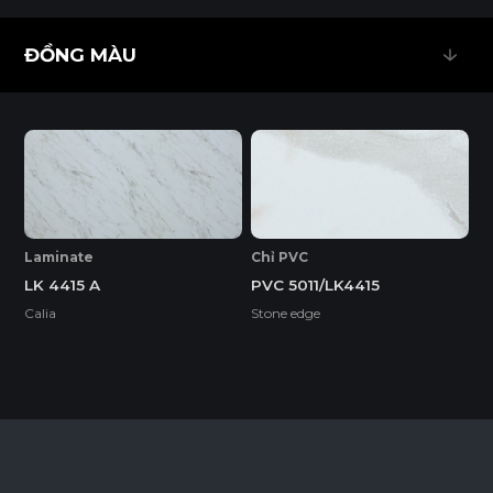
ĐỒNG MÀU
ĐỒNG MÀU
EcoSmooth (Ván Plywood Phủ Melamine)
Ván Plywood phủ Melamine (EcoSmooth) kết hợp độ chắc
chắn của plywood với bề mặt hoàn thiện, phù hợp với mọi
không gian nội thất, đặc biệt là những khu vực có độ ẩm
cao và cần chịu lực tốt.
Chỉ PVC
Laminate
PVC 5011/LK4415
LK 4415 A
Tính năng
Stone edge
Calia
DỄ THI CÔNG
ĐỘ BỀN BỀ MẶT CAO
ĐỘ CHỊU NƯỚC CAO