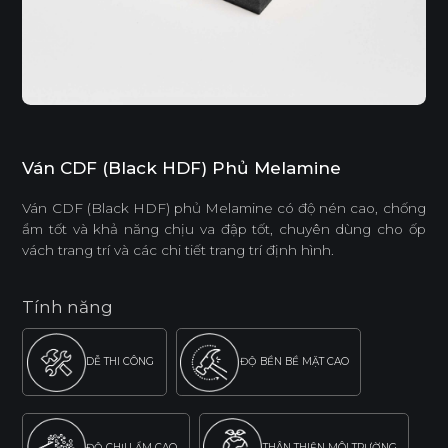
Ván CDF (Black HDF) Phủ Melamine
Ván CDF (Black HDF) phủ Melamine có độ nén cao, chống
ẩm tốt và khả năng chịu va đập tốt, chuyên dùng cho ốp
vách trang trí và các chi tiết trang trí định hình.
Tính năng
DỄ THI CÔNG
ĐỘ BỀN BỀ MẶT CAO
ĐỘ CHỊU ẨM CAO
THÂN THIỆN MÔI TRƯỜNG