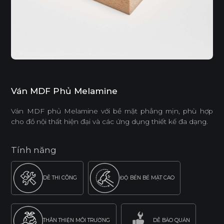
Ván MDF Phủ Melamine
Ván MDF phủ Melamine với bề mặt phẳng mịn, phù hợp
cho đồ nội thất hiện đại và các ứng dụng thiết kế đa dạng.
Tính năng
DỄ THI CÔNG
ĐỘ BỀN BỀ MẶT CAO
THÂN THIỆN MÔI TRƯỜNG
DỄ BẢO QUẢN