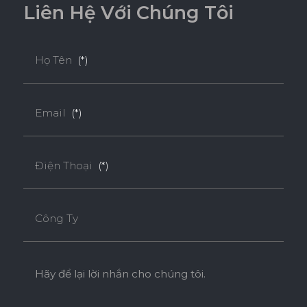
L
i
ê
n
H
ệ
V
ớ
i
C
h
ú
n
g
T
ô
i
THÂN THIỆN MÔI TRƯỜNG
Họ Tên
(*)
Tiêu chuẩn
Email
(*)
ENF
F4S
EPA
Điện Thoại
(*)
SUPER E0
Công Ty
Độ dày(mm)
Kích thước(mm)
9
18
Hãy để lại lời nhắn cho chúng tôi.
1220*2440
o
o