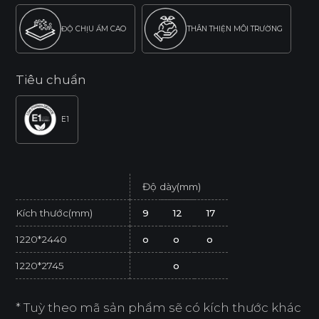
ĐỘ CHỊU ẨM CAO
THÂN THIỆN MÔI TRƯỜNG
Tiêu chuẩn
E1
Độ dày(mm)
Kích thước(mm)
9
12
17
1220*2440
o
o
o
1220*2745
o
* Tuỳ theo mã sản phẩm sẽ có kích thước khác