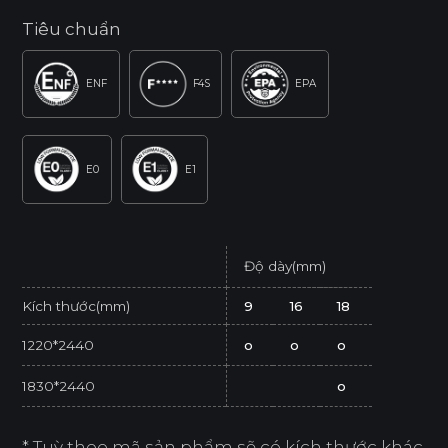
Tiêu chuẩn
ENF
F4S
EPA
E0
E1
Độ dày(mm)
Kích thước(mm)
9
16
18
1220*2440
o
o
o
1830*2440
o
* Tuỳ theo mã sản phẩm sẽ có kích thước khác