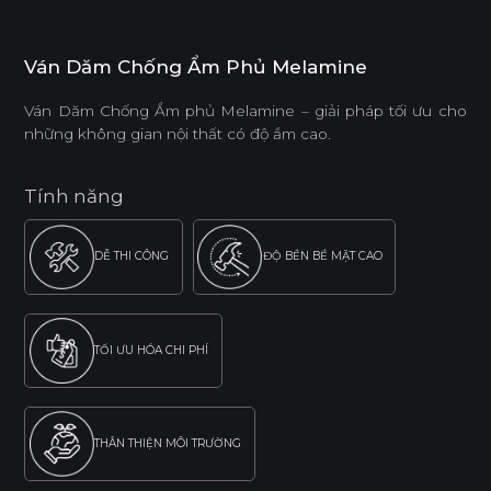
Ván Dăm Chống Ẩm Phủ Melamine
Ván Dăm Chống Ẩm phủ Melamine – giải pháp tối ưu cho
những không gian nội thất có độ ẩm cao.
Tính năng
DỄ THI CÔNG
ĐỘ BỀN BỀ MẶT CAO
TỐI ƯU HÓA CHI PHÍ
THÂN THIỆN MÔI TRƯỜNG