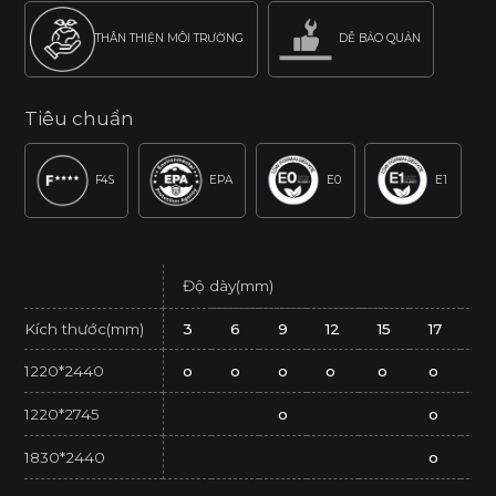
THÂN THIỆN MÔI TRƯỜNG
DỄ BẢO QUẢN
Tiêu chuẩn
F4S
EPA
E0
E1
Độ dày(mm)
Kích thước(mm)
3
6
9
12
15
17
2
1220*2440
o
o
o
o
o
o
o
1220*2745
o
o
1830*2440
o