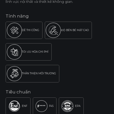
lĩnh vực nội thất và thiết kế không gian.
Tính năng
DỄ THI CÔNG
ĐỘ BỀN BỀ MẶT CAO
TỐI ƯU HÓA CHI PHÍ
THÂN THIỆN MÔI TRƯỜNG
Tiêu chuẩn
ENF
F4S
EPA