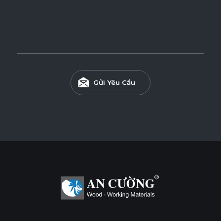
* Tuỳ theo mã sản phẩm sẽ có kích thước khác
nhau.
Gửi Yêu Cầu
Ván WPB Phủ Melamine
Ván WPB phủ Melamine sử dụng lõi nhựa WPB chống
nước, lý tưởng cho những không gian có độ ẩm cao như
khu vực bếp và nhà vệ sinh.
Tính năng
CHỐNG NƯỚC
CHỐNG MỐI MỌT