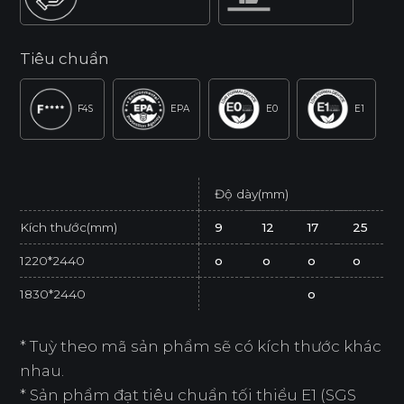
Tiêu chuẩn
F4S
EPA
E0
E1
Độ dày(mm)
Kích thước(mm)
9
12
17
25
1220*2440
o
o
o
o
1830*2440
o
* Tuỳ theo mã sản phẩm sẽ có kích thước khác
nhau.
* Sản phẩm đạt tiêu chuẩn tối thiểu E1 (SGS