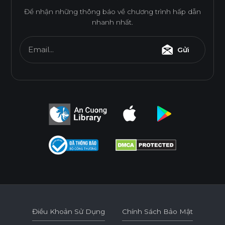
1220*2440
o
o
o
o
o
o
Để nhận những thông báo về chương trình hấp dẫn
nhanh nhất.
* Tuỳ theo mã sản phẩm sẽ có kích thước khác
nhau.
Email...
Gửi
Ván Gỗ Ghép Phủ Melamine
Ván Gỗ Ghép phủ Melamine kết hợp giữa gỗ ghép thanh
và lớp phủ Melamine, mang lại bề mặt trang trí đẹp mắt
cùng kết cấu bền và ổn định.
Tính năng
Điều Khoản Sử Dụng
Chính Sách Bảo Mật
DỄ THI CÔNG
ĐỘ BỀN BỀ MẶT CAO