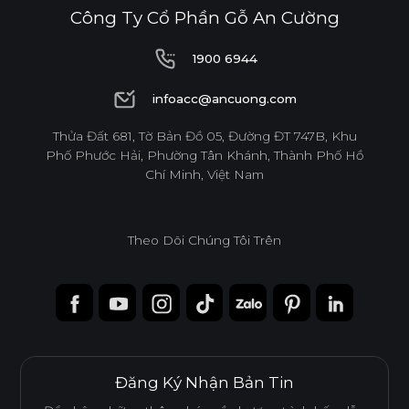
Công Ty Cổ Phần Gỗ An Cường
1900 6944
1900 6944
infoacc@ancuong.com
infoacc@ancuong.com
Thửa Đất 681, Tờ Bản Đồ 05, Đường ĐT 747B, Khu
Ván WPB Phủ Melamine
Phố Phước Hải, Phường Tân Khánh, Thành Phố Hồ
Chí Minh, Việt Nam
Ván WPB phủ Melamine sử dụng lõi nhựa WPB chống
nước, lý tưởng cho những không gian có độ ẩm cao như
khu vực bếp và nhà vệ sinh.
Theo Dõi Chúng Tôi Trên
Tính năng
CHỐNG NƯỚC
CHỐNG MỐI MỌT
Đăng Ký Nhận Bản Tin
DỄ THI CÔNG
ĐỘ BỀN BỀ MẶT CAO