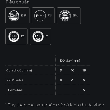
Tiêu chuẩn
ENF
F4S
EPA
E0
E1
Độ dày(mm)
Kích thước(mm)
9
16
18
1220*2440
o
o
o
1830*2440
o
* Tuỳ theo mã sản phẩm sẽ có kích thước khác