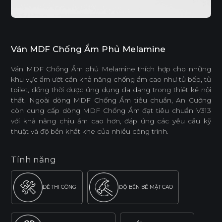
Ván MDF Chống Ẩm Phủ Melamine
Ván MDF Chống Ẩm phủ Melamine thích hợp cho những
khu vực ẩm ướt cần khả năng chống ẩm cao như tủ bếp, tủ
toilet, đồng thời được ứng dụng đa dạng trong thiết kế nội
thất. Ngoài dòng MDF Chống Ẩm tiêu chuẩn, An Cường
còn cung cấp dòng MDF Chống Ẩm đạt tiêu chuẩn V313
với khả năng chịu ẩm cao hơn, đáp ứng các yêu cầu kỹ
thuật và độ bền khắt khe của nhiều công trình.
Tính năng
DỄ THI CÔNG
ĐỘ BỀN BỀ MẶT CAO