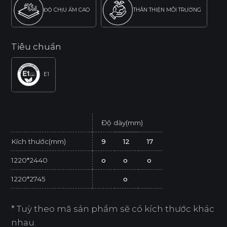
ĐỘ CHỊU ẨM CAO
THÂN THIỆN MÔI TRƯỜNG
Tiêu chuẩn
E1
Độ dày(mm)
Kích thước(mm)
9
12
17
1220*2440
o
o
o
1220*2745
o
* Tuỳ theo mã sản phẩm sẽ có kích thước khác
nhau.