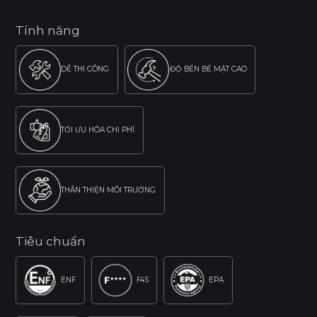
Tính năng
DỄ THI CÔNG
ĐỘ BỀN BỀ MẶT CAO
TỐI ƯU HÓA CHI PHÍ
THÂN THIỆN MÔI TRƯỜNG
Tiêu chuẩn
ENF
F4S
EPA