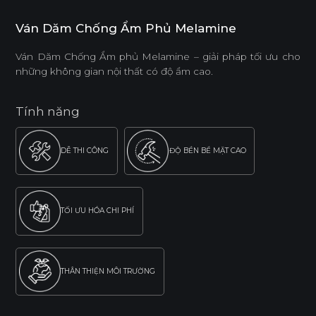
Ván Dăm Chống Ẩm Phủ Melamine
Ván Dăm Chống Ẩm phủ Melamine – giải pháp tối ưu cho
những không gian nội thất có độ ẩm cao.
Tính năng
DỄ THI CÔNG
ĐỘ BỀN BỀ MẶT CAO
TỐI ƯU HÓA CHI PHÍ
THÂN THIỆN MÔI TRƯỜNG