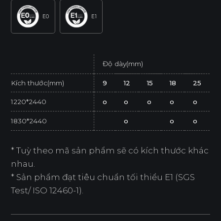
E0
E1
Độ dày(mm)
Kích thước(mm)
9
12
15
18
25
1220*2440
o
o
o
o
o
1830*2440
o
o
o
* Tuỳ theo mã sản phẩm sẽ có kích thước khác
nhau.
* Sản phẩm đạt tiêu chuẩn tối thiểu E1 (SGS
Test/ ISO 12460-1).