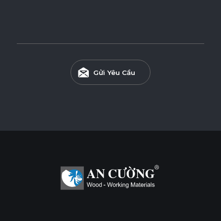
* Tuỳ theo mã sản phẩm sẽ có kích thước khác
nhau.
Gửi Yêu Cầu