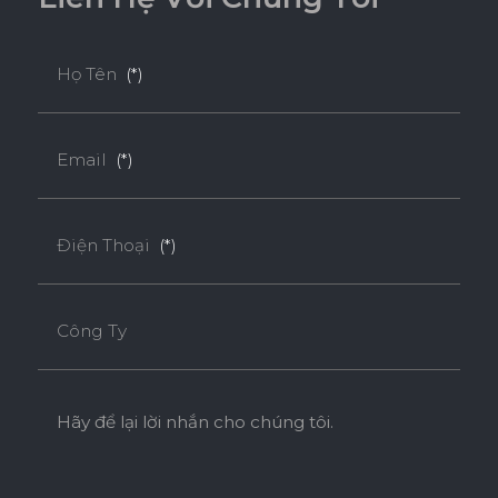
THÂN THIỆN MÔI TRƯỜNG
Họ Tên
(*)
Tiêu chuẩn
Email
(*)
ENF
F4S
EPA
Điện Thoại
(*)
SUPER E0
Công Ty
Độ dày(mm)
Kích thước(mm)
9
18
Hãy để lại lời nhắn cho chúng tôi.
1220*2440
o
o