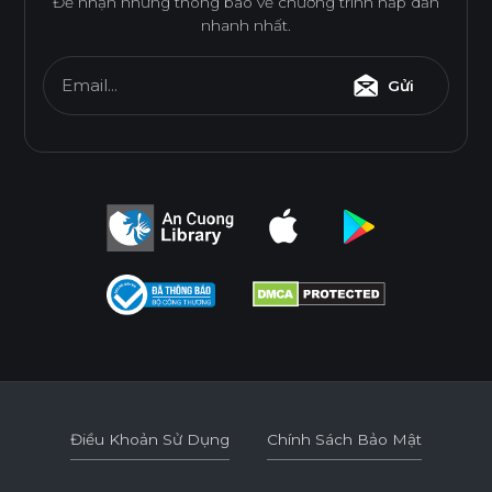
Để nhận những thông báo về chương trình hấp dẫn
nhanh nhất.
THÂN THIỆN MÔI TRƯỜNG
Email...
Gửi
Tiêu chuẩn
E0
Độ dày(mm)
Kích thước(mm)
6
8
10
12
15
17
1220*2440
o
o
o
o
o
o
Điều Khoản Sử Dụng
Chính Sách Bảo Mật
* Tuỳ theo mã sản phẩm sẽ có kích thước khác
Điều Khoản Sử Dụng
Chính Sách Bảo Mật