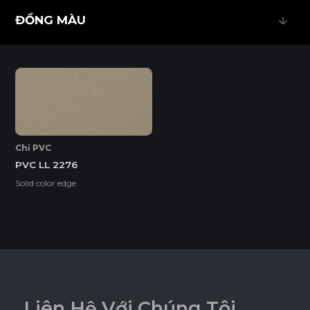
ĐỒNG MÀU
ĐỒNG MÀU
EcoSmooth (Ván Plywood Phủ Melamine)
Ván Plywood phủ Melamine (EcoSmooth) kết hợp độ chắc
chắn của plywood với bề mặt hoàn thiện, phù hợp với mọi
không gian nội thất, đặc biệt là những khu vực có độ ẩm
cao và cần chịu lực tốt.
Chỉ PVC
PVC LL 2276
Tính năng
Solid color edge
DỄ THI CÔNG
ĐỘ BỀN BỀ MẶT CAO
ĐỘ CHỊU NƯỚC CAO
L
i
ê
n
H
ệ
V
ớ
i
C
h
ú
n
g
T
ô
i