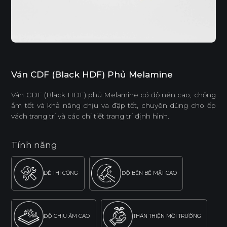
Ván CDF (Black HDF) Phủ Melamine
Ván CDF (Black HDF) phủ Melamine có độ nén cao, chống
ẩm tốt và khả năng chịu va đập tốt, chuyên dùng cho ốp
vách trang trí và các chi tiết trang trí định hình.
Tính năng
DỄ THI CÔNG
ĐỘ BỀN BỀ MẶT CAO
ĐỘ CHỊU ẨM CAO
THÂN THIỆN MÔI TRƯỜNG