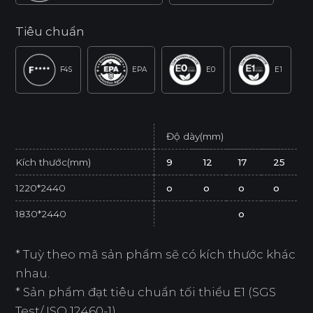
Tiêu chuẩn
F4S
EPA
E0
E1
Độ dày(mm)
Kích thước(mm)
9
12
17
25
1220*2440
o
o
o
o
1830*2440
o
* Tuỳ theo mã sản phẩm sẽ có kích thước khác
nhau.
* Sản phẩm đạt tiêu chuẩn tối thiểu E1 (SGS
Test/ ISO 12460-1).