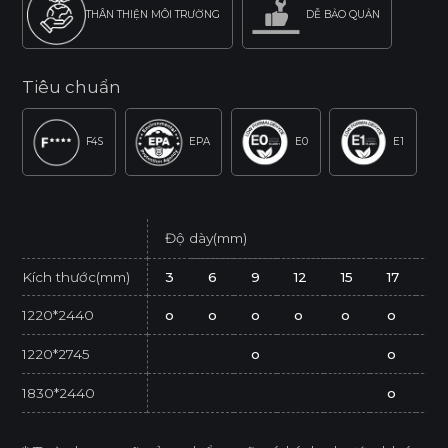
THÂN THIỆN MÔI TRƯỜNG
DỄ BẢO QUẢN
Tiêu chuẩn
F4S
EPA
E0
E1
Độ dày(mm)
Kích thước(mm)
3
6
9
12
15
17
2
1220*2440
o
o
o
o
o
o
o
1220*2745
o
o
1830*2440
o