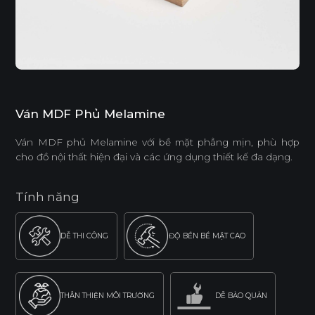
Ván MDF Phủ Melamine
Ván MDF phủ Melamine với bề mặt phẳng mịn, phù hợp
cho đồ nội thất hiện đại và các ứng dụng thiết kế đa dạng.
Tính năng
DỄ THI CÔNG
ĐỘ BỀN BỀ MẶT CAO
THÂN THIỆN MÔI TRƯỜNG
DỄ BẢO QUẢN