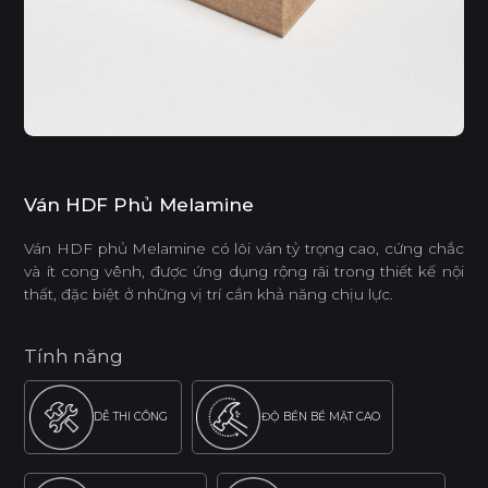
Ván HDF Phủ Melamine
Ván HDF phủ Melamine có lõi ván tỷ trọng cao, cứng chắc
và ít cong vênh, được ứng dụng rộng rãi trong thiết kế nội
thất, đặc biệt ở những vị trí cần khả năng chịu lực.
Tính năng
DỄ THI CÔNG
ĐỘ BỀN BỀ MẶT CAO