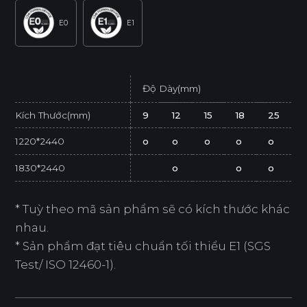
E0
E1
Độ Dày(mm)
Kích Thước(mm)
9
12
15
18
25
1220*2440
o
o
o
o
o
1830*2440
o
o
o
* Tuỳ theo mã sản phẩm sẽ có kích thước khác
nhau.
* Sản phẩm đạt tiêu chuẩn tối thiểu E1 (SGS
Test/ ISO 12460-1).