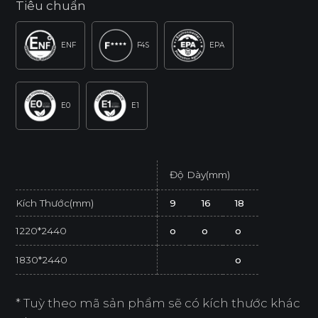
Tiêu chuẩn
ENF
F4S
EPA
E0
E1
Độ Dày(mm)
Kích Thước(mm)
9
16
18
1220*2440
o
o
o
1830*2440
o
* Tuỳ theo mã sản phẩm sẽ có kích thước khác