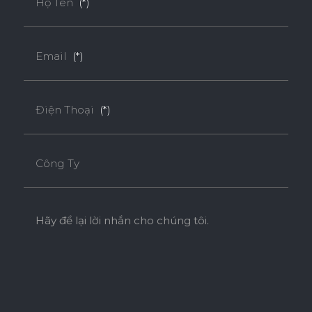
Họ Tên
(*)
Tiêu chuẩn
Email
(*)
ENF
F4S
EPA
Điện Thoại
(*)
SUPER E0
Công Ty
Độ Dày(mm)
Kích Thước(mm)
9
18
Hãy để lại lời nhắn cho chúng tôi.
1220*2440
o
o
* Tuỳ theo mã sản phẩm sẽ có kích thước khác
nhau.