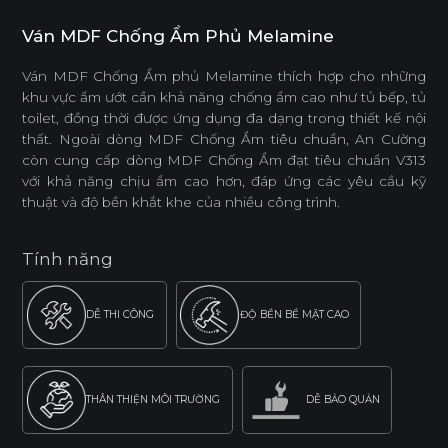
Ván MDF Chống Ẩm Phủ Melamine
Ván MDF Chống Ẩm phủ Melamine thích hợp cho những
khu vực ẩm ướt cần khả năng chống ẩm cao như tủ bếp, tủ
toilet, đồng thời được ứng dụng đa dạng trong thiết kế nội
thất. Ngoài dòng MDF Chống Ẩm tiêu chuẩn, An Cường
còn cung cấp dòng MDF Chống Ẩm đạt tiêu chuẩn V313
với khả năng chịu ẩm cao hơn, đáp ứng các yêu cầu kỹ
thuật và độ bền khắt khe của nhiều công trình.
Tính năng
DỄ THI CÔNG
ĐỘ BỀN BỀ MẶT CAO
THÂN THIỆN MÔI TRƯỜNG
DỄ BẢO QUẢN