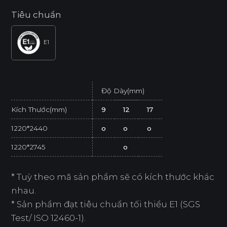
Tiêu chuẩn
E1
Độ Dày(mm)
Kích Thước(mm)
9
12
17
1220*2440
o
o
o
1220*2745
o
* Tuỳ theo mã sản phẩm sẽ có kích thước khác
nhau.
* Sản phẩm đạt tiêu chuẩn tối thiểu E1 (SGS
Test/ ISO 12460-1).