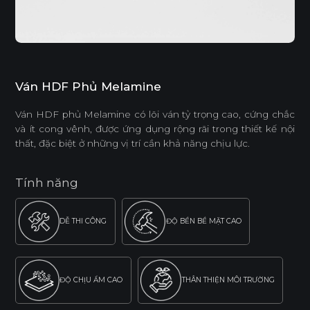
Ván HDF Phủ Melamine
Ván HDF phủ Melamine có lõi ván tỷ trọng cao, cứng chắc
và ít cong vênh, được ứng dụng rộng rãi trong thiết kế nội
thất, đặc biệt ở những vị trí cần khả năng chịu lực.
Tính năng
DỄ THI CÔNG
ĐỘ BỀN BỀ MẶT CAO
ĐỘ CHỊU ẨM CAO
THÂN THIỆN MÔI TRƯỜNG