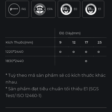
F4S
EPA
E0
E1
Độ Dày(mm)
Kích Thước(mm)
9
12
17
25
1220*2440
o
o
o
o
1830*2440
o
* Tuỳ theo mã sản phẩm sẽ có kích thước khác
nhau.
* Sản phẩm đạt tiêu chuẩn tối thiểu E1 (SGS
Test/ ISO 12460-1).