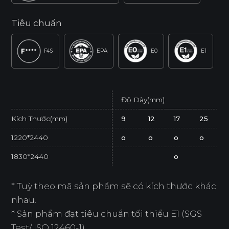
Tiêu chuẩn
F4S
EPA
E0
E1
Độ Dày(mm)
Kích Thước(mm)
9
12
17
25
1220*2440
o
o
o
o
1830*2440
o
* Tuỳ theo mã sản phẩm sẽ có kích thước khác
nhau.
* Sản phẩm đạt tiêu chuẩn tối thiểu E1 (SGS
Test/ ISO 12460-1).