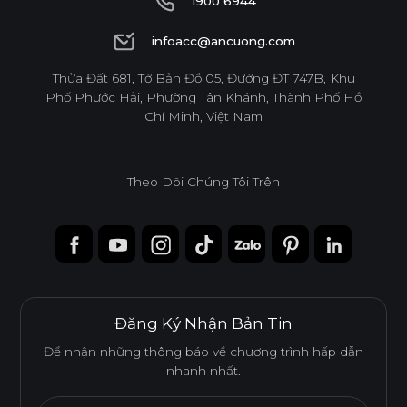
1900 6944
1900 6944
infoacc@ancuong.com
infoacc@ancuong.com
Thửa Đất 681, Tờ Bản Đồ 05, Đường ĐT 747B, Khu
Ván WPB Phủ Melamine
Phố Phước Hải, Phường Tân Khánh, Thành Phố Hồ
Chí Minh, Việt Nam
Ván WPB phủ Melamine sử dụng lõi nhựa WPB chống
nước, lý tưởng cho những không gian có độ ẩm cao như
khu vực bếp và nhà vệ sinh.
Theo Dõi Chúng Tôi Trên
Tính năng
CHỐNG NƯỚC
CHỐNG MỐI MỌT
Đăng Ký Nhận Bản Tin
DỄ THI CÔNG
ĐỘ BỀN BỀ MẶT CAO
Để nhận những thông báo về chương trình hấp dẫn
nhanh nhất.