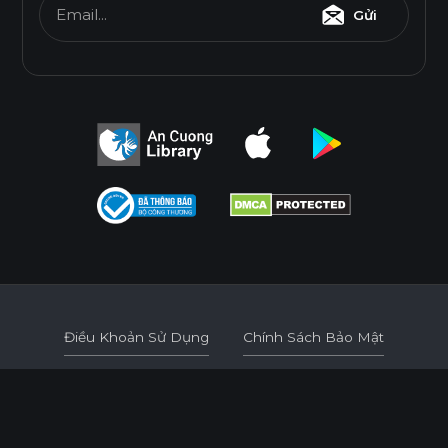
THÂN THIỆN MÔI TRƯỜNG
Email...
Gửi
Tiêu chuẩn
E0
Độ Dày(mm)
Kích Thước(mm)
6
8
10
12
15
17
1220*2440
o
o
o
o
o
o
Điều Khoản Sử Dụng
Chính Sách Bảo Mật
* Tuỳ theo mã sản phẩm sẽ có kích thước khác
Điều Khoản Sử Dụng
Chính Sách Bảo Mật
nhau.
© 2026
AN CUONG WOOD WORKING MATERIALS.
DEVELOPED BY 3GRAPHIC