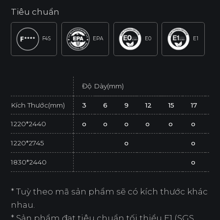
Tiêu chuẩn
F4S
EPA
E0
E1
Độ Dày(mm)
Kích Thước(mm)
3
6
9
12
15
17
2
1220*2440
o
o
o
o
o
o
o
1220*2745
o
o
1830*2440
o
* Tuỳ theo mã sản phẩm sẽ có kích thước khác
nhau.
* Sản phẩm đạt tiêu chuẩn tối thiểu E1 (SGS