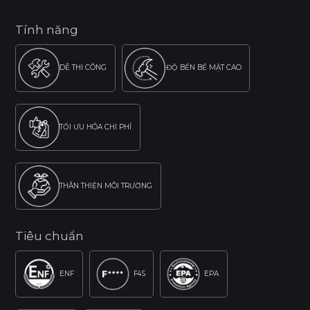
Tính năng
DỄ THI CÔNG
ĐỘ BỀN BỀ MẶT CAO
TỐI ƯU HÓA CHI PHÍ
THÂN THIỆN MÔI TRƯỜNG
Tiêu chuẩn
ENF
F4S
EPA