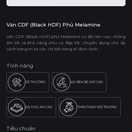
Ván CDF (Black HDF) Phủ Melamine
Ván CDF (Black HDF) phủ Melamine có độ nén cao, chống
ẩm tốt và khả năng chịu va đập tốt, chuyên dùng cho ốp
vách trang trí và các chi tiết trang trí định hình.
Tính năng
DỄ THI CÔNG
ĐỘ BỀN BỀ MẶT CAO
ĐỘ CHỊU ẨM CAO
THÂN THIỆN MÔI TRƯỜNG
Tiêu chuẩn