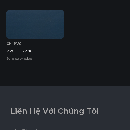
ĐỒNG MÀU
EcoSmooth (Ván Plywood Phủ Melamine)
Ván Plywood phủ Melamine (EcoSmooth) kết hợp độ chắc
chắn của plywood với bề mặt hoàn thiện, phù hợp với mọi
không gian nội thất, đặc biệt là những khu vực có độ ẩm
cao và cần chịu lực tốt.
Chỉ PVC
PVC LL 2280
Tính năng
Solid color edge
DỄ THI CÔNG
ĐỘ BỀN BỀ MẶT CAO
ĐỘ CHỊU NƯỚC CAO
L
i
ê
n
H
ệ
V
ớ
i
C
h
ú
n
g
T
ô
i
THÂN THIỆN MÔI TRƯỜNG