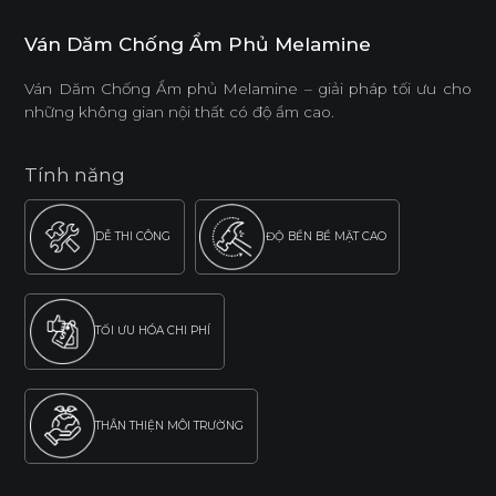
Ván Dăm Chống Ẩm Phủ Melamine
Ván Dăm Chống Ẩm phủ Melamine – giải pháp tối ưu cho
những không gian nội thất có độ ẩm cao.
Tính năng
DỄ THI CÔNG
ĐỘ BỀN BỀ MẶT CAO
TỐI ƯU HÓA CHI PHÍ
THÂN THIỆN MÔI TRƯỜNG