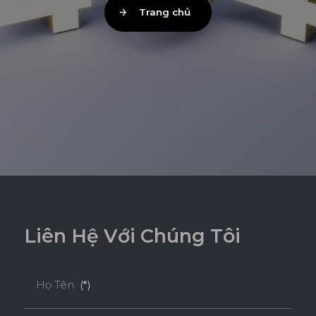
Trang chủ
L
i
ê
n
H
ệ
V
ớ
i
C
h
ú
n
g
T
ô
i
Họ Tên
(*)