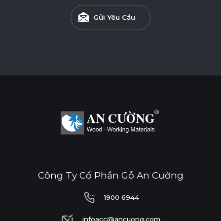
Gửi Yêu Cầu
Công Ty Cổ Phần Gỗ An Cường
1900 6944
1900 6944
infoacc@ancuong.com