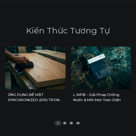
K
i
ế
n
T
h
ứ
c
T
ư
ơ
n
g
T
ự
ỨNG DỤNG BỀ MẶT
L.WPB - Giải Pháp Chống
SYNCHRONIZED (EIR) TRONG
Nước & Mối Mọt Toàn Diện
KHÔNG GIAN NỘI THẤT HIỆN
ĐẠI