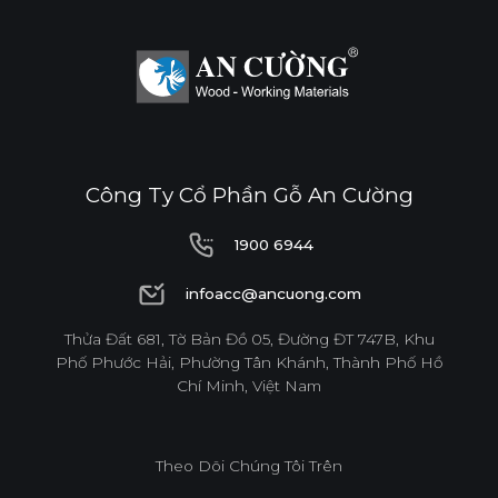
Công Ty Cổ Phần Gỗ An Cường
1900 6944
1900 6944
infoacc@ancuong.com
infoacc@ancuong.com
Thửa Đất 681, Tờ Bản Đồ 05, Đường ĐT 747B, Khu
Phố Phước Hải, Phường Tân Khánh, Thành Phố Hồ
Chí Minh, Việt Nam
Theo Dõi Chúng Tôi Trên