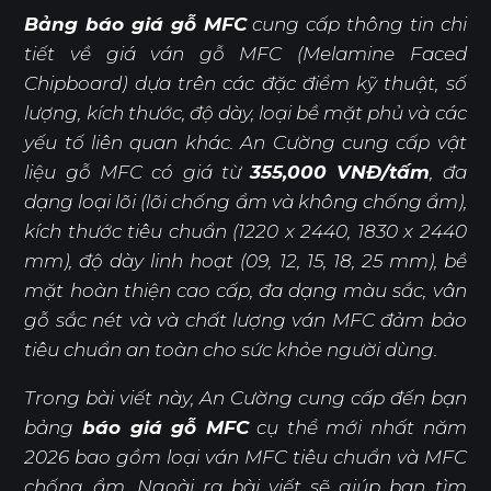
Bảng báo giá gỗ MFC
cung cấp thông tin chi
tiết về giá ván gỗ MFC (Melamine Faced
Chipboard) dựa trên các đặc điểm kỹ thuật, số
lượng, kích thước, độ dày, loại bề mặt phủ và các
yếu tố liên quan khác. An Cường cung cấp vật
liệu gỗ MFC có giá từ
355,000 VNĐ/tấm
, đa
dạng loại lõi (lõi chống ẩm và không chống ẩm),
kích thước tiêu chuẩn (1220 x 2440, 1830 x 2440
mm), độ dày linh hoạt (09, 12, 15, 18, 25 mm), bề
mặt hoàn thiện cao cấp, đa dạng màu sắc, vân
gỗ sắc nét và và chất lượng ván MFC đảm bảo
tiêu chuẩn an toàn cho sức khỏe người dùng.
Trong bài viết này, An Cường cung cấp đến bạn
bảng
báo giá gỗ MFC
cụ thể mới nhất năm
2026 bao gồm loại ván MFC tiêu chuẩn và MFC
chống ẩm. Ngoài ra bài viết sẽ giúp bạn tìm