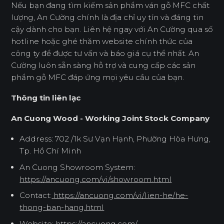
Nếu bạn đang tìm kiếm sản phẩm ván gỗ MFC chất
lượng, An Cường chính là địa chỉ uy tín và đáng tin
cậy dành cho bạn. Liên hệ ngay với An Cường qua số
hotline hoặc ghé thăm website chính thức của
công ty để được tư vấn và báo giá cụ thể nhất. An
Cường luôn sẵn sàng hỗ trợ và cung cấp các sản
phẩm gỗ MFC đáp ứng mọi yêu cầu của bạn.
Thông tin liên lạc
An Cuong Wood - Working Joint Stock Company
Address: 702 /1k Sư Vạn Hạnh, Phường Hòa Hưng,
Tp. Hồ Chí Minh
An Cuong Showroom System:
https://ancuong.com/vi/showroom.html
Contact:
https://ancuong.com/vi/lien-he/he-
thong-ban-hang.html
Website:
https://ancuong.com/