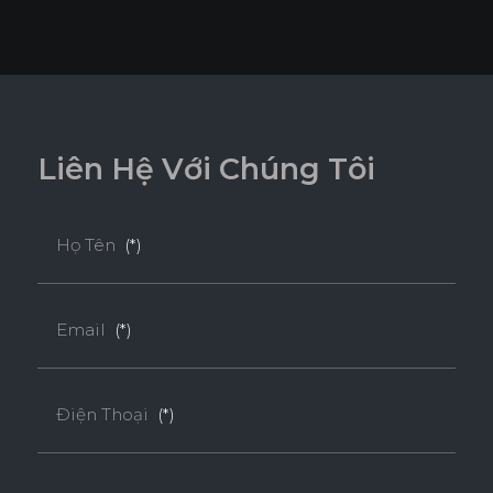
L
i
ê
n
H
ệ
V
ớ
i
C
h
ú
n
g
T
ô
i
Họ Tên
(*)
Email
(*)
Điện Thoại
(*)