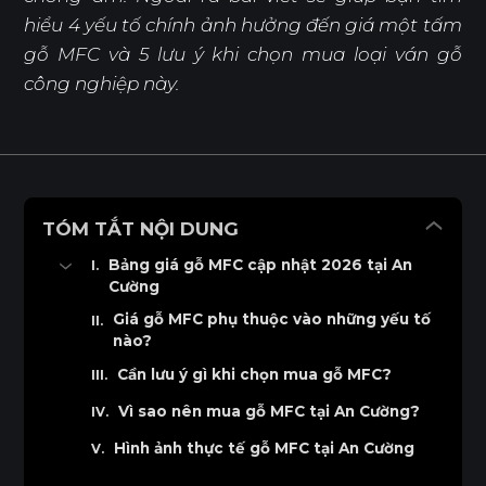
hiểu 4 yếu tố chính ảnh hưởng đến giá một tấm
gỗ MFC và 5 lưu ý khi chọn mua loại ván gỗ
công nghiệp này.
TÓM TẮT NỘI DUNG
Bảng giá gỗ MFC cập nhật 2026 tại An
Cường
Bảng báo giá ván MFC không chống ẩm
Giá gỗ MFC phụ thuộc vào những yếu tố
nào?
Bảng báo giá ván MFC chống ẩm
Cần lưu ý gì khi chọn mua gỗ MFC?
Vì sao nên mua gỗ MFC tại An Cường?
Hình ảnh thực tế gỗ MFC tại An Cường