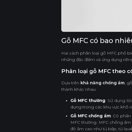
Gỗ MFC có bao nhiêu
Hai cách phân loại gỗ MFC phổ biế
những đặc điểm và ứng dụng riêng 
Phân loại gỗ MFC theo 
Dựa trên
khả năng chống ẩm
, g
thành khác nhau:
Gỗ MFC thường
: Sử dụng l
dụng trong các khu vực khô 
Gỗ MFC chống ẩm
: Có phần
MFC thường. MFC chống ẩm có
độ ẩm cao như tủ bếp, tủ lavab