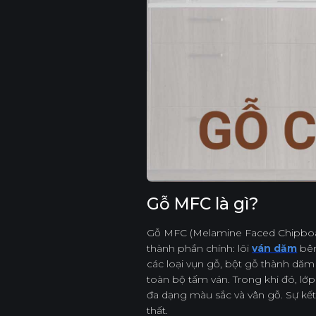
Gỗ MFC là gì?
Gỗ MFC (Melamine Faced Chipboa
thành phần chính: lõi
ván dăm
bên
các loại vụn gỗ, bột gỗ thành dăm
toàn bộ tấm ván. Trong khi đó, l
đa dạng màu sắc và vân gỗ. Sự kế
thất.