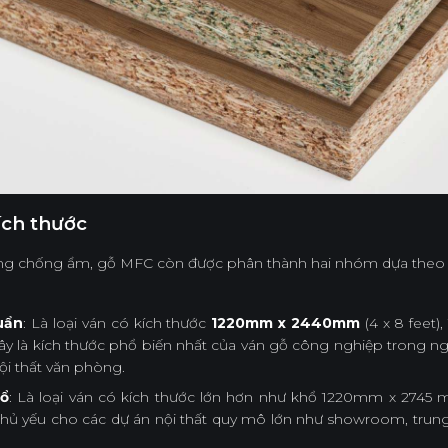
ích thước
ăng chống ẩm, gỗ MFC còn được phân thành hai nhóm dựa theo
uẩn
: Là loại ván có kích thước
1220mm x 2440mm
(4 x 8 feet)
Đây là kích thước phổ biến nhất của ván gỗ công nghiệp trong n
ội thất văn phòng.
hổ
: Là loại ván có kích thước lớn hơn như khổ 1220mm x 2745 m
chủ yếu cho các dự án nội thất quy mô lớn như showroom, tru