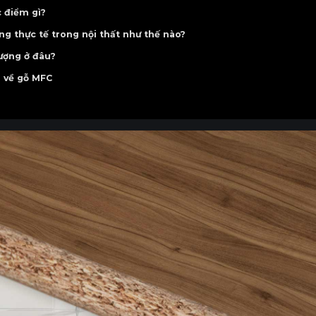
kích thước
 điểm gì?
g thực tế trong nội thất như thế nào?
ượng ở đâu?
p về gỗ MFC
MDF?
 sức khỏe không?