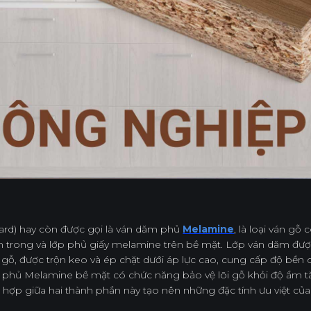
rd) hay còn được gọi là ván dăm phủ
Melamine
, là loại ván gỗ
 trong và lớp phủ giấy melamine trên bề mặt. Lớp ván dăm được 
 gỗ, được trộn keo và ép chặt dưới áp lực cao, cung cấp độ bền 
ớp phủ Melamine bề mặt có chức năng bảo vệ lõi gỗ khỏi độ ẩm 
t hợp giữa hai thành phần này tạo nên những đặc tính ưu việt c