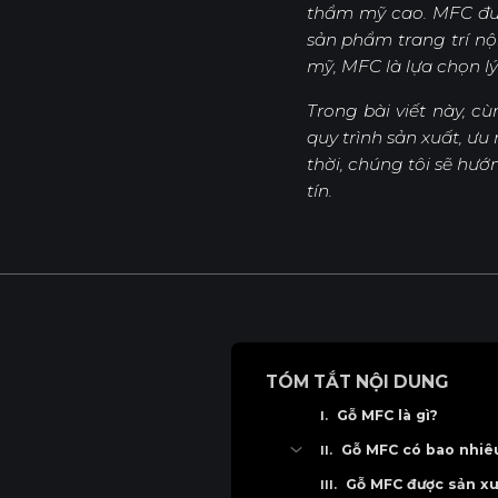
thẩm mỹ cao. MFC được
sản phẩm trang trí nội
Sản Phẩm
Dự Án
mỹ, MFC là lựa chọn l
Trong bài viết này, c
quy trình sản xuất, ư
thời, chúng tôi sẽ h
tín.
TÓM TẮT NỘI DUNG
Gỗ MFC là gì?
Gỗ MFC có bao nhiêu
Phân loại gỗ MFC theo 
Gỗ MFC được sản xu