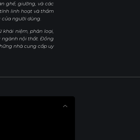
àn ghế, giường, và các
 tính linh hoạt và thẩm
g của người dùng.
từ khái niệm, phân loại,
g ngành nội thất. Đồng
những nhà cung cấp uy