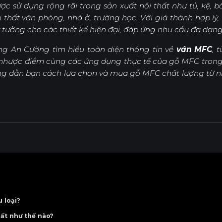
 sử dụng rộng rãi trong sản xuất nội thất như tủ, kệ, b
 thất văn phòng, nhà ở, trường học. Với giá thành hợp lý,
Nội Dung Khác
ý tưởng cho các thiết kế hiện đại, đáp ứng nhu cầu đa dạn
ùng An Cường tìm hiểu toàn diện thông tin về
ván MFC
, 
u nhược điểm cùng các ứng dụng thực tế của gỗ MFC tron
ướng dẫn bạn cách lựa chọn và mua gỗ MFC chất lượng từ 
 loại?
công dụng
ất như thế nào?