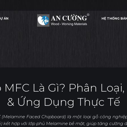
Ự ÁN
HỆ THỐNG BÁ
GHIỆP MFC LÀ GÌ? PHÂN LOẠI, ƯU NHƯỢC ĐIỂM & ỨNG DỤNG THỰC TẾ
GỖ CÔNG NGHIỆP M
VẬT LIỆU
Ự ÁN
HỆ THỐNG BÁ
VẬT LIỆU
 MFC Là Gì? Phân Loại
& Ứng Dụng Thực Tế
C
(Melamine Faced Chipboard) là một loại gỗ công nghiệp
kết hợp với lớp phủ Melamine bề mặt, giúp tăng cường đ