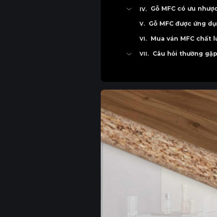
Phân loại gỗ MFC theo 
Gỗ MFC có ưu nhược
Ưu điểm
Gỗ MFC được ứng dụn
Nhược điểm
Mua ván MFC chất l
Câu hỏi thường gặ
Gỗ MFC có bền không?
Gỗ MFC khác gì so với 
Gỗ MFC có an toàn cho