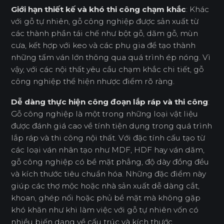
Giới hạn thiết kế và khó thi công chạm khắc
: Khác
với gỗ tự nhiên, gỗ công nghiệp được sản xuất từ
các thành phần tái chế như bột gỗ, dăm gỗ, mùn
cưa, kết hợp với keo và các phụ gia để tạo thành
những tấm ván lớn thông qua quá trình ép nóng. Vì
vậy, với các nội thất yêu cầu chạm khắc chi tiết, gỗ
công nghiệp thể hiện nhược điểm rõ ràng.
Dễ dàng thực hiện công đoạn lắp ráp và thi công
:
Gỗ công nghiệp là một trong những loại vật liệu
được đánh giá cao về tính tiện dụng trong quá trình
lắp ráp và thi công nội thất. Với đặc tính cấu tạo từ
các loại ván nhân tạo như MDF, HDF hay ván dăm,
gỗ công nghiệp có bề mặt phẳng, độ dày đồng đều
và kích thước tiêu chuẩn hóa. Những đặc điểm này
giúp các thợ mộc hoặc nhà sản xuất dễ dàng cắt,
khoan, ghép nối hoặc phủ bề mặt mà không gặp
khó khăn như khi làm việc với gỗ tự nhiên vốn có
nhiều biến dạng về cấu trúc và kích thước.