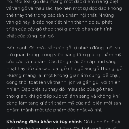
nó. Mỗi loại gỗ đều mang một đặc điểm riêng biệt
về vân gỗ và màu sắc, tạo nên một sự độc đáo không
thể thay thế trong các sản phẩm nội thất. Những
vân gỗ này là các họa tiết hình thành do sự phát
triển của cây gỗ theo thời gian và phản ánh tính
chất của từng loại gỗ.
Bên cạnh đó, màu sắc của gỗ tự nhiên đóng một vai
trò quan trọng trong việc nâng tầm giá trị thẩm mỹ
của các sản phẩm. Các tông màu ấm áp như vàng
nhạt hay đỏ của các loại gỗ như gỗ Sồi, gỗ Thông, gỗ
Hương mang lại một không gian ấm cúng, dễ chịu,
đồng thời toát lên vẻ thanh lịch và gần gũi với thiên
nhiên. Đặc biệt, sự thay đổi màu sắc của gỗ theo
thời gian, khi gỗ tiếp xúc với ánh sáng và không khí,
càng làm tăng giá trị thẩm mỹ của nó, biến mỗi sản
phẩm thành một tác phẩm độc nhất vô nhị.
Khả năng điêu khắc và tùy chỉnh
: Gỗ tự nhiên được
biết đến không chỉ với những đặc tính vượt trội về