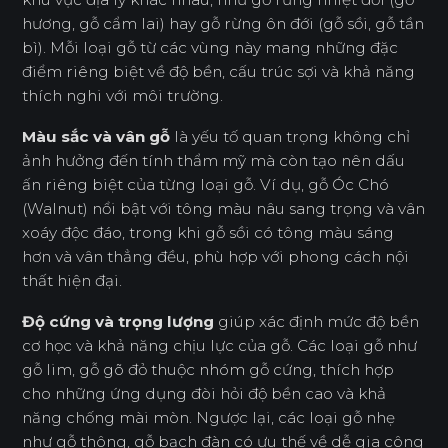
hương, gỗ cẩm lai) hay gỗ rừng ôn đới (gỗ sồi, gỗ tần
bì). Mỗi loại gỗ từ các vùng này mang những đặc
điểm riêng biệt về độ bền, cấu trúc sợi và khả năng
thích nghi với môi trường.
Màu sắc và vân gỗ
là yếu tố quan trọng không chỉ
ảnh hưởng đến tính thẩm mỹ mà còn tạo nên dấu
ấn riêng biệt của từng loại gỗ. Ví dụ, gỗ Óc Chó
(Walnut) nổi bật với tông màu nâu sang trọng và vân
xoáy độc đáo, trong khi gỗ sồi có tông màu sáng
hơn và vân thẳng đều, phù hợp với phong cách nội
thất hiện đại.
Độ cứng và trọng lượng
giúp xác định mức độ bền
cơ học và khả năng chịu lực của gỗ. Các loại gỗ như
gỗ lim, gỗ gõ đỏ thuộc nhóm gỗ cứng, thích hợp
cho những ứng dụng đòi hỏi độ bền cao và khả
năng chống mài mòn. Ngược lại, các loại gỗ nhẹ
như gỗ thông, gỗ bạch đàn có ưu thế về dễ gia công