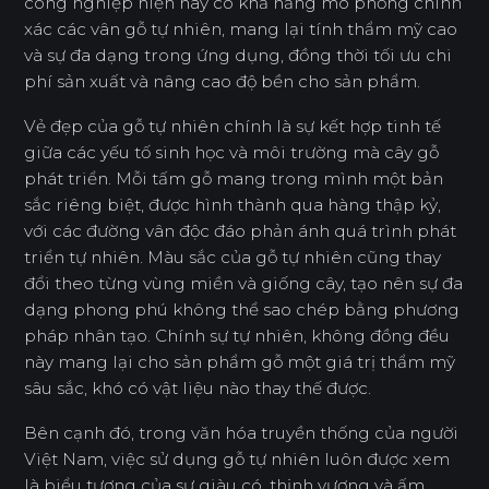
công nghiệp hiện nay có khả năng mô phỏng chính
xác các vân gỗ tự nhiên, mang lại tính thẩm mỹ cao
và sự đa dạng trong ứng dụng, đồng thời tối ưu chi
phí sản xuất và nâng cao độ bền cho sản phẩm.
Vẻ đẹp của gỗ tự nhiên chính là sự kết hợp tinh tế
giữa các yếu tố sinh học và môi trường mà cây gỗ
phát triển. Mỗi tấm gỗ mang trong mình một bản
sắc riêng biệt, được hình thành qua hàng thập kỷ,
với các đường vân độc đáo phản ánh quá trình phát
triển tự nhiên. Màu sắc của gỗ tự nhiên cũng thay
đổi theo từng vùng miền và giống cây, tạo nên sự đa
dạng phong phú không thể sao chép bằng phương
pháp nhân tạo. Chính sự tự nhiên, không đồng đều
này mang lại cho sản phẩm gỗ một giá trị thẩm mỹ
sâu sắc, khó có vật liệu nào thay thế được.
Bên cạnh đó, trong văn hóa truyền thống của người
Việt Nam, việc sử dụng gỗ tự nhiên luôn được xem
là biểu tượng của sự giàu có, thịnh vượng và ấm