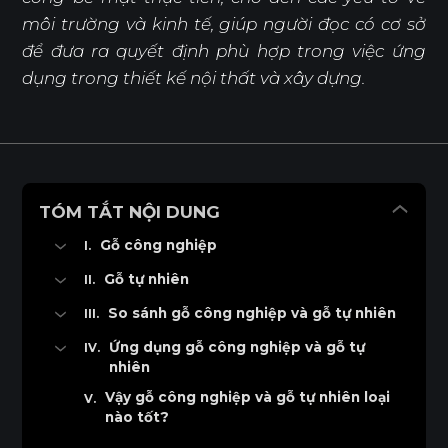
môi trường và kinh tế, giúp người đọc có cơ sở
để đưa ra quyết định phù hợp trong việc ứng
dụng trong thiết kế nội thất và xây dựng.
TÓM TẮT NỘI DUNG
Gỗ công nghiệp
Gỗ công nghiệp là gì
Gỗ tự nhiên
Các loại gỗ công nghiệp
Gỗ tự nhiên là gì
So sánh gỗ công nghiệp và gỗ tự nhiên
Ưu điểm
Phân loại gỗ tự nhiên
Nguồn gốc và cấu trúc
Ứng dụng gỗ công nghiệp và gỗ tự
Nhược điểm
nhiên
Ưu điểm
Phong phú chủng loại
Ứng dụng gỗ công nghiệp
Vậy gỗ công nghiệp và gỗ tự nhiên loại
Nhược điểm
Tính thẩm mỹ và hương thơm tự nhiên
nào tốt?
Ứng dụng gỗ tự nhiên
Khả năng gia công tạo hình