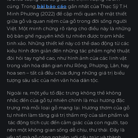
cúng. Trong
bài báo cáo
gần nhất của Thạc Sỹ T.H.
Minh Phương (2022) đề cập mối quan hệ mật thiết
giữa gỗ và quan niệm của gỗ trong đời sống người
Việt. Một minh chứng rõ ràng cho điều này là những
bộ bàn ghế nguyên khối tự nhiên được trạm khắc
tinh xảo. Những thiết kế này có thể dao động từ các
kiểu hình đơn giản đến những tác phẩm nghệ thuật
đòi hỏi tay nghề cao, như hình ảnh của các linh vật
trong văn hóa dân gian như Rồng, Phượng, Lân, hay
hoa sen – tất cả đều chứa đựng những giá trị biểu
tượng sâu sắc của nền văn hóa dân tộc.
Ngoài ra, một yếu tố đặc trưng không thể không
nhắc đến của gỗ tự nhiên chính là mùi hương đặc
trưng mà mỗi loại gỗ mang lại. Hương thơm của gỗ
tự nhiên làm tăng giá trị thẩm mỹ của sản phẩm và
tác động tích cực đến cảm giác của con người, tạo
nên một không gian sống dễ chịu, thư thái. Đây là
yếu tố mà gỗ công nghiệp, với cấu trúc và thành