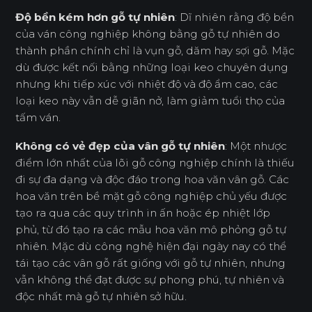
Độ bền kém hơn gỗ tự nhiên
: Dĩ nhiên rằng độ bền
của ván công nghiệp không bằng gỗ tự nhiên do
thành phần chính chỉ là vụn gỗ, dăm hay sợi gỗ. Mặc
dù được kết nối bằng những loại keo chuyên dụng
nhưng khi tiếp xúc với nhiệt độ và độ ẩm cao, các
loại keo này vẫn dễ giãn nở, làm giảm tuổi thọ của
tấm ván.
Không có vẻ đẹp của vân gỗ tự nhiên
: Một nhược
điểm lớn nhất của lõi gỗ công nghiệp chính là thiếu
đi sự đa dạng và độc đáo trong hoa văn vân gỗ. Các
hoa văn trên bề mặt gỗ công nghiệp chủ yếu được
tạo ra qua các quy trình in ấn hoặc ép nhiệt lớp
phủ, từ đó tạo ra các mẫu hoa văn mô phỏng gỗ tự
nhiên. Mặc dù công nghệ hiện đại ngày nay có thể
tái tạo các vân gỗ rất giống với gỗ tự nhiên, nhưng
vẫn không thể đạt được sự phong phú, tự nhiên và
độc nhất mà gỗ tự nhiên sở hữu.