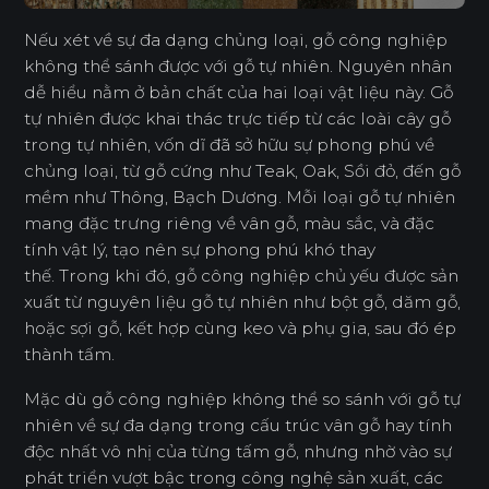
Nếu xét về sự đa dạng chủng loại, gỗ công nghiệp
không thể sánh được với gỗ tự nhiên. Nguyên nhân
dễ hiểu nằm ở bản chất của hai loại vật liệu này. Gỗ
tự nhiên được khai thác trực tiếp từ các loài cây gỗ
trong tự nhiên, vốn dĩ đã sở hữu sự phong phú về
chủng loại, từ gỗ cứng như Teak, Oak, Sồi đỏ, đến gỗ
mềm như Thông, Bạch Dương. Mỗi loại gỗ tự nhiên
mang đặc trưng riêng về vân gỗ, màu sắc, và đặc
tính vật lý, tạo nên sự phong phú khó thay
thế. Trong khi đó, gỗ công nghiệp chủ yếu được sản
xuất từ nguyên liệu gỗ tự nhiên như bột gỗ, dăm gỗ,
hoặc sợi gỗ, kết hợp cùng keo và phụ gia, sau đó ép
thành tấm.
Mặc dù gỗ công nghiệp không thể so sánh với gỗ tự
nhiên về sự đa dạng trong cấu trúc vân gỗ hay tính
độc nhất vô nhị của từng tấm gỗ, nhưng nhờ vào sự
phát triển vượt bậc trong công nghệ sản xuất, các